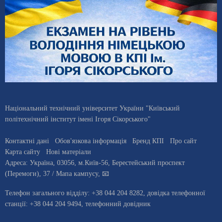
Національний технічний університет України "Київський
політехнічний інститут імені Ігоря Сікорського"
Контактні дані
Обов'язкова інформація
Бренд КПІ
Про сайт
Карта сайту
Нові матеріали
Адреса:
Україна
,
03056
, м.
Київ
-56,
Берестейський проспект
(Перемоги), 37
/ Мапа кампусу
,
📧
Телефон загального відділу:
+38 044 204 8282
, довiдка телефонної
станцiї:
+38 044 204 9494
,
телефонний довідник