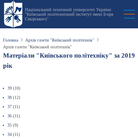
Перейти
Національний технічний університет України
до
"Київський політехнічний інститут імені Ігоря
основного
Сікорського"
вмісту
Головна
Архів газети "Київський політехнік"
Архів газети "Київський політехнік"
Матеріали "Київського політехніку" за 2019
рік
39
(10)
38
(12)
37
(11)
36
(11)
35
(9)
34
(11)