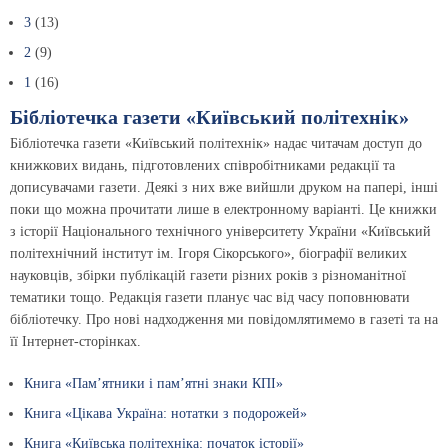
3
(13)
2
(9)
1
(16)
Бібліотечка газети «Київський політехнік»
Бібліотечка газети «Київський політехнік» надає читачам доступ до
книжкових видань, підготовлених співробітниками редакції та
дописувачами газети. Деякі з них вже вийшли друком на папері, інші
поки що можна прочитати лише в електронному варіанті. Це книжки
з історії Національного технічного університету України «Київський
політехнічний інститут ім. Ігоря Сікорського», біографії великих
науковців, збірки публікацій газети різних років з різноманітної
тематики тощо. Редакція газети планує час від часу поповнювати
бібліотечку. Про нові надходження ми повідомлятимемо в газеті та на
її Інтернет-сторінках.
Книга «Пам’ятники і пам’ятні знаки КПІ»
Книга «Цікава Україна: нотатки з подорожей»
Книга «Київська політехніка: початок історії»