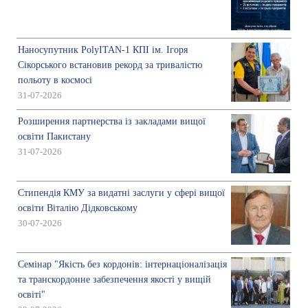
Наносупутник PolyITAN-1 КПІ ім. Ігоря
Сікорського встановив рекорд за тривалістю
польоту в космосі
31-07-2026
Розширення партнерства із закладами вищої
освіти Пакистану
31-07-2026
Стипендія КМУ за видатні заслуги у сфері вищої
освіти Віталію Дідковському
30-07-2026
Семінар "Якість без кордонів: інтернаціоналізація
та транскордонне забезпечення якості у вищій
освіті"