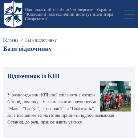
Перейти
Національний технічний університет України
до
"Київський політехнічний інститут імені Ігоря
основного
Сікорського"
вмісту
Головна
Бази відпочинку
Бази відпочинку
Відпочинок із КПІ
У розпорядженні КПІшної спільноти є чотири
бази відпочинку з максимальними зручностями:
"Маяк", "Глобус", "Сосновий" та "Політехнік",
які з настанням тепла готові прийняти відпочивальників.
Остання, до речі, працює навіть узимку.