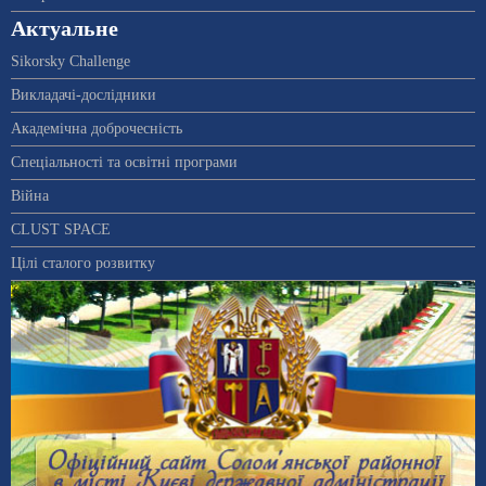
Актуальне
Sikorsky Challenge
Викладачі-дослідники
Академічна доброчесність
Спеціальності та освітні програми
Війна
CLUST SPACE
Цілі сталого розвитку