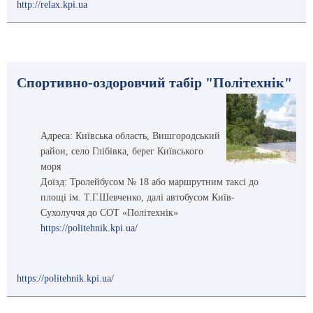
http://relax.kpi.ua
Спортивно-оздоровчий табір "Політехнік"
Адреса: Київська область, Вишгородський
район, село Глібівка, берег Київського
моря
Доїзд: Тролейбусом № 18 або маршрутним таксі до
площі ім. Т.Г.Шевченко, далі автобусом Київ-
Сухолуччя до СОТ «Політехнік»
https://politehnik.kpi.ua/
https://politehnik.kpi.ua/