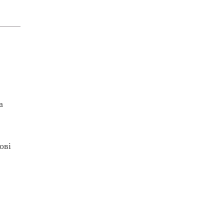
а
ові