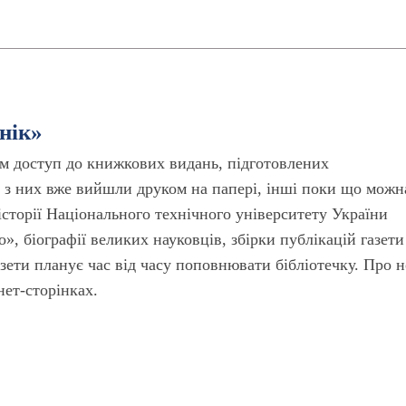
нік»
ам доступ до книжкових видань, підготовлених
і з них вже вийшли друком на папері, інші поки що можн
сторії Національного технічного університету України
о», біографії великих науковців, збірки публікацій газети
азети планує час від часу поповнювати бібліотечку. Про н
нет-сторінках.