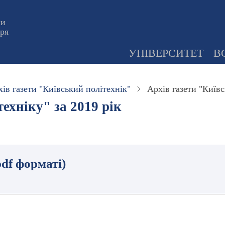
ни
оря
УНІВЕРСИТЕТ
В
ів газети "Київський політехнік"
Архів газети "Київс
ехніку" за 2019 рік
pdf форматі)