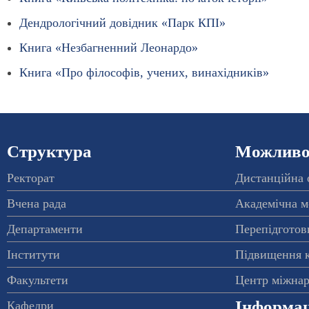
Дендрологічний довідник «Парк КПІ»
Книга «Незбагненний Леонардо»
Книга «Про філософів, учених, винахідників»
Структура
Можливос
Ректорат
Дистанційна 
Вчена рада
Академічна м
Департаменти
Перепідготовк
Інститути
Підвищення к
Факультети
Центр міжнар
Інформац
Кафедри