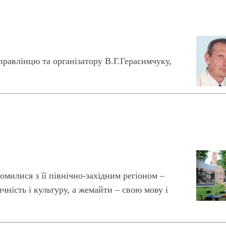
правлінцю та організатору В.Г.Герасимчуку,
милися з її північно-західним регіоном –
чність і культуру, а жемайти – свою мову і