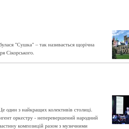
улася "Сушка" – так називається щорічна
ря Сікорського.
Це один з найкращих колективів столиці.
ригент оркестру - неперевершений народний
частину композицій разом з музичними