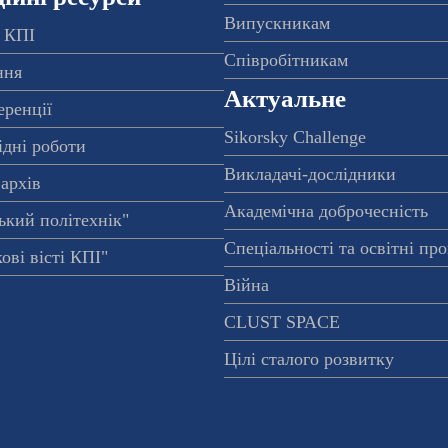
Випускникам
 КПІ
Співробітникам
ння
Актуальне
еренції
Sikorsky Challenge
ідні роботи
Викладачі-дослідники
архів
Академічна доброчесність
ький політехнік"
Спеціальності та освітні пр
ові вісті КПІ"
Війна
CLUST SPACE
Цілі сталого розвитку