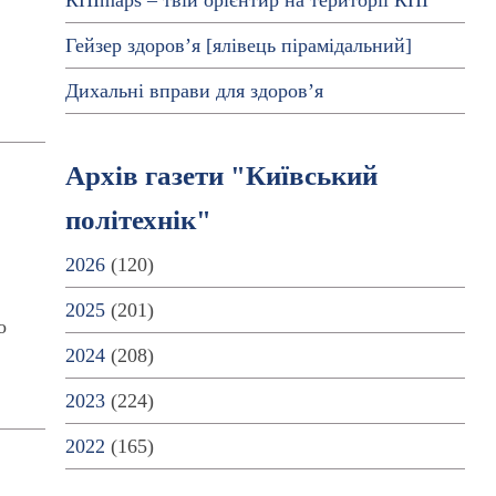
КПІmaps – твій орієнтир на території КПІ
Гейзер здоров’я [ялівець пірамідальний]
Дихальні вправи для здоров’я
Архів газети "Київський
політехнік"
2026
(120)
2025
(201)
о
2024
(208)
2023
(224)
2022
(165)