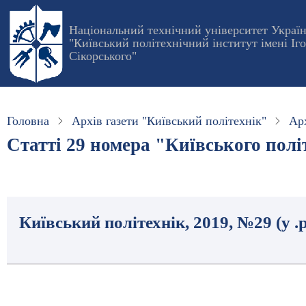
Перейти
до
Національний технічний університет Украї
"Київський політехнічний інститут імені Іг
основного
Сікорського"
вмісту
Головна
Архів газети "Київський політехнік"
Арх
Статті 29 номера "Київського політ
Київський політехнік, 2019, №29 (у .