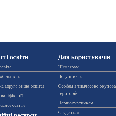
ті освіти
Для користувачів
освіта
Школярам
обільність
Вступникам
а (друга вища освіта)
Особам з тимчасово окупов
територій
валіфікації
Першокурсникам
одної освіти
Студентам
ійні ресурси