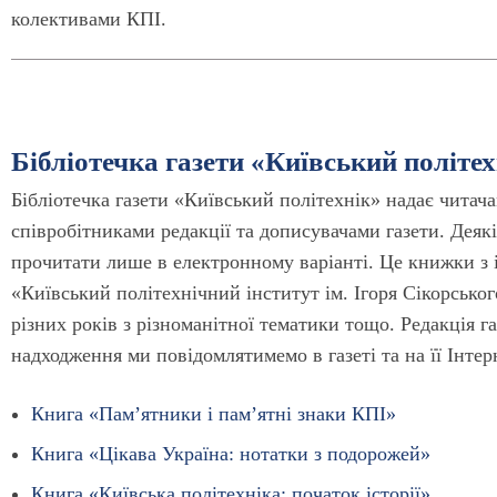
колективами КПІ.
Бібліотечка газети «Київський політех
Бібліотечка газети «Київський політехнік» надає читач
співробітниками редакції та дописувачами газети. Деяк
прочитати лише в електронному варіанті. Це книжки з і
«Київський політехнічний інститут ім. Ігоря Сікорськог
різних років з різноманітної тематики тощо. Редакція г
надходження ми повідомлятимемо в газеті та на її Інтер
Книга «Пам’ятники і пам’ятні знаки КПІ»
Книга «Цікава Україна: нотатки з подорожей»
Книга «Київська політехніка: початок історії»