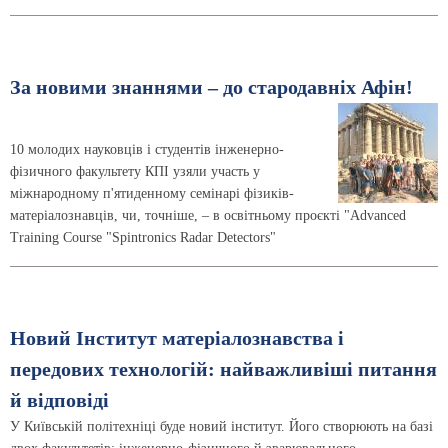
За новими знаннями – до стародавніх Афін!
10 молодих науковців і студентів інженерно-
фізичного факультету КПІ узяли участь у
міжнародному п'ятиденному семінарі фізиків-
матеріалознавців, чи, точніше, – в освітньому проєкті "Advanced
Training Course "Spintronics Radar Detectors"
Новий Інститут матеріалознавства і
передових технологій: найважливіші питання
й відповіді
У Київській політехніці буде новий інститут. Його створюють на базі