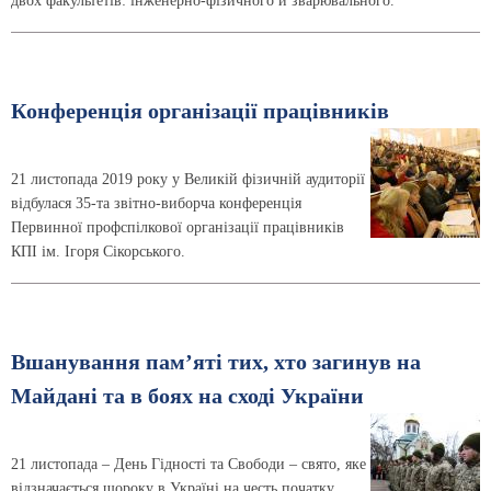
двох факультетів: інженерно-фізичного й зварюваль­ного.
Конференція організації працівників
21 листопада 2019 року у Великій фізичній аудиторії
відбулася 35-та звітно-виборча конференція
Первинної профспілкової організації працівників
КПІ ім. Ігоря Сікорського.
Вшанування пам’яті тих, хто загинув на
Майдані та в боях на сході України
21 листопада – День Гідності та Свободи – свято, яке
відзначається щороку в Україні на честь початку