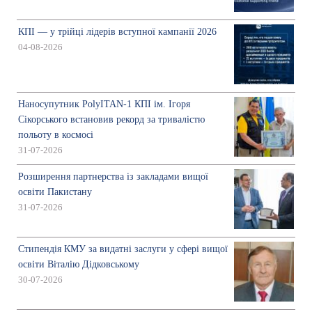
КПІ — у трійці лідерів вступної кампанії 2026
04-08-2026
Наносупутник PolyITAN-1 КПІ ім. Ігоря
Сікорського встановив рекорд за тривалістю
польоту в космосі
31-07-2026
Розширення партнерства із закладами вищої
освіти Пакистану
31-07-2026
Стипендія КМУ за видатні заслуги у сфері вищої
освіти Віталію Дідковському
30-07-2026