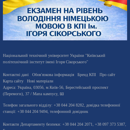
Національний технічний університет України "Київський
політехнічний інститут імені Ігоря Сікорського"
Контактні дані
Обов'язкова інформація
Бренд КПІ
Про сайт
Карта сайту
Нові матеріали
Адреса:
Україна
,
03056
, м.
Київ
-56,
Берестейський проспект
(Перемоги), 37
/ Мапа кампусу
,
📧
Телефон загального відділу:
+38 044 204 8282
, довiдка телефонної
станцiї:
+38 044 204 9494
,
телефонний довідник
Контакти Департаменту безпеки: +38 044 204 2071, +38 097 373 5387,