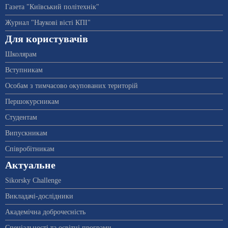
Газета "Київський політехнік"
Журнал "Наукові вісті КПІ"
Для користувачів
Школярам
Вступникам
Особам з тимчасово окупованих територій
Першокурсникам
Студентам
Випускникам
Співробітникам
Актуальне
Sikorsky Challenge
Викладачі-дослідники
Академічна доброчесність
Спеціальності та освітні програми