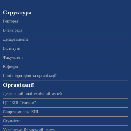
Структура
Ректорат
Вчена рада
Департаменти
Інститути
Факультети
Кафедри
Інші підрозділи та організації
Організації
Державний політехнічний музей
ЦТ “КПІ-Телеком”
Спорткомплекс КПІ
Студмісто
Українсько-Японський центр