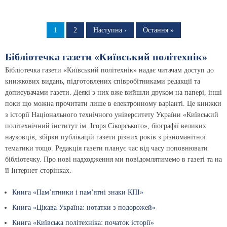
Розбивка
на
Сторінка
1
Сторінка
2
Наступна
Наступна ›
Остання
Остання »
сторінка
сторінка
сторінки
Бібліотечка газети «Київський політехнік»
Бібліотечка газети «Київський політехнік» надає читачам доступ до
книжкових видань, підготовлених співробітниками редакції та
дописувачами газети. Деякі з них вже вийшли друком на папері, інші
поки що можна прочитати лише в електронному варіанті. Це книжки
з історії Національного технічного університету України «Київський
політехнічний інститут ім. Ігоря Сікорського», біографії великих
науковців, збірки публікацій газети різних років з різноманітної
тематики тощо. Редакція газети планує час від часу поповнювати
бібліотечку. Про нові надходження ми повідомлятимемо в газеті та на
її Інтернет-сторінках.
Книга «Пам’ятники і пам’ятні знаки КПІ»
Книга «Цікава Україна: нотатки з подорожей»
Книга «Київська політехніка: початок історії»