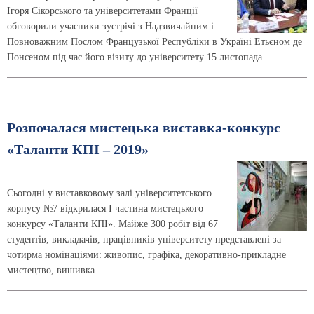
Ігоря Сікорського та університетами Франції
обговорили учасники зустрічі з Надзвичайним і
Повноважним Послом Французької Республіки в Україні Етьєном де
Понсеном під час його візиту до університету 15 листопада.
Розпочалася мистецька виставка-конкурс
«Таланти КПІ – 2019»
Сьогодні у виставковому залі університетського
корпусу №7 відкрилася І частина мистецького
конкурсу «Таланти КПІ». Майже 300 робіт від 67
студентів, викладачів, працівників університету представлені за
чотирма номінаціями: живопис, графіка, декоративно-прикладне
мистецтво, вишивка.