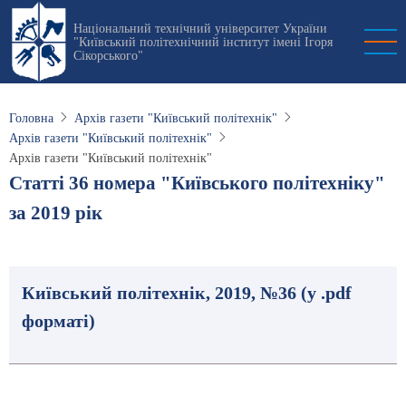
Перейти
Національний технічний університет України
до
"Київський політехнічний інститут імені Ігоря
основного
Сікорського"
вмісту
Головна
Архів газети "Київський політехнік"
Архів газети "Київський політехнік"
Архів газети "Київський політехнік"
Статті 36 номера "Київського політехніку"
за 2019 рік
Київський політехнік, 2019, №36 (у .pdf
форматі)