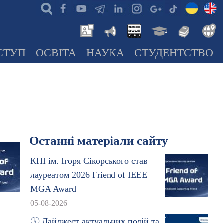
СТУП
ОСВІТА
НАУКА
СТУДЕНТСТВО
Останні матеріали сайту
КПІ ім. Ігоря Сікорського став
лауреатом 2026 Friend of IEEE
MGA Award
05-08-2026
🕔 Дайджест актуальних подій та