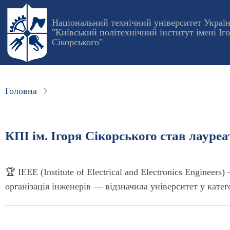
Перейти
до
Національний технічний університет Украї
"Київський політехнічний інститут імені Іг
основного
Сікорського"
вмісту
Головна
КПІ ім. Ігоря Сікорського став лауре
🏆 IEEE (Institute of Electrical and Electronics Enginee
організація інженерів — відзначила університет у категор