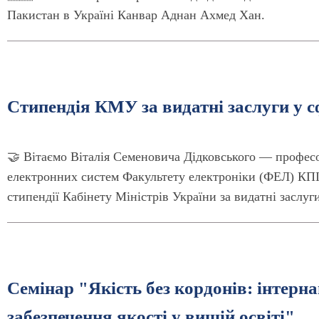
Пакистан в Україні Канвар Аднан Ахмед Хан.
Стипендія КМУ за видатні заслуги у с
🤝 Вітаємо Віталія Семеновича Дідковського — профес
електронних систем Факультету електроніки (ФЕЛ) КПІ 
стипендії Кабінету Міністрів України за видатні заслуг
Семінар "Якість без кордонів: інтерн
забезпечення якості у вищій освіті"