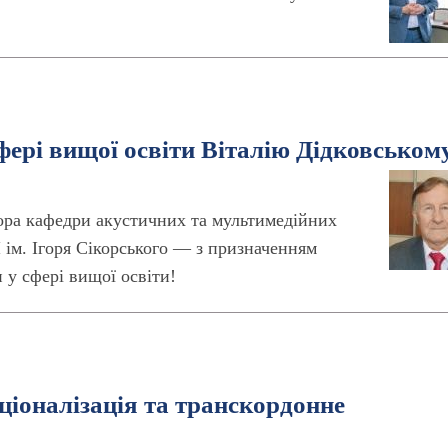
фері вищої освіти Віталію Дідковськом
ора кафедри акустичних та мультимедійних
ім. Ігоря Сікорського — з призначенням
и у сфері вищої освіти!
аціоналізація та транскордонне