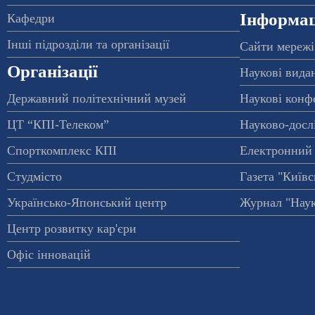
Інформац
Кафедри
Інші підрозділи та організації
Сайти мережі
Організації
Наукові вида
Державний політехнічний музей
Наукові конф
ЦТ “КПІ-Телеком”
Науково-досл
Спорткомплекс КПІ
Електронний 
Студмісто
Газета "Київс
Українсько-Японський центр
Журнал "Наук
Центр розвитку кар'єри
Офіс інновацій