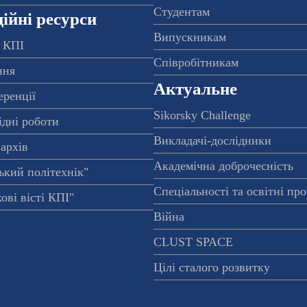
Студентам
ійні ресурси
Випускникам
 КПІ
Співробітникам
ння
Актуальне
еренції
Sikorsky Challenge
ідні роботи
Викладачі-дослідники
архів
Академічна доброчесність
ький політехнік"
Спеціальності та освітні пр
ові вісті КПІ"
Війна
CLUST SPACE
Цілі сталого розвитку