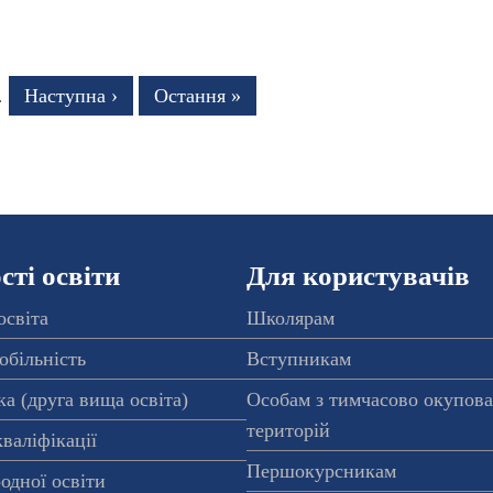
інка
…
Наступна
Наступна ›
Остання
Остання »
сторінка
сторінка
ті освіти
Для користувачів
освіта
Школярам
обільність
Вступникам
а (друга вища освіта)
Особам з тимчасово окупов
територій
валіфікації
Першокурсникам
одної освіти