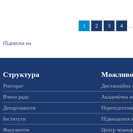
Розбивка
Сторінка
1
Сторінка
2
Сторінка
3
Стор
4
на
сторінки
Підписка на
Структура
Можливос
Ректорат
Дистанційна 
Вчена рада
Академічна м
Департаменти
Перепідготовк
Інститути
Підвищення к
Факультети
Центр міжнар