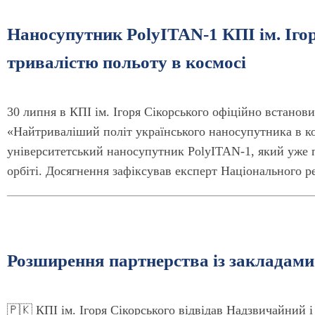
Наносупутник PolyITAN-1 КПІ ім. Іго
тривалістю польоту в космосі
30 липня в КПІ ім. Ігоря Сікорського офіційно встанови
«Найтриваліший політ українського наносупутника в ко
університетський наносупутник PolyITAN-1, який уже 
орбіті. Досягнення зафіксував експерт Національного ре
Розширення партнерства із закладами
🇵🇰 КПІ ім. Ігоря Сікорського відвідав Надзвичайний