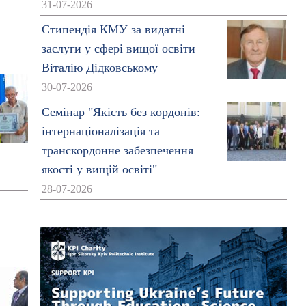
31-07-2026
Стипендія КМУ за видатні
заслуги у сфері вищої освіти
Віталію Дідковському
30-07-2026
Семінар "Якість без кордонів:
інтернаціоналізація та
транскордонне забезпечення
якості у вищій освіті"
28-07-2026