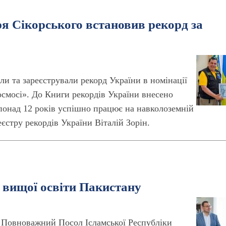
ря Сікорського встановив рекорд за
ли та зареєстрували рекорд України в номінації
смосі». До Книги рекордів України внесено
понад 12 років успішно працює на навколоземній
єстру рекордів України Віталій Зорін.
 вищої освіти Пакистану
 і Повноважний Посол Ісламської Республіки