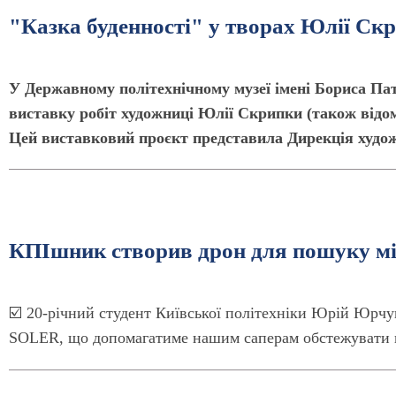
"Казка буденності" у творах Юлії Ск
У Державному політехнічному музеї імені Бориса Пат
виставку робіт художниці Юлії Скрипки (також відо
Цей виставковий проєкт представила Дирекція художн
КПІшник створив дрон для пошуку м
☑️ 20-річний студент Київської політехніки Юрій Юрчу
SOLER, що допомагатиме нашим саперам обстежувати по