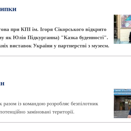
рипки
она при КПІ ім. Ігоря Сікорського відкрито
му як Юлія Підкурганна) "Казка буденності".
іх виставок України у партнерстві з музеєм.
ін
к разом із командою розробляє безпілотник
тенційно заміновані території.