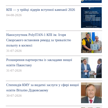
КПІ — у трійці лідерів вступної кампанії 2026
04-08-2026
Наносупутник PolyITAN-1 КПІ ім. Ігоря
Сікорського встановив рекорд за тривалістю
польоту в космосі
31-07-2026
Розширення партнерства із закладами вищої
освіти Пакистану
31-07-2026
Стипендія КМУ за видатні заслуги у сфері вищої
освіти Віталію Дідковському
30-07-2026