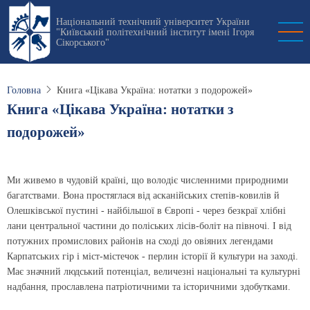
Перейти
Національний технічний університет України
до
"Київський політехнічний інститут імені Ігоря
основного
Сікорського"
вмісту
Головна
Книга «Цікава Україна: нотатки з подорожей»
Книга «Цікава Україна: нотатки з
подорожей»
Ми живемо в чудовій країні, що володіє численними природними
багатствами. Вона простяглася від асканійських степів-ковилів й
Олешківської пустині - найбільшої в Європі - через безкраї хлібні
лани центральної частини до поліських лісів-боліт на півночі. І від
потужних промислових районів на сході до овіяних легендами
Карпатських гір і міст-містечок - перлин історії й культури на заході.
Має значний людський потенціал, величезні національні та культурні
надбання, прославлена патріотичними та історичними здобутками.