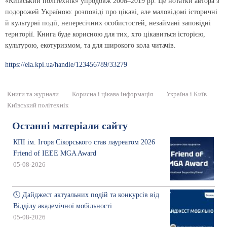
«Київський політехнік» упродовж 2008–2019 рр. Це нотатки автора з
подорожей Україною: розповіді про цікаві, але маловідомі історичні
й культурні події, непересічних особистостей, незаймані заповідні
території. Книга буде корисною для тих, хто цікавиться історією,
культурою, екотуризмом, та для широкого кола читачів.
https://ela.kpi.ua/handle/123456789/33279
Книги та журнали
Корисна і цікава інформація
Україна і Київ
Київський політехнік
Останні матеріали сайту
КПІ ім. Ігоря Сікорського став лауреатом 2026
Friend of IEEE MGA Award
05-08-2026
🕔 Дайджест актуальних подій та конкурсів від
Відділу академічної мобільності
05-08-2026