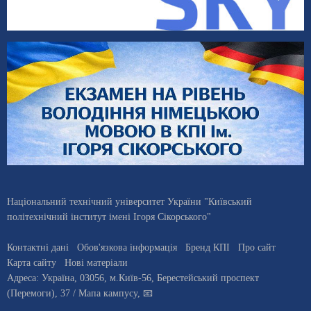
Національний технічний університет України "Київський
політехнічний інститут імені Ігоря Сікорського"
Контактні дані
Обов'язкова інформація
Бренд КПІ
Про сайт
Карта сайту
Нові матеріали
Адреса:
Україна
,
03056
, м.
Київ
-56,
Берестейський проспект
(Перемоги), 37
/ Мапа кампусу
,
📧