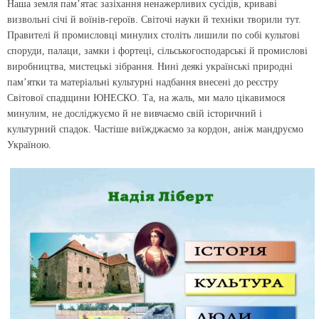
Наша земля пам’ятає зазіхання ненажерливих сусідів, криваві
визвольні січі й воїнів-героїв. Світочі науки й техніки творили тут.
Правителі й промисловці минулих століть лишили по собі культові
споруди, палаци, замки і фортеці, сільськогосподарські й промислові
виробництва, мистецькі зібрання. Нині деякі українські природні
пам’ятки та матеріальні культурні надбання внесені до реєстру
Світової спадщини ЮНЕСКО. Та, на жаль, ми мало цікавимося
минулим, не досліджуємо й не вивчаємо свій історичний і
культурний спадок. Частіше виїжджаємо за кордон, аніж мандруємо
Україною.