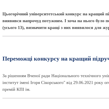
Цьогорічний університетський конкурс на кращий п
виявився напрочуд потужним. І хоча на нього було п
(усього 13), визначити кращі з них виявилося для жу
Переможці конкурсу на кращий підру
За рішенням Вченої ради Національного технічного уні
інститут імені Ігоря Сікорського" від 29.06.2021 року 
премій КПІ ім.