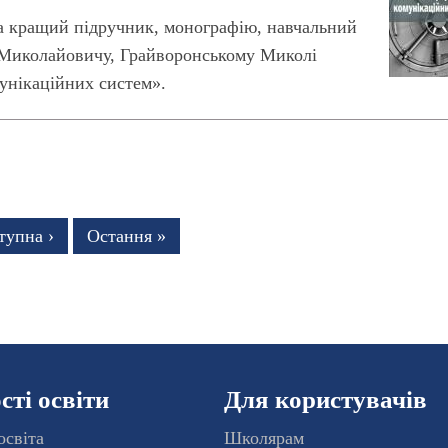
 на кращий підручник, монографію, навчальний
 Миколайовичу, Грайворонському Миколі
унікаційних систем».
тупна
тупна ›
Остання
Остання »
рінка
сторінка
ті освіти
Для користувачів
освіта
Школярам