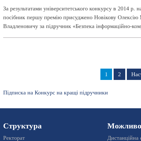
За результатами університетського конкурсу в 2014 р.
посібник першу премію присуджено Новікову Олексію
Владленовичу за підручник «Безпека інформаційно-ком
Розбивка
Сторінка
1
Сторінка
2
Нас
Нас
на
сто
сторінки
Підписка на Конкурс на кращі підручники
Структура
Можливос
Ректорат
Дистанційна 