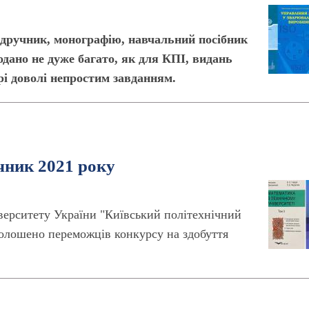
ідручник, монографію, навчальний посібник
одано не дуже багато, як для КПІ, видань
рі доволі непростим завданням.
чник 2021 року
верситету України "Київський політехнічний
оголошено переможців конкурсу на здобуття