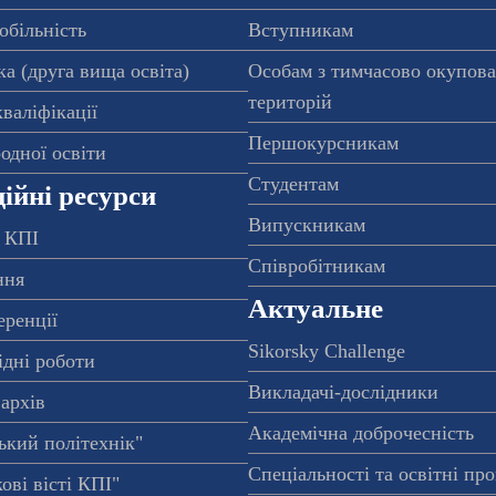
обільність
Вступникам
а (друга вища освіта)
Особам з тимчасово окупов
територій
валіфікації
Першокурсникам
одної освіти
Студентам
ійні ресурси
Випускникам
 КПІ
Співробітникам
ння
Актуальне
еренції
Sikorsky Challenge
ідні роботи
Викладачі-дослідники
архів
Академічна доброчесність
ький політехнік"
Спеціальності та освітні пр
ові вісті КПІ"