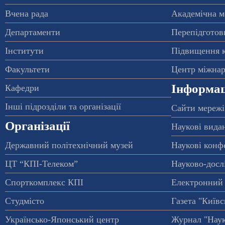
Вчена рада
Академічна м
Департаменти
Перепідготовк
Інститути
Підвищення к
Факультети
Центр міжнар
Інформац
Кафедри
Інші підрозділи та організації
Сайти мережі
Організації
Наукові вида
Державний політехнічний музей
Наукові конф
ЦТ “КПІ-Телеком”
Науково-досл
Спорткомплекс КПІ
Електронний 
Студмісто
Газета "Київс
Українсько-Японський центр
Журнал "Наук