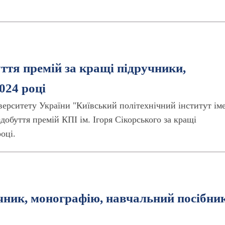
ття премій за кращі підручники,
024 році
верситету України "Київський політехнічний інститут ім
добуття премій КПІ ім. Ігоря Сікорського за кращі
оці.
чник, монографію, навчальний посібни