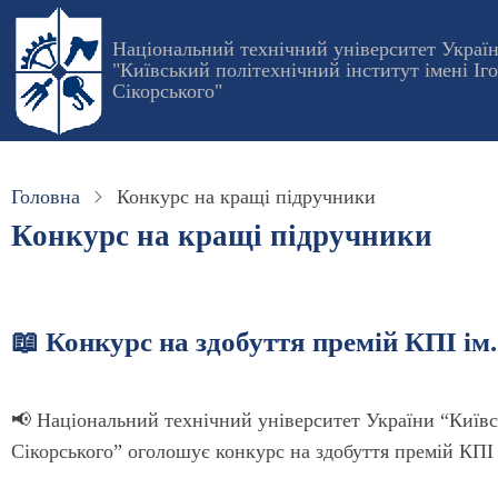
Перейти
до
Національний технічний університет Украї
"Київський політехнічний інститут імені Іг
основного
Сікорського"
вмісту
Головна
Конкурс на кращі підручники
Конкурс на кращі підручники
📖 Конкурс на здобуття премій КПІ ім
​​📢 Національний технічний університет України “Київс
Сікорського” оголошує конкурс на здобуття премій КПІ і