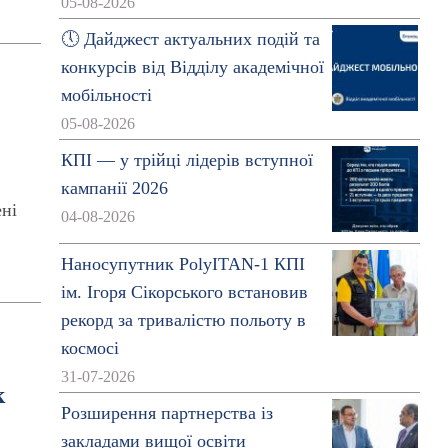
05-08-2026
🕔 Дайджест актуальних подій та
конкурсів від Відділу академічної
мобільності
05-08-2026
КПІ — у трійці лідерів вступної
кампанії 2026
ені
04-08-2026
Наносупутник PolyITAN-1 КПІ
ім. Ігоря Сікорського встановив
рекорд за тривалістю польоту в
космосі
31-07-2026
к
Розширення партнерства із
закладами вищої освіти