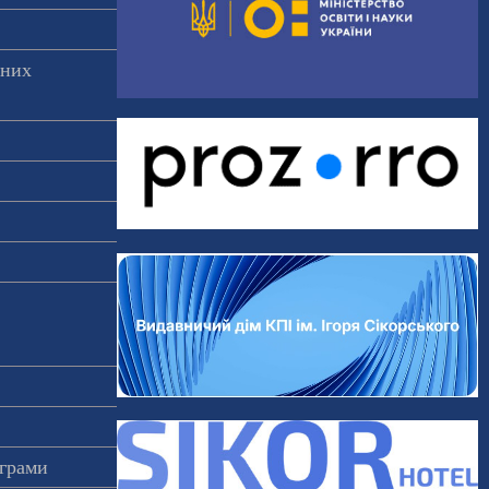
аних
ограми