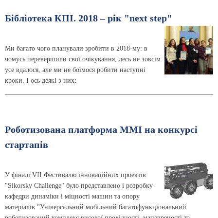
Бібліотека КПІ. 2018 – рік "next step"
Ми багато чого планували зробити в 2018-му: в
чомусь перевершили свої очікування, десь не зовсім
усе вдалося, але ми не боїмося робити наступні
кроки. І ось деякі з них:
Роботизована платформа ММІ на конкурсі
стартапів
У фіналі VII Фестивалю інноваційних проектів
"Sikorsky Challenge" було представлено і розробку
кафедри динаміки і міцності машин та опору
матеріалів "Універсальний мобільний багатофункціональний
роботизований комплекс високої прохідності, маневреності та