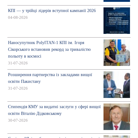
КПІ — у трійці лідерів вступної кампанії 2026
04-08-2026
Наносупутник PolyITAN-1 КПІ ім. Ігоря
Сікорського встановив рекорд за тривалістю
польоту в космосі
31-07-2026
Розширення партнерства із закладами вищої
освіти Пакистану
31-07-2026
Стипендія КМУ за видатні заслуги у сфері вищої
освіти Віталію Дідковському
30-07-2026