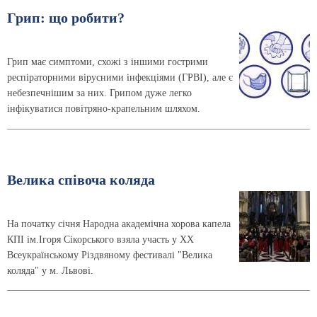
Грип: що робити?
Грип має симптоми, схожі з іншими гострими
респіраторними вірусними інфекціями (ГРВІ), але є
небезпечнішим за них. Грипом дуже легко
інфікуватися повітряно-крапельним шляхом.
Велика співоча коляда
На початку січня Народна академічна хорова капела
КПІ ім.Ігоря Сікорського взяла участь у ХХ
Всеукраїнському Різдвяному фестивалі "Велика
коляда" у м. Львові.