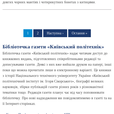
довгих чорних мантіях і чотирикутних бонетах з китицями.
Розбивка
на
Сторінка
1
Сторінка
2
Наступна
Наступна ›
Остання
Остання »
сторінка
сторінка
сторінки
Бібліотечка газети «Київський політехнік»
Бібліотечка газети «Київський політехнік» надає читачам доступ до
книжкових видань, підготовлених співробітниками редакції та
дописувачами газети. Деякі з них вже вийшли друком на папері, інші
поки що можна прочитати лише в електронному варіанті. Це книжки
з історії Національного технічного університету України «Київський
політехнічний інститут ім. Ігоря Сікорського», біографії великих
науковців, збірки публікацій газети різних років з різноманітної
тематики тощо. Редакція газети планує час від часу поповнювати
бібліотечку. Про нові надходження ми повідомлятимемо в газеті та на
її Інтернет-сторінках.