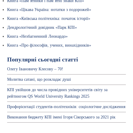
Книга «Пам’ятники і пам’ятні знаки КПІ»
Книга «Цікава Україна: нотатки з подорожей»
Книга «Київська політехніка: початок історії»
Дендрологічний довідник «Парк КПІ»
Книга «Незбагненний Леонардо»
Книга «Про філософів, учених, винахідників»
Популярні сьогодні статті
Олегу Івановичу Клесову – 70!
Молитва сатані, що розкладає душі
КПІ увійшов до числа провідних університетів світу за
рейтингом QS World University Rankings 2025
Профорієнтації студентів-політехніків: соціологічне дослідження
Виконання бюджету КПІ імені Ігоря Сікорського за 2021 рік