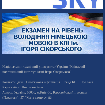
Національний технічний університет України "Київський
політехнічний інститут імені Ігоря Сікорського"
Контактні дані
Обов'язкова інформація
Бренд КПІ
Про сайт
Карта сайту
Нові матеріали
Адреса:
Україна
,
03056
, м.
Київ
-56,
Берестейський проспект
(Перемоги), 37
/ Мапа кампусу
,
📧