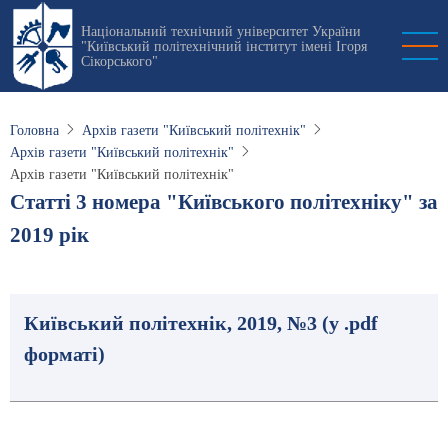
Перейти
Національний технічний університет України
до
"Київський політехнічний інститут імені Ігоря
основного
Сікорського"
вмісту
Головна
Архів газети "Київський політехнік"
Архів газети "Київський політехнік"
Архів газети "Київський політехнік"
Статті 3 номера "Київського політехніку" за
2019 рік
Київський політехнік, 2019, №3 (у .pdf
форматі)