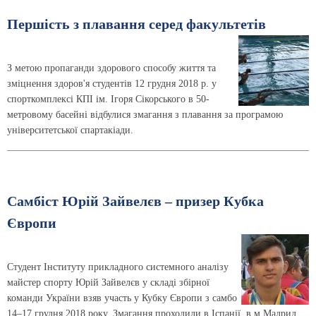
Першість з плавання серед факультетів
З метою пропаганди здорового способу життя та
зміцнення здоров'я студентів 12 грудня 2018 р. у
спорткомплексі КПІ ім. Ігоря Сікорського в 50-
метровому басейні відбулися змагання з плавання за програмою
університетської спартакіади.
Самбіст Юрій Зайвелєв – призер Кубка
Європи
Студент Інституту прикладного системного аналізу
майстер спорту Юрій Зайвелєв у складі збірної
команди України взяв участь у Кубку Європи з самбо
14–17 грудня 2018 року. Змагання проходили в Іспанії, в м.Мадрид.