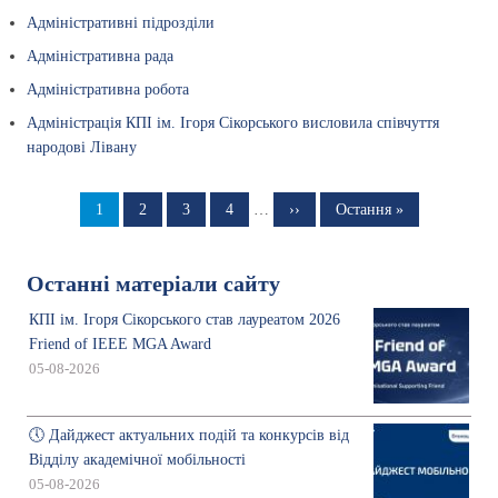
Адміністративні підрозділи
Адміністративна рада
Адміністративна робота
Адміністрація КПІ ім. Ігоря Сікорського висловила співчуття
народові Лівану
Розбивка
на
Сторінка
1
Сторінка
2
Сторінка
3
Сторінка
4
…
Наступна
››
Остання
Остання »
сторінка
сторінка
сторінки
Останні матеріали сайту
КПІ ім. Ігоря Сікорського став лауреатом 2026
Friend of IEEE MGA Award
05-08-2026
🕔 Дайджест актуальних подій та конкурсів від
Відділу академічної мобільності
05-08-2026