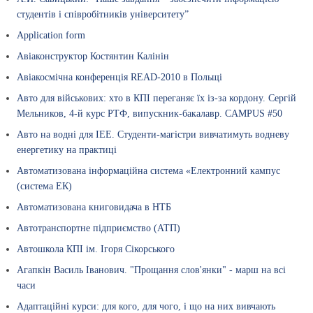
студентів і співробітників університету”
Аpplication form
Авіаконструктор Костянтин Калінін
Авіакосмічна конференція READ-2010 в Польщі
Авто для військових: хто в КПІ переганяє їх із-за кордону. Сергій
Мельников, 4-й курс РТФ, випускник-бакалавр. CAMPUS #50
Авто на водні для ІЕЕ. Студенти-магістри вивчатимуть водневу
енергетику на практиці
Автоматизована інформаційна система «Електронний кампус
(система ЕК)
Автоматизована книговидача в НТБ
Автотранспортне підприємство (АТП)
Автошкола КПІ ім. Ігоря Сікорського
Агапкін Василь Іванович. "Прощання слов'янки" - марш на всі
часи
Адаптаційні курси: для кого, для чого, і що на них вивчають