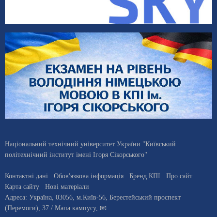
Національний технічний університет України "Київський
політехнічний інститут імені Ігоря Сікорського"
Контактні дані
Обов'язкова інформація
Бренд КПІ
Про сайт
Карта сайту
Нові матеріали
Адреса:
Україна
,
03056
, м.
Київ
-56,
Берестейський проспект
(Перемоги), 37
/ Мапа кампусу
,
📧