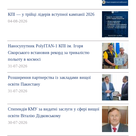
КПІ — у трійці лідерів вступної кампанії 2026
04-08-2026
Наносупутник PolyITAN-1 КПІ ім. Ігоря
Сікорського встановив рекорд за тривалістю
польоту в космосі
31-07-2026
Розширення партнерства із закладами вищої
освіти Пакистану
31-07-2026
Стипендія КМУ за видатні заслуги у сфері вищої
освіти Віталію Дідковському
30-07-2026