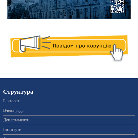
Структура
Ректорат
Вчена рада
Департаменти
Інститути