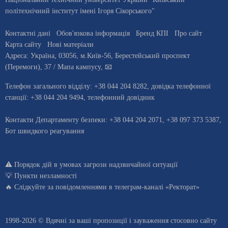
політехнічний інститут імені Ігоря Сікорського"
Контактні дані
Обов'язкова інформація
Бренд КПІ
Про сайт
Карта сайту
Нові матеріали
Адреса:
Україна
,
03056
, м.
Київ
-56,
Берестейський проспект
(Перемоги), 37
/ Мапа кампусу
,
📧
Телефон загального відділу:
+38 044 204 8282
, довiдка телефонної
станцiї:
+38 044 204 9494
,
телефонний довідник
Контакти Департаменту безпеки: +38 044 204 2071, +38 097 373 5387,
Бот швидкого реагування
⚠️
Порядок дій в умовах загрози надзвичайної ситуації
💡
Пункти незламності
🔥 Слідкуйте за повідомленнями в
телеграм-каналі «Ректорат»
1998-2026 © Вдячні за ваші
пропозиції і зауваження стосовно сайту