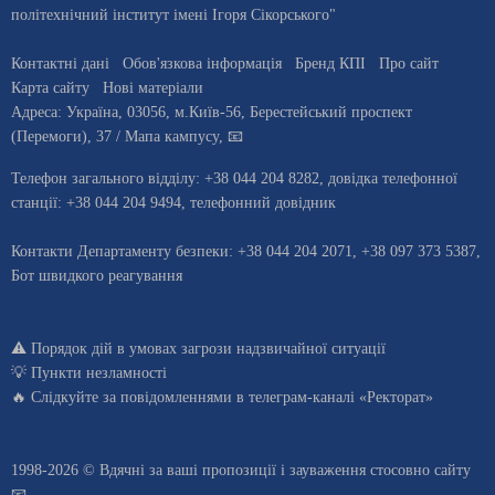
політехнічний інститут імені Ігоря Сікорського"
Контактні дані
Обов'язкова інформація
Бренд КПІ
Про сайт
Карта сайту
Нові матеріали
Адреса:
Україна
,
03056
, м.
Київ
-56,
Берестейський проспект
(Перемоги), 37
/ Мапа кампусу
,
📧
Телефон загального відділу:
+38 044 204 8282
, довiдка телефонної
станцiї:
+38 044 204 9494
,
телефонний довідник
Контакти Департаменту безпеки: +38 044 204 2071, +38 097 373 5387,
Бот швидкого реагування
⚠️
Порядок дій в умовах загрози надзвичайної ситуації
💡
Пункти незламності
🔥 Слідкуйте за повідомленнями в
телеграм-каналі «Ректорат»
1998-2026 © Вдячні за ваші
пропозиції і зауваження стосовно сайту
📧