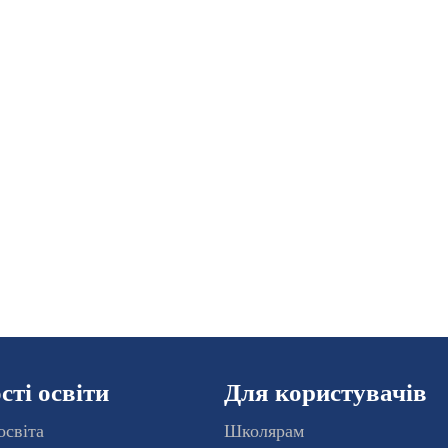
ті освіти
Для користувачів
освіта
Школярам