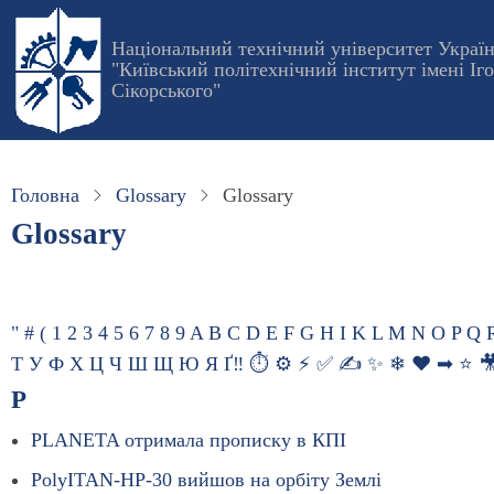
Перейти
до
Національний технічний університет Украї
"Київський політехнічний інститут імені Іг
основного
Сікорського"
вмісту
Головна
Glossary
Glossary
Glossary
"
#
(
1
2
3
4
5
6
7
8
9
A
B
C
D
E
F
G
H
I
K
L
M
N
O
P
Q
Т
У
Ф
Х
Ц
Ч
Ш
Щ
Ю
Я
Ґ
‼
⏱
⚙
⚡
✅
✍
✨
❄
❤
➡
⭐

P
PLANETA отримала прописку в КПІ
PolyITAN-HP-30 вийшов на орбіту Землі