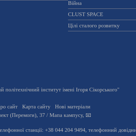
Війна
CLUST SPACE
Цілі сталого розвитку
 політехнічний інститут імені Ігоря Сікорського"
ро сайт
Карта сайту
Нові матеріали
ект (Перемоги), 37
/ Мапа кампусу
,
📧
телефонної станцiї:
+38 044 204 9494
,
телефонний довідн