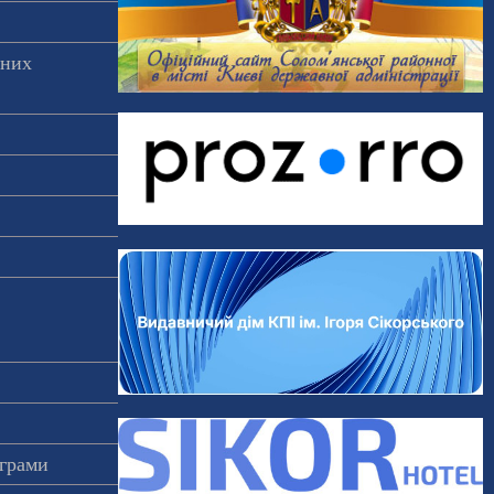
аних
ограми