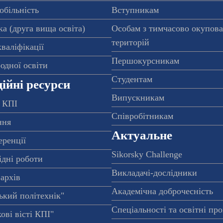
обільність
Вступникам
а (друга вища освіта)
Особам з тимчасово окупов
територій
валіфікації
Першокурсникам
одної освіти
Студентам
ійні ресурси
Випускникам
 КПІ
Співробітникам
ння
Актуальне
еренції
Sikorsky Challenge
ідні роботи
Викладачі-дослідники
архів
Академічна доброчесність
ький політехнік"
Спеціальності та освітні пр
ові вісті КПІ"