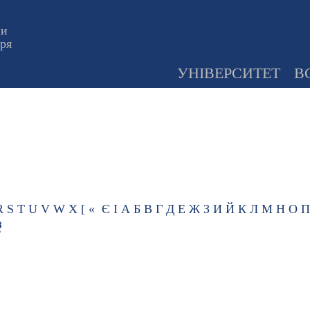
ни
оря
УНІВЕРСИТЕТ
В
R
S
T
U
V
W
X
[
«
Є
І
А
Б
В
Г
Д
Е
Ж
З
И
Й
К
Л
М
Н
О
П
