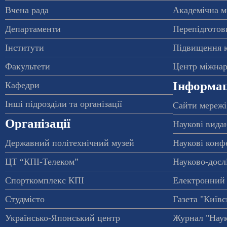
Вчена рада
Академічна м
Департаменти
Перепідготовк
Інститути
Підвищення к
Факультети
Центр міжнар
Інформац
Кафедри
Інші підрозділи та організації
Сайти мережі
Організації
Наукові вида
Державний політехнічний музей
Наукові конф
ЦТ “КПІ-Телеком”
Науково-досл
Спорткомплекс КПІ
Електронний 
Студмісто
Газета "Київс
Українсько-Японський центр
Журнал "Наук