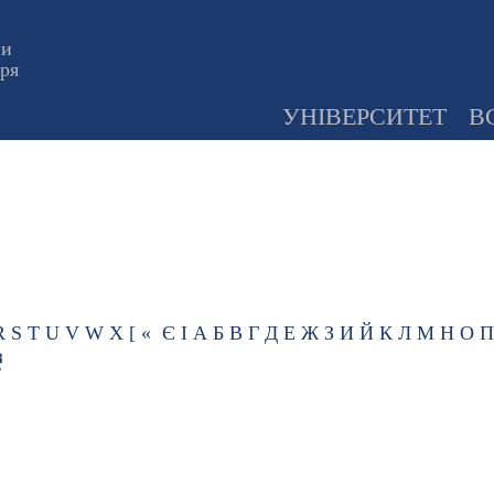
ни
оря
УНІВЕРСИТЕТ
В
R
S
T
U
V
W
X
[
«
Є
І
А
Б
В
Г
Д
Е
Ж
З
И
Й
К
Л
М
Н
О
П
