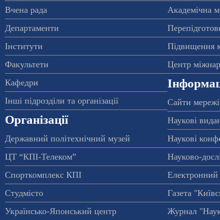
Вчена рада
Академічна м
Департаменти
Перепідготовк
Інститути
Підвищення к
Факультети
Центр міжнар
Інформац
Кафедри
Інші підрозділи та організації
Сайти мережі
Організації
Наукові вида
Державний політехнічний музей
Наукові конф
ЦТ “КПІ-Телеком”
Науково-досл
Спорткомплекс КПІ
Електронний 
Студмісто
Газета "Київс
Українсько-Японський центр
Журнал "Наук