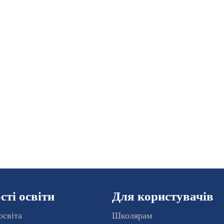
ті освіти
Для користувачів
освіта
Школярам