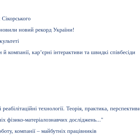
я Сікорського
ановили новий рекорд України!
культеті
и й компанії, карʼєрні інтерактиви та швидкі співбесіди
реабілітаційні технології. Теорія, практика, перспектив
іх фізико-матеріалознавчих досліджень..."
боту, компанії – майбутніх працівників