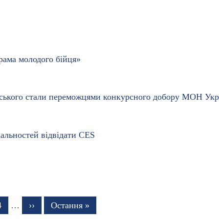
рама молодого бійця»
орського стали переможцями конкурсного добору МОН Укр
іальностей відвідати CES
нка
Сторінка
4
…
Наступна
››
Остання
Остання »
сторінка
сторінка