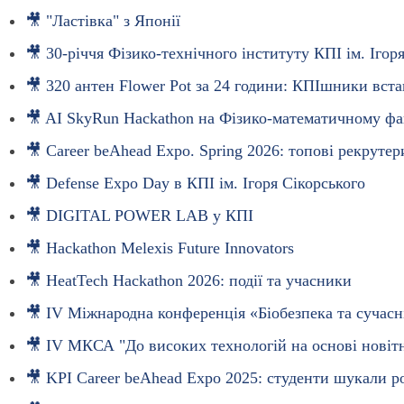
🎥 "Ластівка" з Японії
🎥 30-річчя Фізико-технічного інституту КПІ ім. Ігор
🎥 320 антен Flower Pot за 24 години: КПІшники вст
🎥 AI SkyRun Hackathon на Фізико-математичному фа
🎥 Career beAhead Expo. Spring 2026: топові рекрутер
🎥 Defense Expo Day в КПІ ім. Ігоря Сікорського
🎥 DIGITAL POWER LAB у КПІ
🎥 Hackathon Melexis Future Innovators
🎥 HeatTech Hackathon 2026: події та учасники
🎥 IV Міжнародна конференція «Біобезпека та сучасні 
🎥 IV МКСА "До високих технологій на основі новітн
🎥 KPI Career beAhead Expo 2025: студенти шукали ро