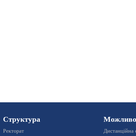
сторінки
Структура
Можливос
Ректорат
Дистанційна 