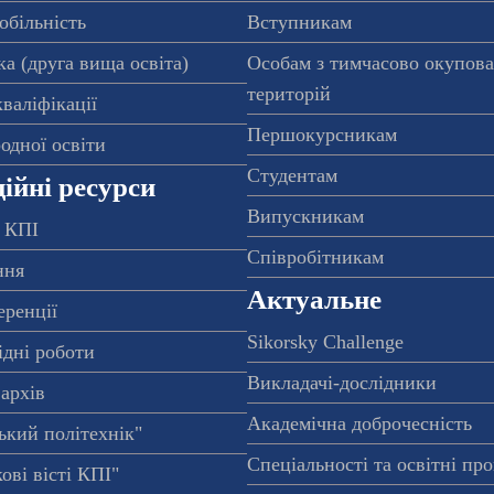
обільність
Вступникам
а (друга вища освіта)
Особам з тимчасово окупов
територій
валіфікації
Першокурсникам
одної освіти
Студентам
ійні ресурси
Випускникам
 КПІ
Співробітникам
ння
Актуальне
еренції
Sikorsky Challenge
ідні роботи
Викладачі-дослідники
архів
Академічна доброчесність
ький політехнік"
Спеціальності та освітні пр
ові вісті КПІ"