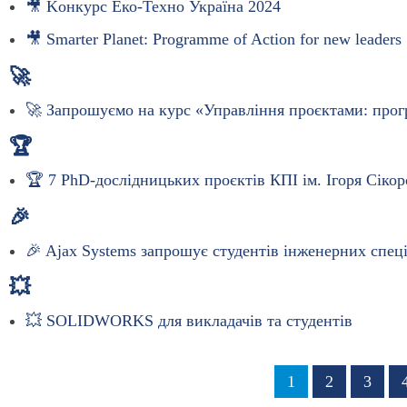
🎥 Kонкурс Еко-Техно Україна 2024
🎥 Smarter Planet: Programme of Action for new leaders
🚀
🚀 Запрошуємо на курс «Управління проєктами: прог
🏆
🏆 7 PhD-дослідницьких проєктів КПІ ім. Ігоря Сік
🎉
🎉 Ajax Systems запрошує студентів інженерних спец
💥
💥 SOLIDWORKS для викладачів та студентів
Розбивка
Сторінка
1
Сторінка
2
Сторі
3
на