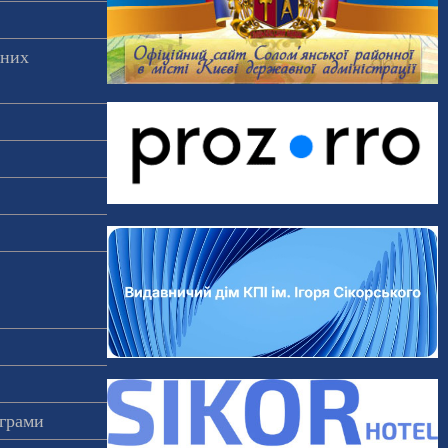
аних
ограми