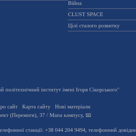
Війна
CLUST SPACE
Цілі сталого розвитку
 політехнічний інститут імені Ігоря Сікорського"
ро сайт
Карта сайту
Нові матеріали
ект (Перемоги), 37
/ Мапа кампусу
,
📧
телефонної станцiї:
+38 044 204 9494
,
телефонний довідн