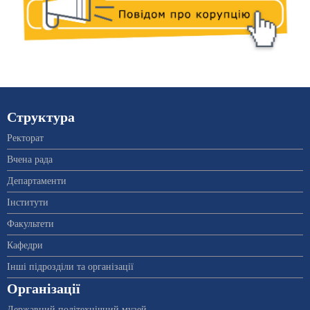
Структура
Ректорат
Вчена рада
Департаменти
Інститути
Факультети
Кафедри
Інші підрозділи та організації
Організації
Державний політехнічний музей