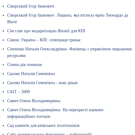
Сікорський Ігор Іванович
Сікорський Ігор Іванович. Людина, яка втілила мрію Леонардо да
Вінчі
Сім глав про модернізацію Японії для КПІ
Сіменс Україна – КПІ: співпраця триває
Сімченко Наталія Олександрівна. Фахівець з управління людськими
ресурсами
Січень рік починає
Саєнко Наталія Семенівна
Саєнко Наталія Семенівна - наш декан
САІТ – 2009
Савич Олена Володимирівна
Савич Олена Володимирівна. На перехресті науково-
інформаційних потоків
Сад каменів для київських політехніків
Сайт зварювального факультету – найкращий!