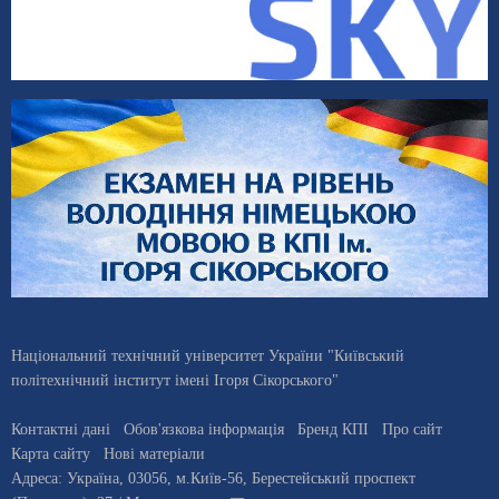
Національний технічний університет України "Київський
політехнічний інститут імені Ігоря Сікорського"
Контактні дані
Обов'язкова інформація
Бренд КПІ
Про сайт
Карта сайту
Нові матеріали
Адреса:
Україна
,
03056
, м.
Київ
-56,
Берестейський проспект