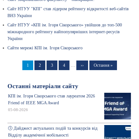
Сайт НТУУ "КПІ" став лідером рейтингу відкритості веб-сайтів
ВНЗ України
Сайт НТУУ «КПІ ім. Ігоря Сікорського» увійшов до топ-500
міжнародного рейтингу найпопулярніших інтернет-ресусів
України
Сайти мережі КПІ ім. Ігоря Сікорського
Розбивка
на
Сторінка
1
Сторінка
2
Сторінка
3
Сторінка
4
…
Наступна
››
Остання
Остання »
сторінка
сторінка
сторінки
Останні матеріали сайту
КПІ ім. Ігоря Сікорського став лауреатом 2026
Friend of IEEE MGA Award
05-08-2026
🕔 Дайджест актуальних подій та конкурсів від
Відділу академічної мобільності