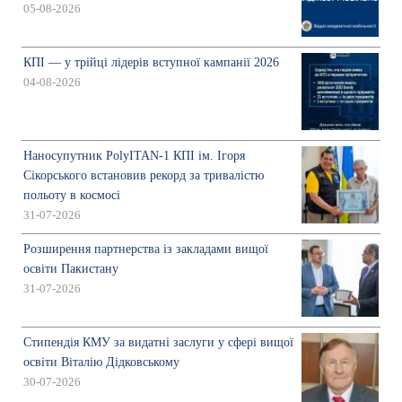
05-08-2026
КПІ — у трійці лідерів вступної кампанії 2026
04-08-2026
Наносупутник PolyITAN-1 КПІ ім. Ігоря
Сікорського встановив рекорд за тривалістю
польоту в космосі
31-07-2026
Розширення партнерства із закладами вищої
освіти Пакистану
31-07-2026
Стипендія КМУ за видатні заслуги у сфері вищої
освіти Віталію Дідковському
30-07-2026