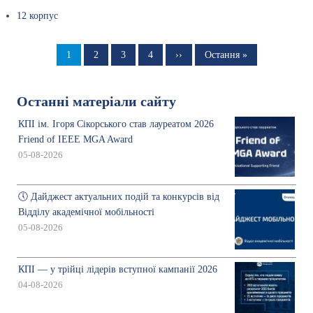
12 корпус
Розбивка
на
Сторінка
1
Сторінка
2
Сторінка
3
Сторінка
4
Наступна
››
Остання
Остання »
сторінка
сторінка
сторінки
Останні матеріали сайту
КПІ ім. Ігоря Сікорського став лауреатом 2026
Friend of IEEE MGA Award
05-08-2026
🕔 Дайджест актуальних подій та конкурсів від
Відділу академічної мобільності
05-08-2026
КПІ — у трійці лідерів вступної кампанії 2026
04-08-2026