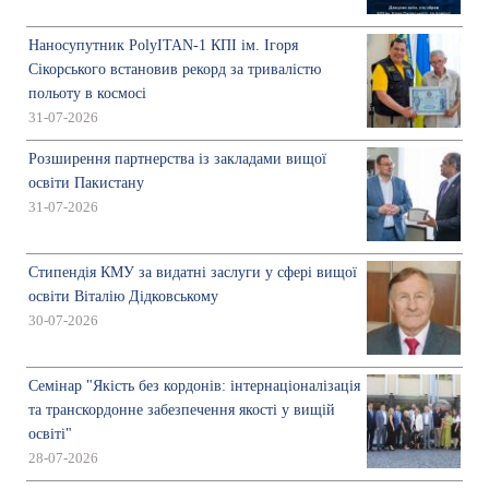
Наносупутник PolyITAN-1 КПІ ім. Ігоря
Сікорського встановив рекорд за тривалістю
польоту в космосі
31-07-2026
Розширення партнерства із закладами вищої
освіти Пакистану
31-07-2026
Стипендія КМУ за видатні заслуги у сфері вищої
освіти Віталію Дідковському
30-07-2026
Семінар "Якість без кордонів: інтернаціоналізація
та транскордонне забезпечення якості у вищій
освіті"
28-07-2026