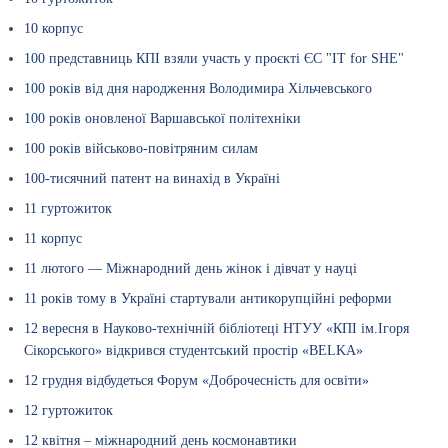
10 корпус
100 представниць КПІ взяли участь у проєкті ЄС "IT for SHE"
100 років від дня народження Володимира Хільчевського
100 років оновленої Варшавської політехніки
100 років військово-повітряним силам
100-тисячний патент на винахід в Україні
11 гуртожиток
11 корпус
11 лютого — Міжнародний день жінок і дівчат у науці
11 років тому в Україні стартували антикорупційні реформи
12 вересня в Науково-технічній бібліотеці НТУУ «КПІ ім.Ігоря
Сікорського» відкрився студентський простір «BELKA»
12 грудня відбудеться Форум «Доброчесність для освіти»
12 гуртожиток
12 квітня – міжнародний день космонавтики