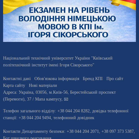
Національний технічний університет України "Київський
політехнічний інститут імені Ігоря Сікорського"
Контактні дані
Обов'язкова інформація
Бренд КПІ
Про сайт
Карта сайту
Нові матеріали
Адреса:
Україна
,
03056
, м.
Київ
-56,
Берестейський проспект
(Перемоги), 37
/ Мапа кампусу
,
📧
Телефон загального відділу:
+38 044 204 8282
, довiдка телефонної
станцiї:
+38 044 204 9494
,
телефонний довідник
Контакти Департаменту безпеки: +38 044 204 2071, +38 097 373 5387,
Бот швидкого реагування