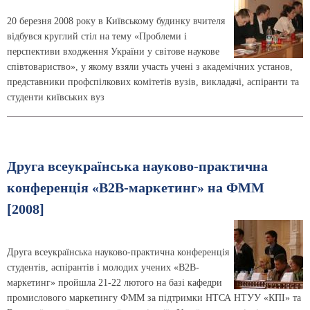
20 березня 2008 року в Київському будинку вчителя
відбувся круглий стіл на тему «Проблеми і
перспективи входження України у світове наукове
співтовариство», у якому взяли участь учені з академічних установ,
представники профспілкових комітетів вузів, викладачі, аспіранти та
студенти київських вуз
Друга всеукраїнська науково-практична
конференція «В2В-маркетинг» на ФММ
[2008]
Друга всеукраїнська науково-практична конференція
студентів, аспірантів і молодих учених «B2B-
маркетинг» пройшла 21-22 лютого на базі кафедри
промислового маркетингу ФММ за підтримки НТСА НТУУ «КПІ» та