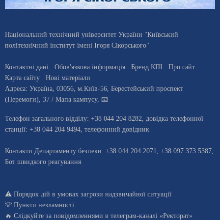
Національний технічний університет України "Київський
політехнічний інститут імені Ігоря Сікорського"
Контактні дані
Обов'язкова інформація
Бренд КПІ
Про сайт
Карта сайту
Нові матеріали
Адреса:
Україна
,
03056
, м.
Київ
-56,
Берестейський проспект
(Перемоги), 37
/ Мапа кампусу
,
📧
Телефон загального відділу:
+38 044 204 8282
, довiдка телефонної
станцiї:
+38 044 204 9494
,
телефонний довідник
Контакти Департаменту безпеки: +38 044 204 2071, +38 097 373 5387,
Бот швидкого реагування
⚠️
Порядок дій в умовах загрози надзвичайної ситуації
💡
Пункти незламності
🔥 Слідкуйте за повідомленнями в
телеграм-каналі «Ректорат»