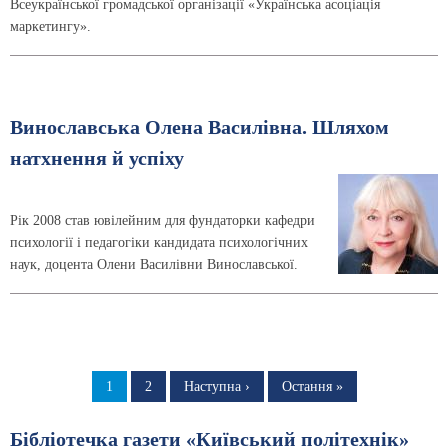
Всеукраїнської громадської організації «Українська асоціація
маркетингу».
Винославська Олена Василівна. Шляхом
натхнення й успіху
Рік 2008 став ювілейним для фундаторки кафедри
психології і педагогіки кандидата психологічних
наук, доцента Олени Василівни Винославської.
Розбивка
на
Сторінка
1
Сторінка
2
Наступна
Наступна ›
Остання
Остання »
сторінка
сторінка
сторінки
Бібліотечка газети «Київський політехнік»