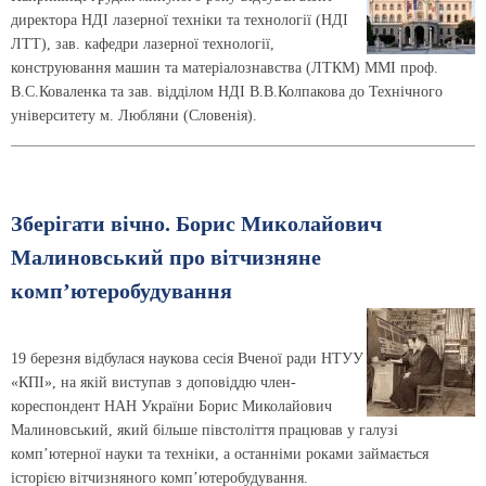
директора НДІ лазерної техніки та технології (НДІ
ЛТТ), зав. кафедри лазерної технології,
конструювання машин та матеріалознавства (ЛТКМ) ММІ проф.
В.С.Коваленка та зав. відділом НДІ В.В.Колпакова до Технічного
університету м. Любляни (Словенія).
Зберігати вічно. Борис Миколайович
Малиновський про вітчизняне
комп’ютеробудування
19 березня відбулася наукова сесія Вченої ради НТУУ
«КПІ», на якій виступав з доповіддю член-
кореспондент НАН України Борис Миколайович
Малиновський, який більше півстоліття працював у галузі
комп’ютерної науки та техніки, а останніми роками займається
історією вітчизняного комп’ютеробудування.