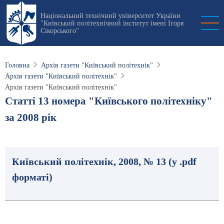
Перейти
Національний технічний університет України
до
"Київський політехнічний інститут імені Ігоря
основного
Сікорського"
вмісту
Головна
Архів газети "Київський політехнік"
Архів газети "Київський політехнік"
Архів газети "Київський політехнік"
Статті 13 номера "Київського політехніку"
за 2008 рік
Київський політехнік, 2008, № 13 (у .pdf
форматі)