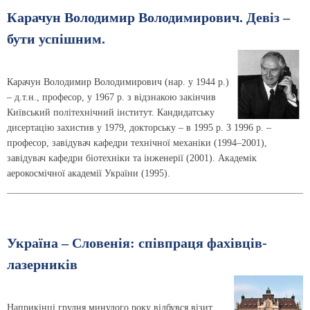
Карачун Володимир Володимирович. Девіз –
бути успішним.
Карачун Володимир Володимирович (нар. у 1944 р.)
– д.т.н., професор, у 1967 р. з відзнакою закінчив
Київський політехнічний інститут. Кандидатську
дисертацію захистив у 1979, докторську – в 1995 р. З 1996 р. –
професор, завідувач кафедри технічної механіки (1994–2001),
завідувач кафедри біотехніки та інженерії (2001). Академік
аерокосмічної академії України (1995).
Україна – Словенія: співпраця фахівців-
лазерників
Наприкінці грудня минулого року відбувся візит