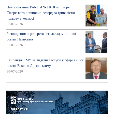
Наносупутник PolyITAN-1 КПІ ім. Ігоря
Сікорського встановив рекорд за тривалістю
польоту в космосі
31-07-2026
Розширення партнерства із закладами вищої
освіти Пакистану
31-07-2026
Стипендія КМУ за видатні заслуги у сфері вищої
освіти Віталію Дідковському
30-07-2026