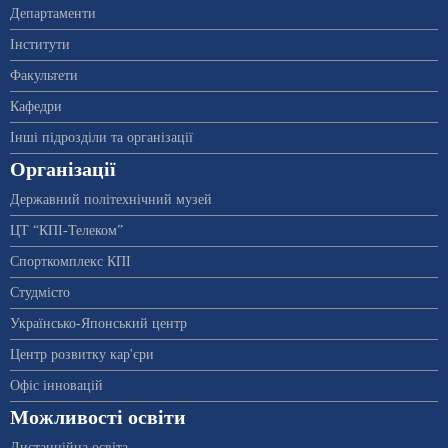
Департаменти
Інститути
Факультети
Кафедри
Інші підрозділи та організації
Організації
Державний політехнічний музей
ЦТ “КПІ-Телеком”
Спорткомплекс КПІ
Студмісто
Українсько-Японський центр
Центр розвитку кар'єри
Офіс інновацій
Можливості освіти
Дистанційна освіта