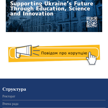
Структура
Ректорат
Вчена рада