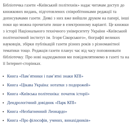
Бібліотечка газети «Київський політехнік» надає читачам доступ до
книжкових видань, підготовлених співробітниками редакції та
дописувачами газети. Деякі з них вже вийшли друком на папері, інші
поки що можна прочитати лише в електронному варіанті. Це книжки
з історії Національного технічного університету України «Київський
політехнічний інститут ім. Ігоря Сікорського», біографії великих
науковців, збірки публікацій газети різних років з різноманітної
тематики тощо. Редакція газети планує час від часу поповнювати
бібліотечку. Про нові надходження ми повідомлятимемо в газеті та на
її Інтернет-сторінках.
Книга «Пам’ятники і пам’ятні знаки КПІ»
Книга «Цікава Україна: нотатки з подорожей»
Книга «Київська політехніка: початок історії»
Дендрологічний довідник «Парк КПІ»
Книга «Незбагненний Леонардо»
Книга «Про філософів, учених, винахідників»