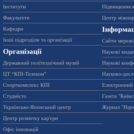
Інститути
Підвищення к
Факультети
Центр міжнар
Інформац
Кафедри
Інші підрозділи та організації
Сайти мережі
Організації
Наукові вида
Державний політехнічний музей
Наукові конф
ЦТ “КПІ-Телеком”
Науково-досл
Спорткомплекс КПІ
Електронний 
Студмісто
Газета "Київс
Українсько-Японський центр
Журнал "Наук
Центр розвитку кар'єри
Офіс інновацій