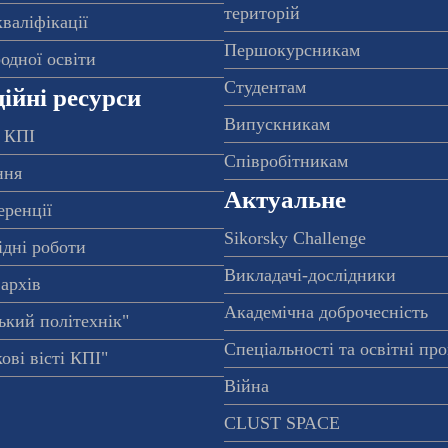
територій
валіфікації
Першокурсникам
одної освіти
Студентам
ійні ресурси
Випускникам
 КПІ
Співробітникам
ння
Актуальне
еренції
Sikorsky Challenge
ідні роботи
Викладачі-дослідники
архів
Академічна доброчесність
ький політехнік"
Спеціальності та освітні пр
ові вісті КПІ"
Війна
CLUST SPACE