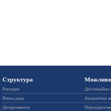
Структура
Можливос
Ректорат
Дистанційна 
Вчена рада
Академічна м
Департаменти
Перепідготовк