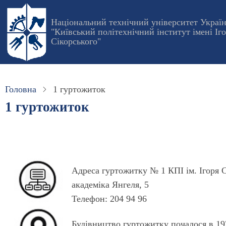
Перейти
до
Національний технічний університет Украї
"Київський політехнічний інститут імені Іг
основного
Сікорського"
вмісту
Головна
1 гуртожиток
1 гуртожиток
Адреса гуртожитку № 1 КПІ ім. Ігоря С
академіка Янгеля, 5
Телефон: 204 94 96
Будівництво гуртожитку почалося в 19