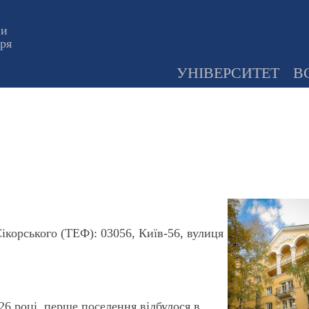
ни
оря
УНІВЕРСИТЕТ
В
ікорського (ТЕФ): 03056, Київ-56, вулиця
26 році, перше поселення відбулося в