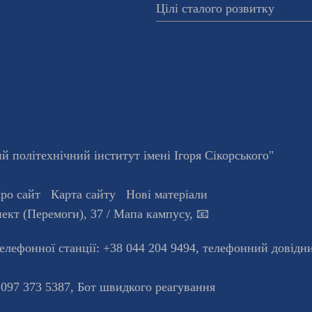
Цілі сталого розвитку
 політехнічний інститут імені Ігоря Сікорського"
ро сайт
Карта сайту
Нові матеріали
ект (Перемоги), 37
/ Мапа кампусу
,
📧
телефонної станцiї:
+38 044 204 9494
,
телефонний довідн
 097 373 5387,
Бот швидкого реагування