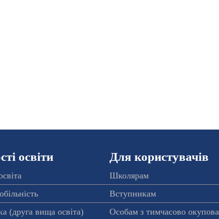
ті освіти
Для користувачів
освіта
Школярам
обільність
Вступникам
а (друга вища освіта)
Особам з тимчасово окупов