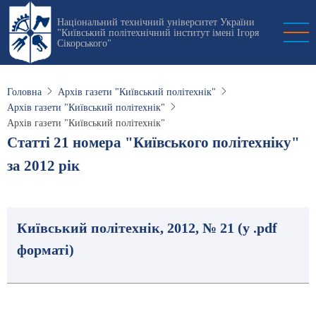
Перейти
Національний технічний університет України
до
"Київський політехнічний інститут імені Ігоря
основного
Сікорського"
вмісту
Головна
Архів газети "Київський політехнік"
Архів газети "Київський політехнік"
Архів газети "Київський політехнік"
Статті 21 номера "Київського політехніку"
за 2012 рік
Київський політехнік, 2012, № 21 (у .pdf
форматі)