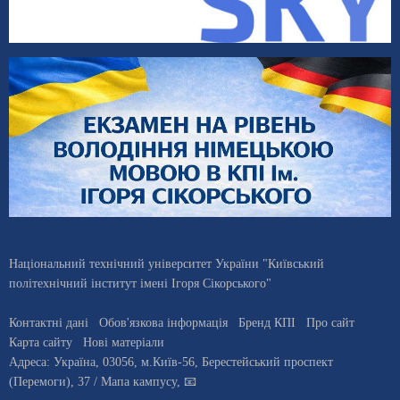
Національний технічний університет України "Київський
політехнічний інститут імені Ігоря Сікорського"
Контактні дані
Обов'язкова інформація
Бренд КПІ
Про сайт
Карта сайту
Нові матеріали
Адреса:
Україна
,
03056
, м.
Київ
-56,
Берестейський проспект
(Перемоги), 37
/ Мапа кампусу
,
📧