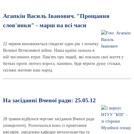
Агапкін Василь Іванович. "Прощання
слов'янки" - марш на всі часи
22 червня виповнюється сімдесят один рік з початку
Великої Вітчизняної війни. Наша країна зазнала в
ній численних втрат. Пам'ять про людей, які поклали свої життя у
битвах проти лютого ворога, напевно, буде ятрити душу стільки,
скільки житиме наш народ.
На засіданні Вченої ради: 25.05.12
28 травня відбулося чергове засідання Вченої ради
університету. Розпочалося воно із привітання
ювілярів: завідувача кафедри металознавства та