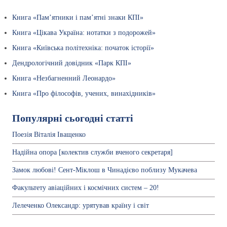
Книга «Пам’ятники і пам’ятні знаки КПІ»
Книга «Цікава Україна: нотатки з подорожей»
Книга «Київська політехніка: початок історії»
Дендрологічний довідник «Парк КПІ»
Книга «Незбагненний Леонардо»
Книга «Про філософів, учених, винахідників»
Популярні сьогодні статті
Поезія Віталія Іващенко
Надійна опора [колектив служби вченого секретаря]
Замок любові! Сент-Міклош в Чинадієво поблизу Мукачева
Факультету авіаційних і космічних систем – 20!
Лелеченко Олександр: урятував країну і світ