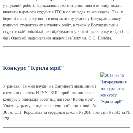
у науковій роботі. Прикладом такого сприятливого впливу можна
вважати перемоги студентів ІТС в олімпіадах та конкурсах. Так, у
березні цього року вони взяли активну участь у Всеукраїнському
конкурсі студентських наукових робіт, а також у Всеукраїнській
студентській олімпіаді, які відбувалися у квітні цього року в Одесі на
базі Одеської національної академії зв’язку ім. О.С. Попова.
Конкурс "Крила мрії"
У рамках "Тижня науки" на факультеті авіаційних і
космічних систем НТУУ "КПІ" пройшла виставка-
конкурс учнівських робіт під назвою "Крила мрії".
Участь у цьому заході взяли учні київських шкіл №
36 ім. С.П. Корольова та середньої школи № 304, гімназій № 143 та №
178.