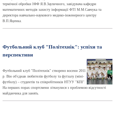
термічної обробки ІФФ Я.В.Зауличного, завідувача кафедри
математичних методів захисту інформації ФТІ М.М.Савчука та
директора навчально-наукового медико-інженерного центру
В.П.Яценка.
Футбольний клуб "Політехнік": успіхи та
перспективи
Футбольний клуб "Політехнік" створено восени 2011
р. Він об'єднав любителів футболу та футзалу (міні-
футболу) – студентів та співробітників НТУУ "КПІ".
На перших порах спортсмени зіткнулися з проблемою відсутності
майданчика для занять.