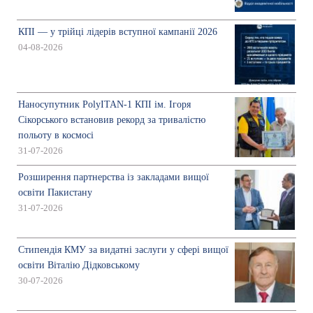
КПІ — у трійці лідерів вступної кампанії 2026
04-08-2026
Наносупутник PolyITAN-1 КПІ ім. Ігоря
Сікорського встановив рекорд за тривалістю
польоту в космосі
31-07-2026
Розширення партнерства із закладами вищої
освіти Пакистану
31-07-2026
Стипендія КМУ за видатні заслуги у сфері вищої
освіти Віталію Дідковському
30-07-2026