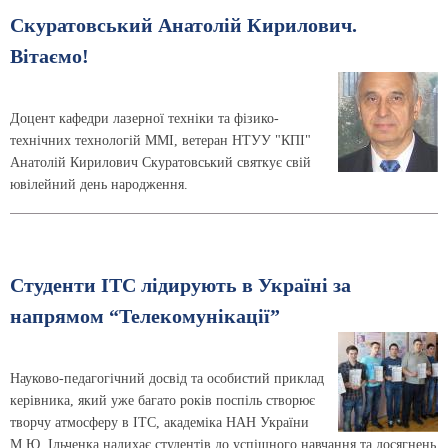
Скуратовський Анатолій Кирилович.
Вітаємо!
Доцент кафедри лазерної техніки та фізико-
технічних технологій ММІ, ветеран НТУУ "КПІ"
Анатолій Кирилович Скуратовський святкує свій
ювілейний день народження.
Студенти ІТС лідирують в Україні за
напрямом “Телекомунікації”
Науково-педагогічний досвід та особистий приклад
керівника, який уже багато років поспіль створює
творчу атмосферу в ІТС, академіка НАН України
М.Ю. Ільченка надихає студентів до успішного навчання та досягнень