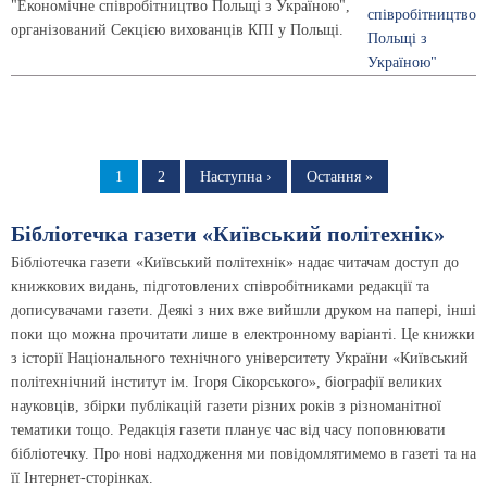
"Економічне співробітництво Польщі з Україною",
організований Секцією вихованців КПІ у Польщі.
Розбивка
на
Сторінка
1
Сторінка
2
Наступна
Наступна ›
Остання
Остання »
сторінка
сторінка
сторінки
Бібліотечка газети «Київський політехнік»
Бібліотечка газети «Київський політехнік» надає читачам доступ до
книжкових видань, підготовлених співробітниками редакції та
дописувачами газети. Деякі з них вже вийшли друком на папері, інші
поки що можна прочитати лише в електронному варіанті. Це книжки
з історії Національного технічного університету України «Київський
політехнічний інститут ім. Ігоря Сікорського», біографії великих
науковців, збірки публікацій газети різних років з різноманітної
тематики тощо. Редакція газети планує час від часу поповнювати
бібліотечку. Про нові надходження ми повідомлятимемо в газеті та на
її Інтернет-сторінках.