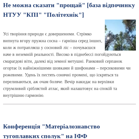
Не можна сказати "прощай" [база відпочинку
НТУУ "КПІ" "Політехнік"]
Усі творіння природи є довершеними. Стрімко
випнута вгору пружна сосна – гарніша серед інших,
коли ж потрапляєш у сосновий ліс – почуваєшся
наче в неземній реальності. Високо в піднебессі погойдуються
смарагдові віти, далекі від земної метушні. Ранковий серпанок
огортає їх найніжнішими шовками й шифонами – персиковими чи
рожевими. Удень їх пестять сонячні промені, що іскряться та
переливаються, аж очам боляче. Вечір накидає на верхівки
струмливий сріблястий атлас, який налаштовує на спокій та
внутрішню гармонію.
Конференція "Матеріалознавство
тугоплавких сполук" на ІФФ