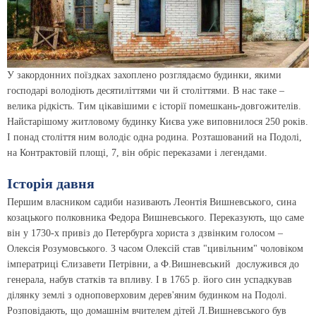
У закордонних поїздках захоплено розглядаємо будинки, якими
господарі володіють десятиліттями чи й століттями. В наc таке –
велика рідкість. Тим цікавішими є історії помешкань-довгожителів.
Найстарішому житловому будинку Києва уже виповнилося 250 років.
І понад століття ним володіє одна родина. Розташований на Подолі,
на Контрактовій площі, 7, він обріс переказами і легендами.
Історія давня
Першим власником садиби називають Леонтія Вишневського, сина
козацького полковника Федора Вишневського. Переказують, що саме
він у 1730-х привіз до Петербурга хориста з дзвінким голосом –
Олексія Розумовського. З часом Олексій став "цивільним" чоловіком
імператриці Єлизавети Петрівни, а Ф.Вишневський дослужився до
генерала, набув статків та впливу. І в 1765 р. його син успадкував
ділянку землі з одноповерховим дерев'яним будинком на Подолі.
Розповідають, що домашнім вчителем дітей Л.Вишневського був