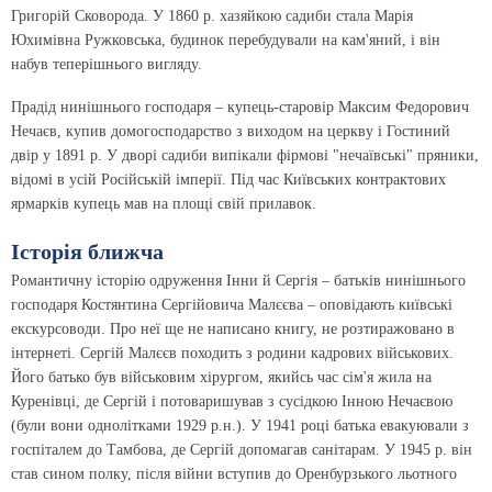
Григорій Сковорода. У 1860 р. хазяйкою садиби стала Марія
Юхимівна Ружковська, будинок перебудували на кам'яний, і він
набув теперішнього вигляду.
Прадід нинішнього господаря – купець-старовір Максим Федорович
Нечаєв, купив домогосподарство з виходом на церкву і Гостиний
двір у 1891 р. У дворі садиби випікали фірмові "нечаївські" пряники,
відомі в усій Російській імперії. Під час Київських контрактових
ярмарків купець мав на площі свій прилавок.
Історія ближча
Романтичну історію одруження Інни й Сергія – батьків нинішнього
господаря Костянтина Сергійовича Малєєва – оповідають київські
екскурсоводи. Про неї ще не написано книгу, не розтиражовано в
інтернеті. Сергій Малєєв походить з родини кадрових військових.
Його батько був військовим хірургом, якийсь час сім'я жила на
Куренівці, де Сергій і потоваришував з сусідкою Інною Нечаєвою
(були вони однолітками 1929 р.н.). У 1941 році батька евакуювали з
госпіталем до Тамбова, де Сергій допомагав санітарам. У 1945 р. він
став сином полку, після війни вступив до Оренбурзького льотного