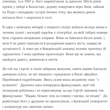
училища, та в 1947 р. його заарештували за доносом. Шість років
провів у таборі в Казахстані, додому повертався через Київ, зайшов
на Поділ і випадково зустрів Іннину тітку, яка якимось дивом
впізнала його і запросила в гості.
В один з київських вечорів з оперного театру вийшла молода жінка в
легкому пальті і молодий парубок у тілогрійці, на якій табірні номери
були старанно витравлені хлоркою. Вони не бачилися багато років, і,
коли б не дивні перехрестя й роздоріжжя нашого міста, навряд чи
зустрілися б. А поки що в Кокорівській альтанці чоловік пропонує їй
одружитися. І вона приймає пропозицію. Вони ще не знають, що
пройдуть дорогу, довжиною в життя.
На той час Сергій зі своїм табірним минулим, навіть маючи блискучу
домашню освіту, не міг мешкати і працювати в Києві офіційно.
Перебивався підробітками. Якось склив вікна місцевому пану "з
колишніх". Дружина пана попередила французькою, щоб той
пильнував робітника і не переплачував, на що Сергій зауважив теж
французькою: "Мадам, більше, ніж на пляшку горілки, не візьму". До
реабілітації його у дружини не прописували, а Київський університет
і аспірантуру він закінчив заочно.