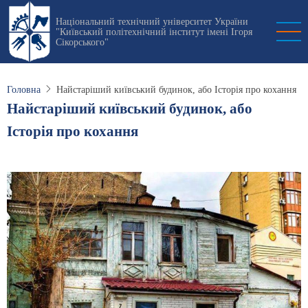
Перейти
Національний технічний університет України
до
"Київський політехнічний інститут імені Ігоря
основного
Сікорського"
вмісту
Головна
Найстаріший київський будинок, або Історія про кохання
Найстаріший київський будинок, або
Історія про кохання