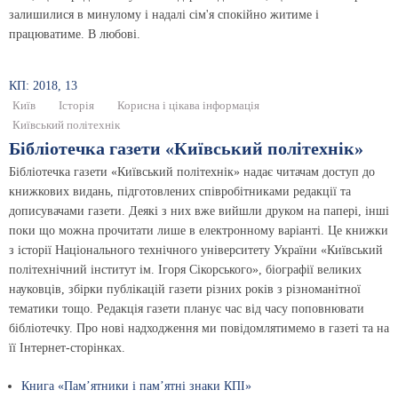
залишилися в минулому і надалі сім'я спокійно житиме і
працюватиме. В любові.
КП: 2018, 13
Київ
Історія
Корисна і цікава інформація
Київський політехнік
Бібліотечка газети «Київський політехнік»
Бібліотечка газети «Київський політехнік» надає читачам доступ до
книжкових видань, підготовлених співробітниками редакції та
дописувачами газети. Деякі з них вже вийшли друком на папері, інші
поки що можна прочитати лише в електронному варіанті. Це книжки
з історії Національного технічного університету України «Київський
політехнічний інститут ім. Ігоря Сікорського», біографії великих
науковців, збірки публікацій газети різних років з різноманітної
тематики тощо. Редакція газети планує час від часу поповнювати
бібліотечку. Про нові надходження ми повідомлятимемо в газеті та на
її Інтернет-сторінках.
Книга «Пам’ятники і пам’ятні знаки КПІ»