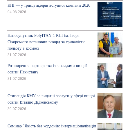
КПІ — у трійці лідерів вступної кампанії 2026
04-08-2026
Наносупутник PolyITAN-1 КПІ ім. Ігоря
Сікорського встановив рекорд за тривалістю
польоту в космосі
31-07-2026
Розширення партнерства із закладами вищої
освіти Пакистану
31-07-2026
Стипендія КМУ за видатні заслуги у сфері вищої
освіти Віталію Дідковському
30-07-2026
Семінар "Якість без кордонів: інтернаціоналізація