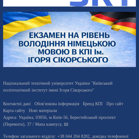
Національний технічний університет України "Київський
політехнічний інститут імені Ігоря Сікорського"
Контактні дані
Обов'язкова інформація
Бренд КПІ
Про сайт
Карта сайту
Нові матеріали
Адреса:
Україна
,
03056
, м.
Київ
-56,
Берестейський проспект
(Перемоги), 37
/ Мапа кампусу
,
📧
Телефон загального відділу:
+38 044 204 8282
, довiдка телефонної