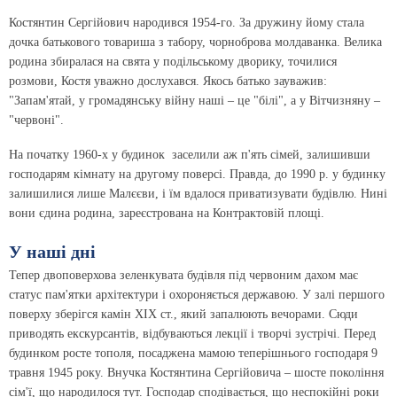
Костянтин Сергійович народився 1954-го. За дружину йому стала
дочка батькового товариша з табору, чорноброва молдаванка. Велика
родина збиралася на свята у подільському дворику, точилися
розмови, Костя уважно дослухався. Якось батько зауважив:
"Запам'ятай, у громадянську війну наші – це "білі", а у Вітчизняну –
"червоні".
На початку 1960-х у будинок заселили аж п'ять сімей, залишивши
господарям кімнату на другому поверсі. Правда, до 1990 р. у будинку
залишилися лише Малєєви, і їм вдалося приватизувати будівлю. Нині
вони єдина родина, зареєстрована на Контрактовій площі.
У наші дні
Тепер двоповерхова зеленкувата будівля під червоним дахом має
статус пам'ятки архітектури і охороняється державою. У залі першого
поверху зберігся камін ХІХ ст., який запалюють вечорами. Сюди
приводять екскурсантів, відбуваються лекції і творчі зустрічі. Перед
будинком росте тополя, посаджена мамою теперішнього господаря 9
травня 1945 року. Внучка Костянтина Сергійовича – шосте покоління
сім'ї, що народилося тут. Господар сподівається, що неспокійні роки