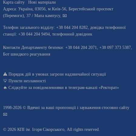
Карта сайту
Нові матеріали
Адреса:
Україна
,
03056
, м.
Київ
-56,
Берестейський проспект
(Перемоги), 37
/ Мапа кампусу
,
📧
Телефон загального відділу:
+38 044 204 8282
, довiдка телефонної
станцiї:
+38 044 204 9494
,
телефонний довідник
Контакти Департаменту безпеки: +38 044 204 2071, +38 097 373 5387,
Бот швидкого реагування
⚠️
Порядок дій в умовах загрози надзвичайної ситуації
💡
Пункти незламності
🔥 Слідкуйте за повідомленнями в
телеграм-каналі «Ректорат»
1998-2026 © Вдячні за ваші
пропозиції і зауваження стосовно сайту
📧
© 2026 КПІ ім. Ігоря Сікорського, All rights reserved.