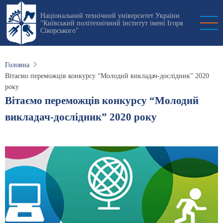
Перейти
Національний технічний університет України
до
"Київський політехнічний інститут імені Ігоря
основного
Сікорського"
вмісту
Головна
Вітаємо переможців конкурсу “Молодий викладач-дослідник” 2020
року
Вітаємо переможців конкурсу “Молодий
викладач-дослідник” 2020 року