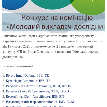
Рішенням Вченої ради Національного технічного університету
України «Київський політехнічний інститут імені Ігоря Сікорського»
від 15 лютого 2021 р.,протоколом № 2 затверджені переможці
конкурсу КПІ ім. Ігоря Сікорського в номінації “Молодий викладач-
дослідник–2020”
Вітаємо переможців!
1.
Білоус Інна Юріївна, ІЕЕ, ТЕ
2.
Буяк Надія Андріївна, ІЕЕ, ТЕ
3.
Варфоломєєв Антон Юрійович, ФЕЛ, КЕОА
4.
Васильєв Георгій Степанович, ХТФ, ТЕХВ
5.
Веремійчук Юрій Андрійович, ІЕЕ, ЕП
6.
Владимирський Ігор Анатолійович, ІМЗ, КФМ