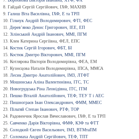
7.
Воробйова Вікторія Іванівна, ХТФ, ФХ
8. Гайдай Сергій Сергійович, ІХФ, МАХНВ
9.
Галиш Віта Василівна, ІХФ, Е та ТРП
10.
Гільчук Андрій Володимирович, ФТІ, ФЕС
11.
Дерев’янко Денис Григорович, ІЕЕ, ЕП
12.
Зілінський Андрій Іванович, ММІ, ПГМ
13. Клен Катерина Сергіївна, ФЕЛ, ЕПС
14.
Костик Сергій Ігорович, ФБТ, БІ
15.
Костюк Дмитро Вікторович, ММІ, ПГМ
16. Котлярова Вікторія Володимирівна, ФЕА, ЕМ
17. Кузнєцова Наталія Володимирівна, ІПСА, ММСА
18.
Лесик Дмитро Анатолійович, ІМЗ, ЛТФТ
19.
Мошинська Аліна Валентинівна, ІТС, ТС
20.
Новогрудська Ріна Леонідівна, ІТС, ІТМ
21.
Пешко Віталій Анатолійович, ТЕФ, ТЕУ Т і АЕС
22.
Пишнограєв Іван Олександрович, ФММ, ММЕС
23.
Пільтяй Степан Іванович, РТФ, ТОР
24. Радовенчик Ярослав Вячеславович, ІХФ, Е та ТРП
25.
Савченко Дарія Вікторівна, ФМФ, КЗФ та ФТТ
26.
Солодкий Євген Васильович, ІМЗ, ВТМтаПМ
27.
Соломаха Андрій Сергійович, ТЕФ, ТПТ