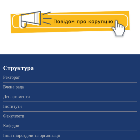
Структура
Ректорат
Вчена рада
Департаменти
Інститути
Факультети
Кафедри
Інші підрозділи та організації