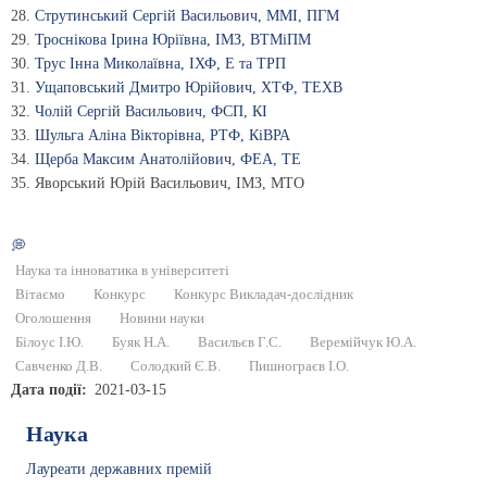
28.
Струтинський Сергій Васильович, ММІ, ПГМ
29.
Троснікова Ірина Юріївна, ІМЗ, ВТМіПМ
30.
Трус Інна Миколаївна, ІХФ, Е та ТРП
31.
Ущаповський Дмитро Юрійович, ХТФ, ТЕХВ
32.
Чолій Сергій Васильович, ФСП, КІ
33.
Шульга Аліна Вікторівна, РТФ, КіВРА
34.
Щерба Максим Анатолійович, ФЕА, ТЕ
35. Яворський Юрій Васильович, ІМЗ, МТО
💭
Наука та інноватика в університеті
Вітаємо
Конкурс
Конкурс Викладач-дослідник
Оголошення
Новини науки
Білоус І.Ю.
Буяк Н.А.
Васильєв Г.С.
Веремійчук Ю.А.
Савченко Д.В.
Солодкий Є.В.
Пишнограєв І.О.
Дата події
2021-03-15
Наука
Лауреати державних премій