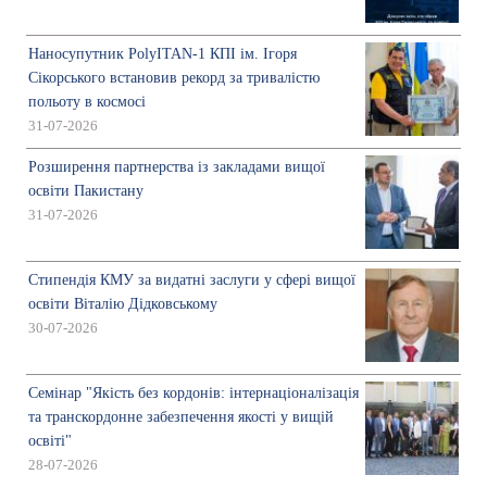
Наносупутник PolyITAN-1 КПІ ім. Ігоря
Сікорського встановив рекорд за тривалістю
польоту в космосі
31-07-2026
Розширення партнерства із закладами вищої
освіти Пакистану
31-07-2026
Стипендія КМУ за видатні заслуги у сфері вищої
освіти Віталію Дідковському
30-07-2026
Семінар "Якість без кордонів: інтернаціоналізація
та транскордонне забезпечення якості у вищій
освіті"
28-07-2026