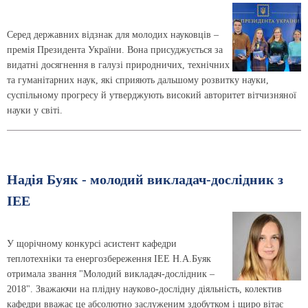
Серед державних відзнак для молодих науковців –
премія Президента України. Вона присуджується за
видатні досягнення в галузі природничих, технічних
та гуманітарних наук, які сприяють дальшому розвитку науки,
суспільному прогресу й утверджують високий авторитет вітчизняної
науки у світі.
Надія Буяк - молодий викладач-дослідник з
ІЕЕ
У щорічному конкурсі асистент кафедри
теплотехніки та енергозбереження ІЕЕ Н.А.Буяк
отримала звання "Молодий викладач-дослідник –
2018". Зважаючи на плідну науково-дослідну діяльність, колектив
кафедри вважає це абсолютно заслуженим здобутком і щиро вітає