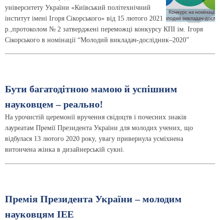
університету України «Київський політехнічний
інститут імені Ігоря Сікорського» від 15 лютого 2021
р.,протоколом № 2 затверджені переможці конкурсу КПІ ім. Ігоря
Сікорського в номінації “Молодий викладач-дослідник–2020”
Бути багатодітною мамою й успішним
науковцем – реально!
На урочистій церемонії вручення свідоцтв і почесних знаків
лауреатам Премії Президента України для молодих учених, що
відбулася 13 лютого 2020 року, увагу привернула усміхнена
витончена жінка в дизайнерській сукні.
Премія Президента України – молодим
науковцям ІЕЕ