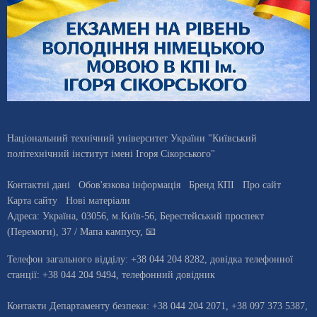
Національний технічний університет України "Київський
політехнічний інститут імені Ігоря Сікорського"
Контактні дані
Обов'язкова інформація
Бренд КПІ
Про сайт
Карта сайту
Нові матеріали
Адреса:
Україна
,
03056
, м.
Київ
-56,
Берестейський проспект
(Перемоги), 37
/ Мапа кампусу
,
📧
Телефон загального відділу:
+38 044 204 8282
, довiдка телефонної
станцiї:
+38 044 204 9494
,
телефонний довідник
Контакти Департаменту безпеки: +38 044 204 2071, +38 097 373 5387,