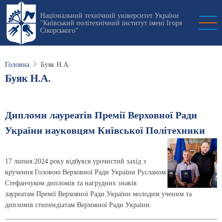
Перейти
Національний технічний університет України
до
"Київський політехнічний інститут імені Ігоря
основного
Сікорського"
вмісту
Головна
Буяк Н.А.
Буяк Н.А.
Дипломи лауреатів Премії Верховної Ради
України науковцям Київської Політехники
17 липня 2024 року відбувся урочистий захід з
вручення Головою Верховної Ради України Русланом
Стефанчуком дипломів та нагрудних знаків
лауреатам Премії Верховної Ради України молодим ученим та
дипломів стипендіатам Верховної Ради України.