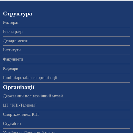
Структура
Ректорат
Вчена рада
Департаменти
Інститути
Факультети
Кафедри
Інші підрозділи та організації
Організації
Державний політехнічний музей
ЦТ “КПІ-Телеком”
Спорткомплекс КПІ
Студмісто
Українсько-Японський центр