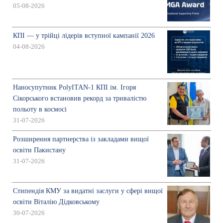
05-08-2026
КПІ — у трійці лідерів вступної кампанії 2026
04-08-2026
Наносупутник PolyITAN-1 КПІ ім. Ігоря
Сікорського встановив рекорд за тривалістю
польоту в космосі
31-07-2026
Розширення партнерства із закладами вищої
освіти Пакистану
31-07-2026
Стипендія КМУ за видатні заслуги у сфері вищої
освіти Віталію Дідковському
30-07-2026