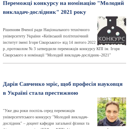
Переможці конкурсу на номінацію "Молодий
викладач-дослідник" 2021 року
Рішенням Вченої ради Національного технічного
університету України «Київський політехнічний
інститут імені Ігоря Сікорського» від 14 лютого 2022
р.,протоколом № 3 затвердили переможців конкурсу КПІ ім. Ігоря
Сікорського в номінації “Молодий викладач-дослідник–2021”
Дарія Савченко мріє, щоб професія науковця
в Україні стала престижною
"Уже два роки поспіль серед переможців
університетського конкурсу "Молодий викладач-
дослідник" – доцент кафедри загальної фізики та