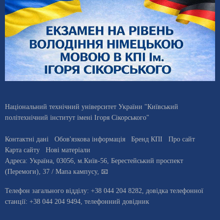
Національний технічний університет України "Київський
політехнічний інститут імені Ігоря Сікорського"
Контактні дані
Обов'язкова інформація
Бренд КПІ
Про сайт
Карта сайту
Нові матеріали
Адреса:
Україна
,
03056
, м.
Київ
-56,
Берестейський проспект
(Перемоги), 37
/ Мапа кампусу
,
📧
Телефон загального відділу:
+38 044 204 8282
, довiдка телефонної
станцiї:
+38 044 204 9494
,
телефонний довідник