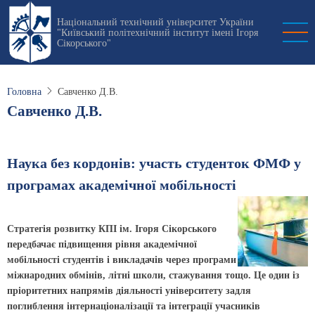
Перейти
Національний технічний університет України
до
"Київський політехнічний інститут імені Ігоря
основного
Сікорського"
вмісту
Головна
Савченко Д.В.
Савченко Д.В.
Наука без кордонів: участь студенток ФМФ у
програмах академічної мобільності
Стратегія розвитку КПІ ім. Ігоря Сікорського
передбачає підвищення рівня академічної
мобільності студентів і викладачів через програми
міжнародних обмінів, літні школи, стажування тощо. Це один із
пріоритетних напрямів діяльності університету задля
поглиблення інтернаціоналізації та інтеграції учасників