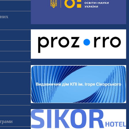
аних
ограми