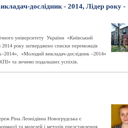
икладач-дослідник - 2014, Лідер року -
ічного університету України «Київський
 2014 року затверджено списки переможців
к–2014», «Молодий викладач-дослідник –2014»
КПІ» та зичимо подальших успіхів.
реж Ріна Леонідівна Новогрудська є
ормації та моделей і методів представлення