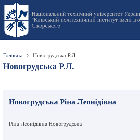
Перейти
до
Національний технічний університет Украї
"Київський політехнічний інститут імені Іг
основного
Сікорського"
вмісту
Головна
Новогрудська Р.Л.
Новогрудська Р.Л.
Новогрудська Ріна Леонідівна
Ріна Леонідівна Новогрудська