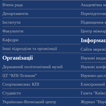
Вчена рада
Академічна м
Департаменти
Перепідготовк
Інститути
Підвищення к
Факультети
Центр міжнар
Інформац
Кафедри
Інші підрозділи та організації
Сайти мережі
Організації
Наукові вида
Державний політехнічний музей
Наукові конф
ЦТ “КПІ-Телеком”
Науково-досл
Спорткомплекс КПІ
Електронний 
Студмісто
Газета "Київс
Українсько-Японський центр
Журнал "Наук