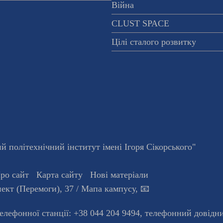
Війна
CLUST SPACE
Цілі сталого розвитку
 політехнічний інститут імені Ігоря Сікорського"
ро сайт
Карта сайту
Нові матеріали
ект (Перемоги), 37
/ Мапа кампусу
,
📧
телефонної станцiї:
+38 044 204 9494
,
телефонний довідн