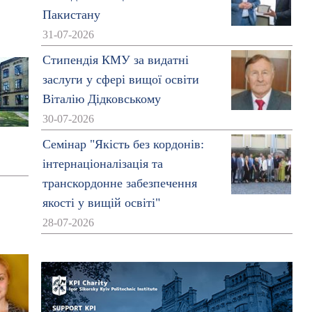
Пакистану
31-07-2026
Стипендія КМУ за видатні
заслуги у сфері вищої освіти
Віталію Дідковському
30-07-2026
Семінар "Якість без кордонів:
інтернаціоналізація та
транскордонне забезпечення
якості у вищій освіті"
28-07-2026