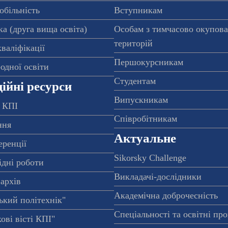
обільність
Вступникам
а (друга вища освіта)
Особам з тимчасово окупов
територій
валіфікації
Першокурсникам
одної освіти
Студентам
ійні ресурси
Випускникам
 КПІ
Співробітникам
ння
Актуальне
еренції
Sikorsky Challenge
ідні роботи
Викладачі-дослідники
архів
Академічна доброчесність
ький політехнік"
Спеціальності та освітні пр
ові вісті КПІ"