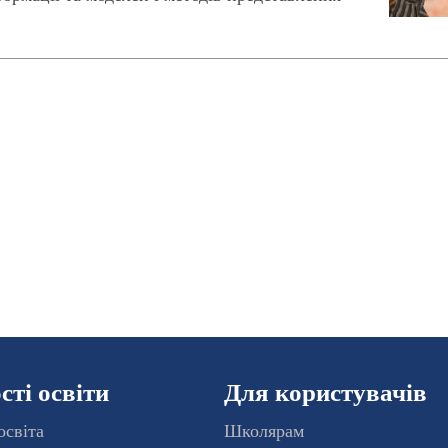
ті освіти
Для користувачів
освіта
Школярам