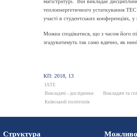
магістратурі. Він викладає дисциплін
теплоенергетичного устаткування ТЕС т
участі в студентських конференціях, у
Можна сподіватися, що з часом його п
згадуватимуть так само вдячно, як нин
КП: 2018, 13
ІАТЕ
Викладачі - дослідники
Викладачі та сп
Київський політехнік
Структура
Можливос