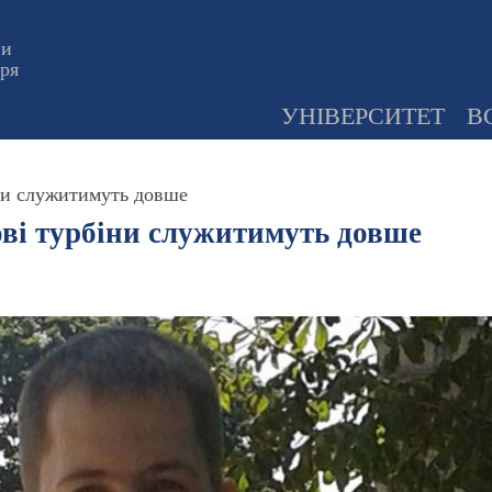
ни
оря
УНІВЕРСИТЕТ
В
ни служитимуть довше
ові турбіни служитимуть довше