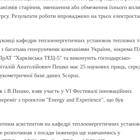
анізмів старіння, зменшення або обмеження їхнього впл
рсу. Результати роботи впроваджено на трьох електроста
уковці кафедри теплоенергетичних установок теплових т
 з багатьма генеруючими компаніями України, зокрема П
ПрАТ "Харківська ТЕЦ-5" та виконують господарсько-
 Віталій Анатолійович Пешко має 25 наукових праць, сере
аукометричної бази даних Scopus.
в і В.Пешко, взяв участь у VI Фестивалі інноваційних
 переміг з проектом "Energy and Experience", що був
атним асистентом на кафедрі теплоенергетичних устано
де розпочинав з посади інженера ще навчаючись у