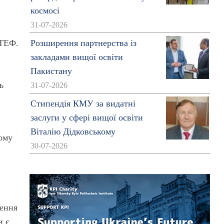
космосі
31-07-2026
 ТЕФ.
Розширення партнерства із
закладами вищої освіти
Пакистану
ь
31-07-2026
Стипендія КМУ за видатні
заслуги у сфері вищої освіти
Віталію Дідковському
ьому
30-07-2026
шення
и є