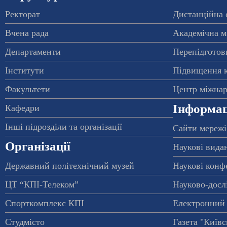
Ректорат
Дистанційна 
Вчена рада
Академічна м
Департаменти
Перепідготовк
Інститути
Підвищення к
Факультети
Центр міжнар
Інформац
Кафедри
Інші підрозділи та організації
Сайти мережі
Організації
Наукові вида
Державний політехнічний музей
Наукові конф
ЦТ “КПІ-Телеком”
Науково-досл
Спорткомплекс КПІ
Електронний 
Студмісто
Газета "Київс