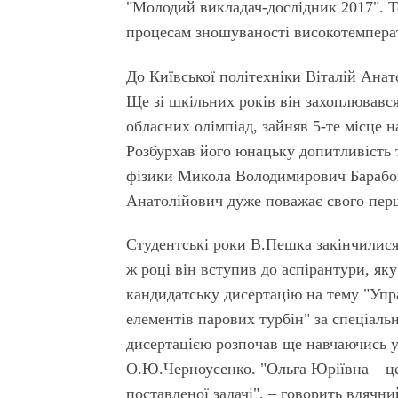
"Молодий викладач-дослідник 2017". Т
процесам зношуваності високотемперат
До Київської політехніки Віталій Ана
Ще зі шкільних років він захоплювавс
обласних олімпіад, зайняв 5-те місце н
Розбурхав його юнацьку допитливість
фізики Микола Володимирович Барабох
Анатолійович дуже поважає свого перш
Студентські роки В.Пешка закінчилися
ж році він вступив до аспірантури, яку
кандидатську дисертацію на тему "Уп
елементів парових турбін" за спеціаль
дисертацією розпочав ще навчаючись у 
О.Ю.Черноусенко. "Ольга Юріївна – це
поставленої задачі", – говорить вдячн