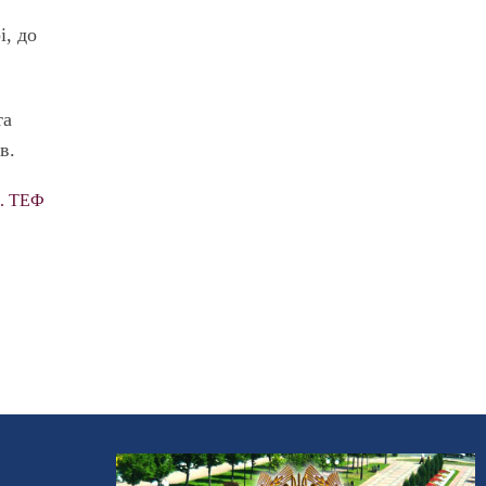
і, до
та
в.
ф. ТЕФ