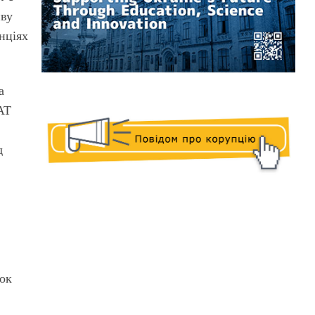
иву
нціях
а
АТ
д
вок