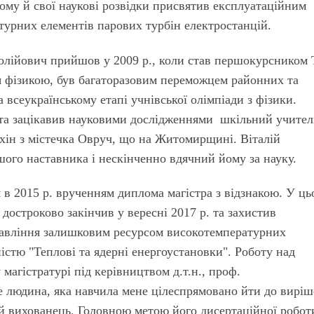
ому й свої наукові розвідки присвятив експлуатаційним
урних елементів парових турбін електростанцій.
толійович прийшов у 2009 р., коли став першокурсником
я фізикою, був багаторазовим переможцем районних та
а всеукраїнському етапі учнівської олімпіади з фізики.
 та зацікавив науковими дослідженнями шкільний учител
ін з містечка Овруч, що на Житомирщині. Віталій
ого наставника і нескінченно вдячний йому за науку.
 в 2015 р. врученням диплома магістра з відзнакою. У ц
 достроково закінчив у вересні 2017 р. та захистив
равління залишковим ресурсом високотемпературних
ністю "Теплові та ядерні енергоустановки". Роботу над
магістратурі під керівництвом д.т.н., проф.
 людина, яка навчила мене цілеспрямовано йти до вирі
ий вихованець. Головною метою його дисертаційної робот