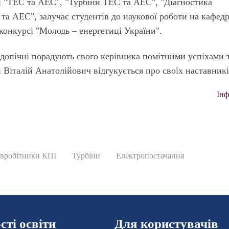
и "ТЕС та АЕС", "Турбіни ТЕС та АЕС", "Діагностика
а АЕС", залучає студентів до наукової роботи на кафедр
 конкурсі "Молодь – енергетиці України".
ідопічні порадують свого керівника помітними успіхами 
і Віталій Анатолійович відгукується про своїх наставникі
Ін
івробітники КПІ
Турбіни
Електропостачання
ті освіти
Для користувачів