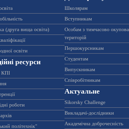
освіта
Школярам
обільність
Вступникам
а (друга вища освіта)
Особам з тимчасово окупов
територій
валіфікації
Першокурсникам
одної освіти
Студентам
ійні ресурси
Випускникам
 КПІ
Співробітникам
ння
Актуальне
еренції
Sikorsky Challenge
ідні роботи
Викладачі-дослідники
архів
Академічна доброчесність
ький політехнік"