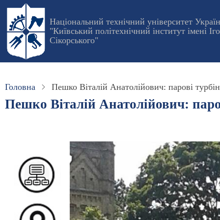
Перейти
до
Національний технічний університет Украї
"Київський політехнічний інститут імені Іг
основного
Сікорського"
вмісту
Головна
Пешко Віталій Анатолійович: парові турбі
Пешко Віталій Анатолійович: пар