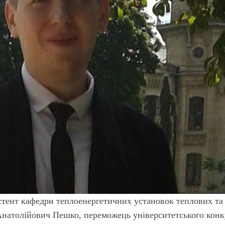
стент кафедри теплоенергетичних установок теплових та
Анатолійович Пешко, переможець університетського кон