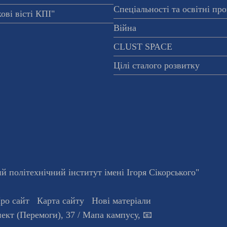
Спеціальності та освітні пр
ові вісті КПІ"
Війна
CLUST SPACE
Цілі сталого розвитку
 політехнічний інститут імені Ігоря Сікорського"
ро сайт
Карта сайту
Нові матеріали
ект (Перемоги), 37
/ Мапа кампусу
,
📧