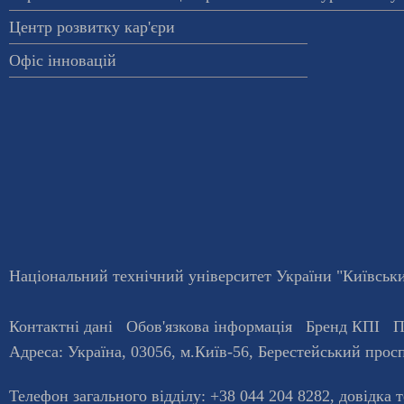
Центр розвитку кар'єри
Офіс інновацій
Національний технічний університет України "Київський
Контактні дані
Обов'язкова інформація
Бренд КПІ
П
Адреса:
Україна
,
03056
, м.
Київ
-56,
Берестейський просп
Телефон загального відділу:
+38 044 204 8282
, довiдка 