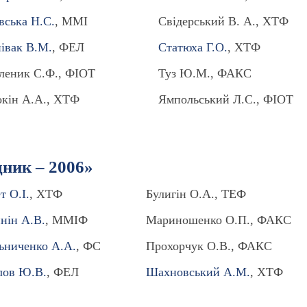
вська Н.С.
, ММІ
Свідерський В. А., ХТФ
івак В.М.
, ФЕЛ
Статюха Г.О.
, ХТФ
леник С.Ф., ФІОТ
Туз Ю.М., ФАКС
кін А.А., ХТФ
Ямпольський Л.С., ФІОТ
ник – 2006»
т О.І.
, ХТФ
Булигін О.А., ТЕФ
нін А.В.
, ММІФ
Мариношенко О.П., ФАКС
ьниченко А.А.
, ФС
Прохорчук О.В., ФАКС
лов Ю.В.
, ФЕЛ
Шахновський А.М.
, ХТФ