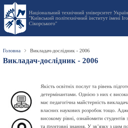
Перейти
до
Національний технічний університет Украї
"Київський політехнічний інститут імені Іг
основного
Сікорського"
вмісту
Головна
Викладач-дослідник - 2006
Викладач-дослідник - 2006
Якість освітніх послуг та рівень підго
детермінантами. Однією з них є висок
має педагогічна майстерність викладача
власних наукових розробок тощо. Адже
високому рівні, ознайомити студентів 
та ґрунтовні знання. У зв’язку з цим 