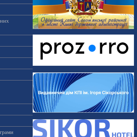
аних
ограми