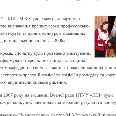
УУ «КПІ» М.З.Згуровського, департамент
етою визначення кращих серед професорсько-
чаткував та провів конкурс в номінаціях
дий викладач-дослідник – 2006».
окрема, спочатку було проведено анкетування
 сформувати перелік показників для оцінки
отім кафедри на своїх засіданнях подавали кандидатури 
 експертно-правовій комісії та комісії з розподілу та кон
ку, які винесли спільне рішення.
ня 2007 року на засіданні Вченої ради НТУУ «КПІ» були
ожців конкурсу, члени ради затвердили результати конку
ердженими Вченою радою, ректор М.З.Згуровський підпис