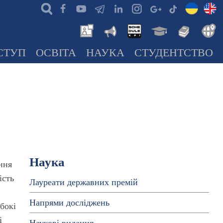
СТУП
ОСВІТА
НАУКА
СТУДЕНТСТВО
Наука
ння
ість
Лауреати державних премій
Напрями досліджень
бокі
і