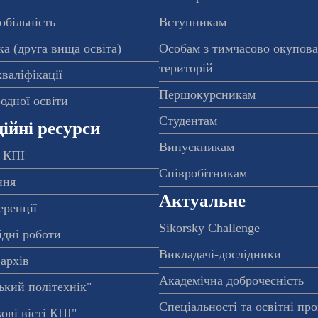
обільність
Вступникам
а (друга вища освіта)
Особам з тимчасово окупов
територій
валіфікації
Першокурсникам
одної освіти
Студентам
ійні ресурси
Випускникам
 КПІ
Співробітникам
ння
Актуальне
еренції
Sikorsky Challenge
ідні роботи
Викладачі-дослідники
архів
Академічна доброчесність
ький політехнік"
Спеціальності та освітні пр
ові вісті КПІ"