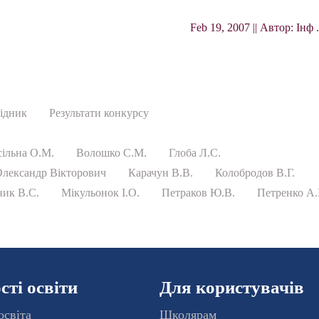
Feb 19, 2007 || Автор: Інф
ідник
Результати конкурсу
сільна О.М.
Волошко С.М.
Глоба Л.С.
Олександр Вікторович
Карачун В.В.
Колобродов В.Г.
ик В.С.
Мікульонок І.О.
Петраков Ю.В.
Петренко А.
ті освіти
Для користувачів
освіта
Школярам