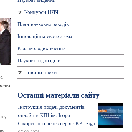
Наукові видання
Конкурси НДЧ
План наукових заходів
Інноваційна екосистема
Рада молодих вчених
Наукові підрозділи
Новини науки
на
тролю
Останні матеріали сайту
Інструкція подачі документів
онлайн в КПІ ім. Ігоря
рсу.
Сікорського через сервіс KPI Sign
ав