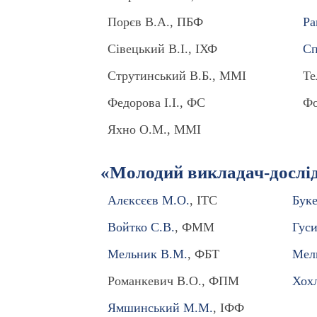
Порєв В.А., ПБФ
Ра
Сівецький В.І., ІХФ
Сп
Струтинський В.Б., ММІ
Те
Федорова І.І., ФС
Фо
Яхно О.М., ММІ
«Молодий викладач-дослід
Алєксєєв М.О.
, ІТС
Буке
Войтко С.В.
, ФММ
Гуси
Мельник В.М.
, ФБТ
Мел
Романкевич В.О., ФПМ
Хох
Ямшинський М.М.
, ІФФ