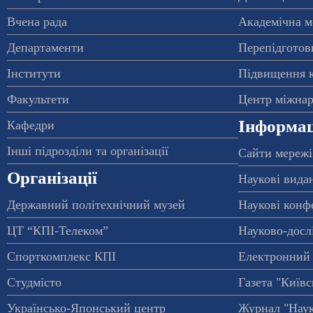
Вчена рада
Академічна м
Департаменти
Перепідготовк
Інститути
Підвищення к
Факультети
Центр міжнар
Інформац
Кафедри
Інші підрозділи та організації
Сайти мережі
Організації
Наукові вида
Державний політехнічний музей
Наукові конф
ЦТ “КПІ-Телеком”
Науково-досл
Спорткомплекс КПІ
Електронний 
Студмісто
Газета "Київс
Українсько-Японський центр
Журнал "Наук