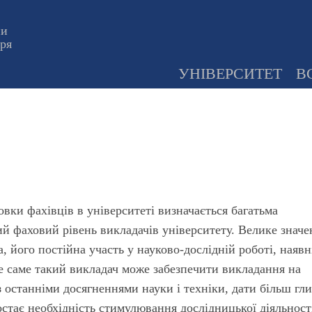
ни
оря
УНІВЕРСИТЕТ
В
товки фахівців в університеті визначається багатьма
ий фаховий рівень викладачів університету. Велике значе
, його постійна участь у науково-дослідній роботі, наявн
 саме такий викладач може забезпечити викладання на
з останніми досягненнями науки і техніки, дати більш гли
постає необхідність стимулювання дослідницької діяльност