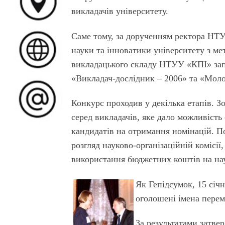
викладачів університету.
Саме тому, за дорученням ректора НТ
науки та інноватики університету з м
викладацького складу НТУУ «КПІ» запо
«Викладач-дослідник – 2006» та «Моло
Конкурс проходив у декілька етапів. З
серед викладачів, яке дало можливість
кандидатів на отримання номінацій. П
розгляд науково-організаційній комісії,
використання бюджетних коштів на нау
Як Гепідсумок, 15 січ
оголошені імена перем
За результатами затв