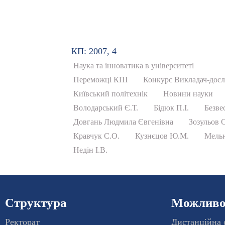
КП: 2007, 4
Наука та інноватика в університеті
Переможці КПІ
Конкурс Викладач-досл
Київський політехнік
Новини науки
Володарський Є.Т.
Бідюк П.І.
Безве
Довгань Людмила Євгенівна
Зозульов 
Кравчук С.О.
Кузнєцов Ю.М.
Мельн
Недін І.В.
Структура
Можливос
Ректорат
Дистанційна 