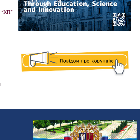
 . “КП”
І.