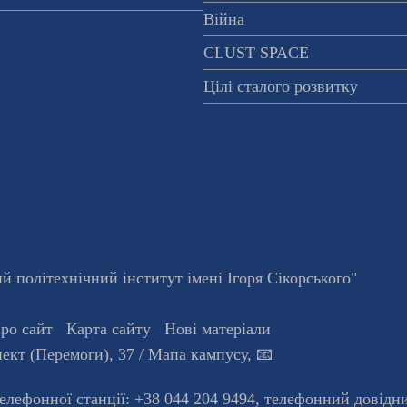
Війна
CLUST SPACE
Цілі сталого розвитку
 політехнічний інститут імені Ігоря Сікорського"
ро сайт
Карта сайту
Нові матеріали
ект (Перемоги), 37
/ Мапа кампусу
,
📧
телефонної станцiї:
+38 044 204 9494
,
телефонний довідн