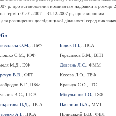
2007 р. про встановлення номінантам надбавки в розмірі 
на термін 01.01.2007 – 31.12.2007 р., що є хорошим
ля розширення дослідницької діяльності серед викладач
06»
звесільна О.М.
, ПБФ
Бідюк П.І.
, ІПСА
лошко С.М., ІФФ
Герасимов Б.М., ВІТІ
меля М.Д., ІХФ
Довгань Л.Є.
, ФММ
рачун В.В.
, ФБТ
Кєсова Л.О., ТЕФ
лобродов В.Г., ПБФ
Кравчук С.О., ІТС
льник В.С., ІПСА
Мікульонок І.О.
, ІХФ
нкратова Н.Д.
, ІПСА
Пасічник В.А.
, ММІ
тренко А.І.
, ІПСА
Пілінський В.В., ФЕЛ