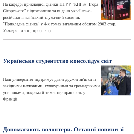
На кафедрі прикладної фізики НТУУ "КПІ ім. Ігоря
Сікорського" підготовлено та видано українсько-
російсько-англійський тлумачний словник
"Прикладна фізика" у 4-х томах загальним обсягом 2903 стор.
Укладачі: д.т.н., проф. каф.
Українське студентство консолідує світ
Наш університет підтримує давні дружні зв'язки із
західними науковими, культурними та громадськими
установами, зокрема й тими, що працюють у
Франції.
Допомагають волонтери. Останні новини зі