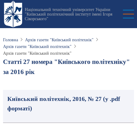
Перейти
Національний технічний університет України
до
"Київський політехнічний інститут імені Ігоря
основного
Сікорського"
вмісту
Головна
Архів газети "Київський політехнік"
Архів газети "Київський політехнік"
Архів газети "Київський політехнік"
Статті 27 номера "Київського політехніку"
за 2016 рік
Київський політехнік, 2016, № 27 (у .pdf
форматі)