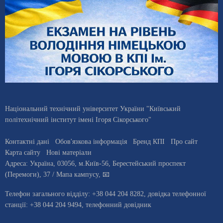
Національний технічний університет України "Київський
політехнічний інститут імені Ігоря Сікорського"
Контактні дані
Обов'язкова інформація
Бренд КПІ
Про сайт
Карта сайту
Нові матеріали
Адреса:
Україна
,
03056
, м.
Київ
-56,
Берестейський проспект
(Перемоги), 37
/ Мапа кампусу
,
📧
Телефон загального відділу:
+38 044 204 8282
, довiдка телефонної
станцiї:
+38 044 204 9494
,
телефонний довідник