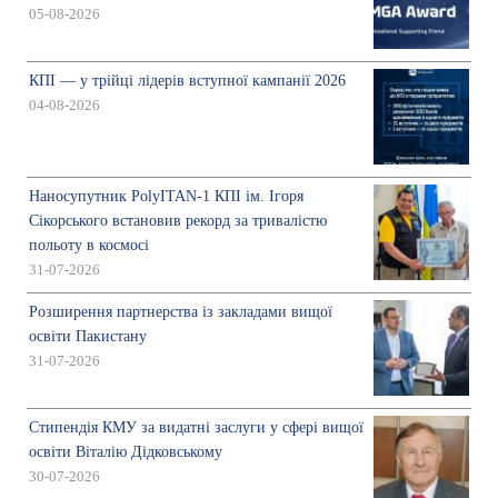
05-08-2026
КПІ — у трійці лідерів вступної кампанії 2026
04-08-2026
Наносупутник PolyITAN-1 КПІ ім. Ігоря
Сікорського встановив рекорд за тривалістю
польоту в космосі
31-07-2026
Розширення партнерства із закладами вищої
освіти Пакистану
31-07-2026
Стипендія КМУ за видатні заслуги у сфері вищої
освіти Віталію Дідковському
30-07-2026