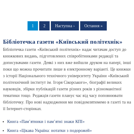
Розбивка
на
Сторінка
1
Сторінка
2
Наступна
Наступна ›
Остання
Остання »
сторінка
сторінка
сторінки
Бібліотечка газети «Київський політехнік»
Бібліотечка газети «Київський політехнік» надає читачам доступ до
книжкових видань, підготовлених співробітниками редакції та
дописувачами газети. Деякі з них вже вийшли друком на папері, інші
поки що можна прочитати лише в електронному варіанті. Це книжки
з історії Національного технічного університету України «Київський
політехнічний інститут ім. Ігоря Сікорського», біографії великих
науковців, збірки публікацій газети різних років з різноманітної
тематики тощо. Редакція газети планує час від часу поповнювати
бібліотечку. Про нові надходження ми повідомлятимемо в газеті та на
її Інтернет-сторінках.
Книга «Пам’ятники і пам’ятні знаки КПІ»
Книга «Цікава Україна: нотатки з подорожей»