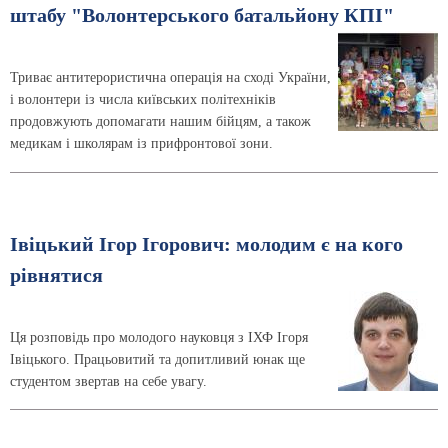
штабу "Волонтерського батальйону КПІ"
Триває антитерористична операція на сході України,
і волонтери із числа київських політехніків
продовжують допомагати нашим бійцям, а також
медикам і школярам із прифронтової зони.
Івіцький Ігор Ігорович: молодим є на кого
рівнятися
Ця розповідь про молодого науковця з ІХФ Ігоря
Івіцького. Працьовитий та допитливий юнак ще
студентом звертав на себе увагу.