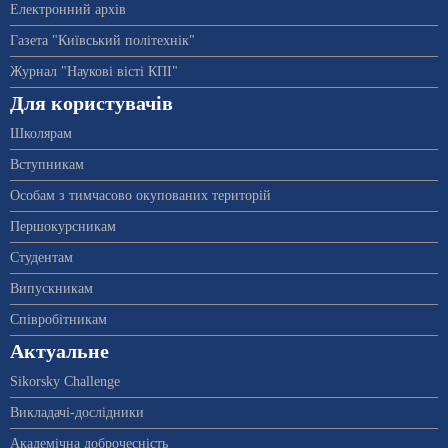
Електронний архів
Газета "Київський політехнік"
Журнал "Наукові вісті КПІ"
Для користувачів
Школярам
Вступникам
Особам з тимчасово окупованих територій
Першокурсникам
Студентам
Випускникам
Співробітникам
Актуальне
Sikorsky Challenge
Викладачі-дослідники
Академічна доброчесність