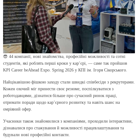
😎 44 компанії, нові знайомства, професійні можливості та сотні
студентів, які роблять перші кроки у карʼєрі, — саме так пройшов
KPI Career beAhead Expo. Spring 2026 у КПІ ім. Ігоря Сікорського.
Найцікавішою фішкою заходу стали швидкі співбесіди з рекрутерами.
Кожен охочий міг принести своє резюме, поспілкуватися з
роботодавцями, дізнатися більше про сучасний ринок праці,
отримати поради щодо кар’єрного розвитку та навіть шанс на
омріяний офер.
Учасники також знайомилися з компаніями, проходили інтерактиви,
дізнавалися про стажування й можливості працевлаштування та
будували нові професійні контакти.