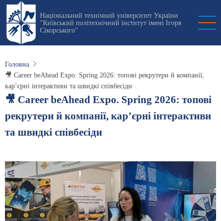
Перейти
Національний технічний університет України
до
"Київський політехнічний інститут імені Ігоря
основного
Сікорського"
вмісту
Головна
🎥 Career beAhead Expo. Spring 2026: топові рекрутери й компанії,
карʼєрні інтерактиви та швидкі співбесіди
🎥 Career beAhead Expo. Spring 2026: топові
рекрутери й компанії, карʼєрні інтерактиви
та швидкі співбесіди