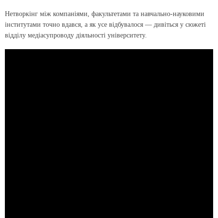
Нетворкінг між компаніями, факультетами та навчально-науковими
інститутами точно вдався, а як усе відбувалося — дивіться у сюжеті
відділу медіасупроводу діяльності університету.