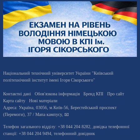
Національний технічний університет України "Київський
політехнічний інститут імені Ігоря Сікорського"
Контактні дані
Обов'язкова інформація
Бренд КПІ
Про сайт
Карта сайту
Нові матеріали
Адреса:
Україна
,
03056
, м.
Київ
-56,
Берестейський проспект
(Перемоги), 37
/ Мапа кампусу
,
📧
Телефон загального відділу:
+38 044 204 8282
, довiдка телефонної
станцiї:
+38 044 204 9494
,
телефонний довідник