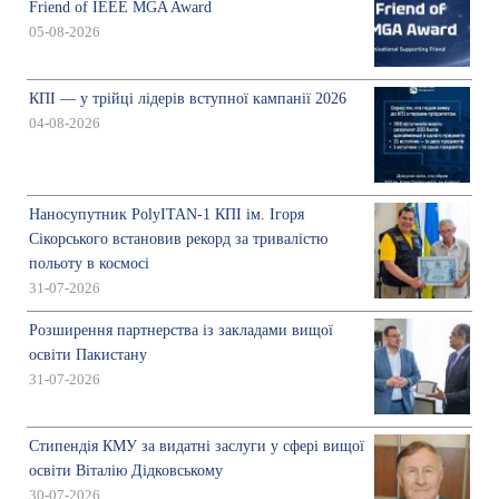
Friend of IEEE MGA Award
05-08-2026
КПІ — у трійці лідерів вступної кампанії 2026
04-08-2026
Наносупутник PolyITAN-1 КПІ ім. Ігоря
Сікорського встановив рекорд за тривалістю
польоту в космосі
31-07-2026
Розширення партнерства із закладами вищої
освіти Пакистану
31-07-2026
Стипендія КМУ за видатні заслуги у сфері вищої
освіти Віталію Дідковському
30-07-2026