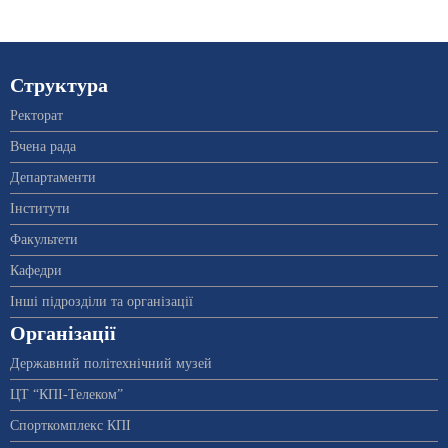
Структура
Ректорат
Вчена рада
Департаменти
Інститути
Факультети
Кафедри
Інші підрозділи та організації
Організації
Державний політехнічний музей
ЦТ “КПІ-Телеком”
Спорткомплекс КПІ