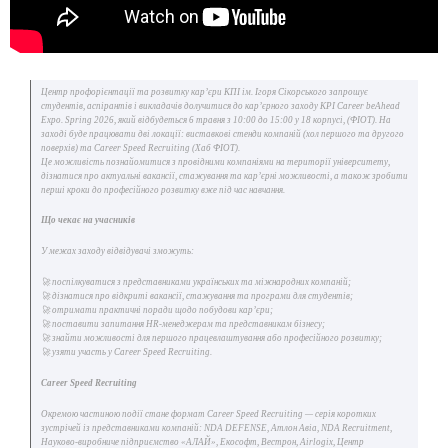
Центр профорієнтації та розвитку кар’єри КПІ ім. Ігоря Сікорського запрошує
студентів, аспірантів і викладачів долучитися до кар’єрного заходу KPI Career beAhead
Expo. Spring 2026, який відбудеться 6 травня з 10:00 до 15:00 у 18 корпусі, (ФІОТ). На
заході буде працювати дві локації: виставкові стенди компаній (хол першого та другого
поверхів) та Career Speed Recruiting (Хаб ФІОТ).
Це можливість познайомитися з провідними компаніями на території університету,
дізнатися про актуальні вакансії, стажування та кар’єрні можливості, а також зробити
перші кроки до професійного розвитку вже під час навчання.
Що чекає на учасників
У межах заходу відвідувачі зможуть:
🚀 поспілкуватися з представниками українських та міжнародних компаній;
🚀 дізнатися про відкриті вакансії, стажування та програми для студентів;
🚀 отримати практичні поради щодо побудови кар’єри;
🚀 поставити запитання HR-менеджерам та представникам бізнесу;
🚀 знайти можливості для першого працевлаштування або професійного розвитку;
🚀 узяти участь у Career Speed Recruiting.
Career Speed Recruiting
Окремою частиною події стане формат Career Speed Recruiting — серія коротких
зустрічей із представниками компаній: NDA DEFENSE, Атлон Авіа, NDA Recruitment,
Науково-виробниче підприємство «АЛАЙ», Екософт, Вестрон, Airlogix, Центр