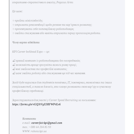
оперативно-стратегічного аналізу, Pegasus Arms
Це шанс:
✨ пройти мініспівбесіду;
✨ отримати рекомендації щодо резюме та кар’єрного розвитку;
✨ презентувати себе потенційному роботодавцю;
✨ знайти стажування або навіть отримати першу пропозицію роботи.
Чому варто відвідати
KPI Career beAhead Expo — це:
🍒 прямий контакт із роботодавцями без посередників;
🍒 можливість краще зрозуміти вимоги ринку праці;
🍒 нові знайомства та професійні контакти;
🍒 шанс знайти роботу або стажування ще під час навчання.
Захід буде корисним для студентів технічних, ІТ, інженерних, економічних та інших
спеціальностей, а також для всіх, хто планує розвивати свою кар’єру в сучасному
професійному середовищі.
Зареєструватися для участі у Career Speed Recruiting за посиланням:
https://forms.gle/vGQ3tVgX3RFWP4Lv6
Контакти
e-mail:
career.fair.kpi@gmail.com
тел.: +380 44 204 85 93
WWW: robota.kpi.ua