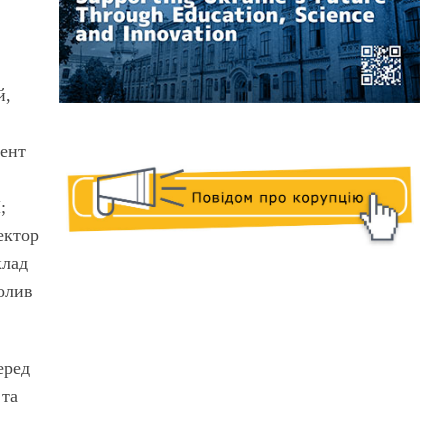
й,
дент
;
ектор
клад
волив
еред
 та