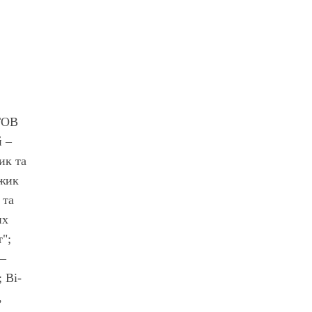
 ТОВ
й –
ик та
ежик
 та
их
";
 –
 Ві­
,