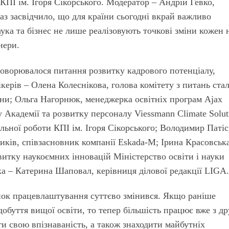
 КПІ ім. Ігоря Сікорського. Модератор – Андрій Гевко,
з засвідчило, що для країни сьогодні вкрай важливо
аука та бізнес не лише реалізовують точкові зміни кожен 
нери.
бговорювалося питання розвитку кадрового потенціалу,
ікерів – Олена Колеснікова, голова комітету з питань ста
їни; Ольга Нагорнюк, менеджерка освітніх програм Ajax
 Академії та розвитку персоналу Viessmann Climate Solut
льної роботи КПІ ім. Ігоря Сікорського; Володимир Патіс
виків, співзасновник компанії Eskada-M; Ірина Красовська
витку наукоємних інновацій Міністерство ос­віти і науки
а – Катерина Шаповал, керівниця ділової редакції LIGA.
нок працевлаштування суттєво змінився. Якщо раніше
добуття вищої освіти, то тепер більшість працює вже з др
и свою впізнаваність, а також знаходити майбутніх