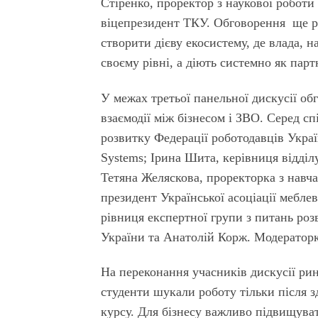
Стіренко, проректор з наукової роботи
віцепрезидент ТКУ. Обговорення ще ра
створити дієву екосистему, де влада, н
своєму рівні, а діють системно як парт
У межах третьої панельної дискусії о
взаємодії між бізнесом і ЗВО. Серед сп
розвитку Федера­ції роботодавців Укра
Systems; Ірина Шита, керівниця відділу
Тетяна Желяскова, проректорка з навча
президент Україн­ської асоціації мебле
рівниця експертної групи з питань роз
України та Анатолій Корж. Модераторк
На переконання учасників дискусії ри
студенти шукали роботу тільки після з
курсу. Для бізнесу важливо підвищуват