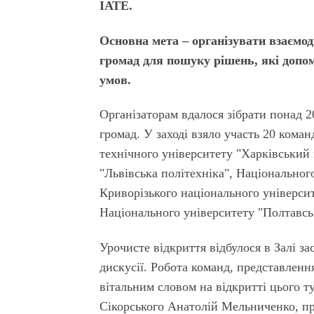
ІАТЕ.
Основна мета – організувати взаємод
громад для пошуку рішень, які допо
умов.
Організаторам вдалося зібрати понад 20
громад. У заході взяло участь 20 коман
технічного університету "Харківський 
"Львівська полі­техніка", Національног
Криворізького національного університ
Національного універси­тету "Полтавсь
Урочисте відкриття відбулося в Залі за
дискусії. Робота команд, представ­ленн
вітальним словом на від­критті цього 
Сікорського Ана­толій Мельниченко, пр