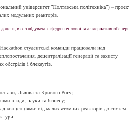
ональний університет "Полтавська політех­ніка") – проєк
алих модульних реакторів.
 доцент, в.о. завідувача кафедри теплової та альтернативної енер
 Hackathon студентські команди працювали над
еплопостачання, децентралізації генерації та захисту
 обстрілів і блекаутів.
Полтави, Львова та Кривого Рогу;
ками влади, науки та бізнесу;
ад концепціями: від малих атомних реакторів до систем
ктури.