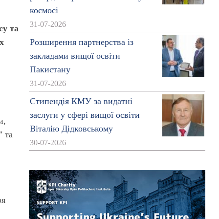
космосі
31-07-2026
су та
х
Розширення партнерства із
закладами вищої освіти
Пакистану
31-07-2026
Стипендія КМУ за видатні
заслуги у сфері вищої освіти
и,
Віталію Дідковському
" та
30-07-2026
З
ря