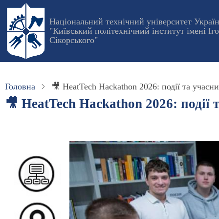
Перейти
до
Національний технічний університет Украї
"Київський політехнічний інститут імені Іг
основного
Сікорського"
вмісту
Головна
🎥 HeatTech Hackathon 2026: події та учасн
🎥 HeatTech Hackathon 2026: події 