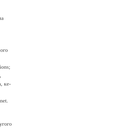
на
лого
ions;
,
, ке­
net.
угого