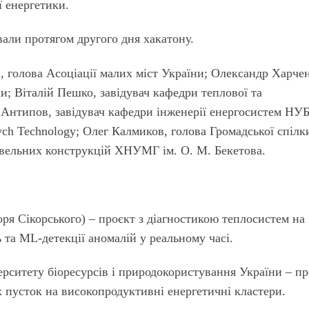
ї енергетики.
али протягом другого дня хакатону.
 голова Асоціації малих міст Укра­їни; Олександр Харче
и; Віталій Пешко, завідувач кафедри теплової та
 Антипов, завідувач кафедри інженерії енергосистем НУБ
ch Technology; Олег Калмиков, голова Громадської спілк
вельних кон­струкцій ХНУМГ ім. О. М. Бекетова.
оря Сікорського) – проєкт з діагностикою теп­лосистем на
ь та ML-детекції аномалій у реальному часі.
рситету біоресурсів і природокористування України – п
х пусток на високопродуктивні енергетичні кластери.