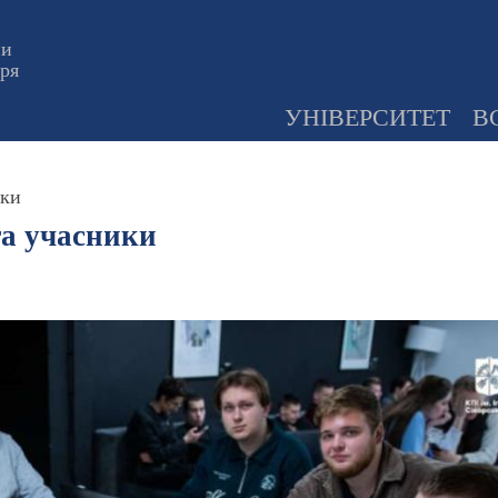
ни
оря
УНІВЕРСИТЕТ
В
ики
та учасники