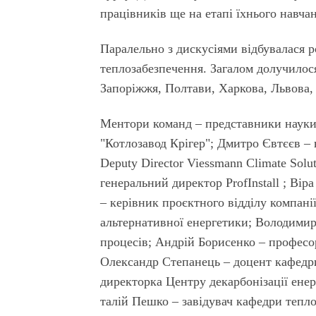
працівників ще на етапі їхнього навчан
Паралельно з дискусіями відбувалася р
теплозабезпечення. Загалом долучилося
Запоріжжя, Полтави, Харкова, Львова,
Ментори команд – представники науки
"Котлозавод Крігер"; Дмитро Євтєєв –
Deputy Director Viessmann Climate Solu
генеральний директор ProfInstall ; Вір
– керівник проєктного відділу компанії
альтернативної енергетики; Володимир
процесів; Андрій Борисенко – професо
Олександр Степанець – доцент кафедри
директорка Центру декарбонізації ене
талій Пешко – завідувач кафедри тепло