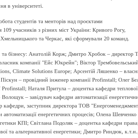
ня в університеті.
обота студентів та менторів над проєктами
 109 учасників з різних міст України: Кривого Рогу,
 Хмельницького та Черкас, які сформували 20 команд.
 та бізнесу: Анатолій Корж; Дмитро Хробок – директор
 власник компанії "Ейс Юкрейн"; Віктор Трембовельськи
tions, Climate Solutions Europe; Арсентій Ляшенко – власн
а Піскун – провідний інженер компанії Profinstall; Олег Б
 Prof­install; Наталя Притула – доцентка кафедри теплової
 Волощук – завідувач кафедри автоматизації енергетичн
р кафедри, заступник директора ТОВ "Енергомене­джмент
 автоматизації енергетичних процесів; Олена Шевченко
ргетики КПІ; Світлана Подоляк – доцентка кафедри права;
вої та альтернативної енергетики; Дмитро Риндюк, к.т.н.