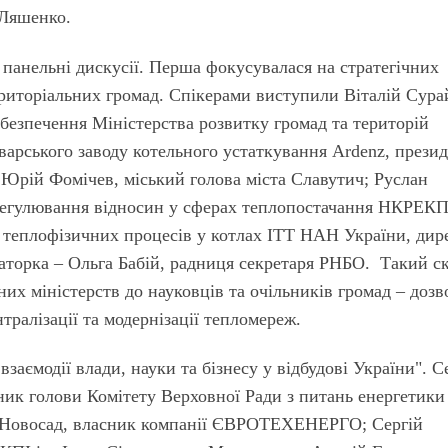
 Ляшенко.
 панельні дискусії. Перша фокусувалася на стратегічних
ериторіальних громад. Спікерами виступили Віталій Сура
безпечення Міністерства розвитку громад та територій
варського заводу котельного устаткування Ardenz, прези
 Юрій Фомічев, міський голова міста Славутич; Руслан
 регулювання відносин у сферах теплопостачання НКРЕКП
ії теплофізичних процесів у котлах ІТТ НАН України, дир
раторка – Ольга Бабій, радниця секретаря РНБО. Такий с
них міністерств до науковців та очільників громад – доз
ралізації та модернізації тепломереж.
заємодії влади, науки та бізнесу у відбудові України". С
ник голови Комітету Верховної Ради з питань енергетики
 Новосад, власник компанії ЄВРОТЕХЕНЕРГО; Сергій