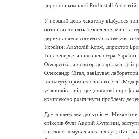
директор компанії Profinstall Арсентій
У перший день хакатону відбулося три
питаннях теплозабезпечення міст та т
директор департаменту систем життєза
України; Анатолій Корж, директор Бро
Теплоенергетичного кластера України;
Овчаренко, директор департаменту із
Олександр Сігал, завідувач лаборатор
Інституту промислової екології. Моде
учасників – від представників профіль
комплексно розглянути проблему децент
Друга панельна дискусія – "Механізми в
спікерів були Андрій Жупанин, заступ
житлово-комунальних послуг; Дмитро