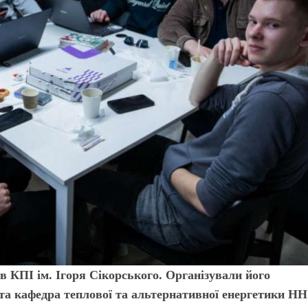
в КПІ ім. Ігоря Сікорського. Організували його
та кафедра теплової та альтернативної енергетики НН