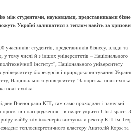
ію між студентами, науковцями, представниками бізне
можуть Україні залишатися з теплом навіть за кризови
0 учасників: студентів, представників бізнесу, влади та
д, у тому числі й з інших університетів – Національного
політехнічний інститут", Національного університету
о університету біо­ресурсів і природокористування Україн
ету, Національного університету "Запорізька політехніка
ка політехніка".
сі­дань Вченої ради КПІ, там само проходили і панельні
я проєктів і нагородження – в смарт-укритті Clust-space. 
турніру майбутніх інженерів виступили ректор КПІ ім. Іго
езидент тепло­енер­гетичного кластеру Анатолій Корж та