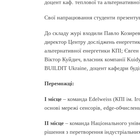
доцент каф. теплової та альтернативно
Свої напрацювання студенти презентув
До складу журі входили Павло Козирев,
директор Центру досліджень енергетик
альтернативної енергетики КПІ; Євген
Віктор Куйдич, власник компанії Kuidy
BUILDIT Ukraine, доцент кафедри буді
Переможці:
І місце
– команда Edelweiss (КПІ ім. Іг
основі мережі сенсорів, edge-обчислен
ІІ місце
– команда Національного уніве
рішення з перетворення індустріальни