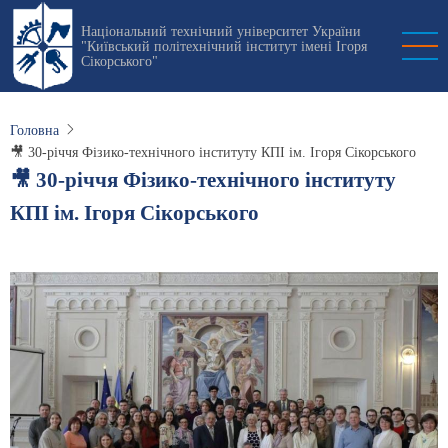
Перейти
Національний технічний університет України
до
"Київський політехнічний інститут імені Ігоря
основного
Сікорського"
вмісту
Головна
🎥 30-річчя Фізико-технічного інституту КПІ ім. Ігоря Сікорського
🎥 30-річчя Фізико-технічного інституту
КПІ ім. Ігоря Сікорського