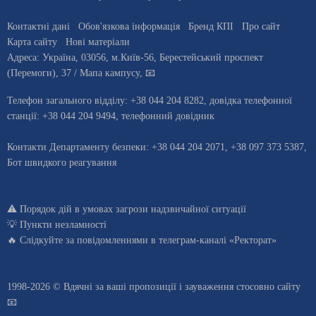
Контактні дані
Обов'язкова інформація
Бренд КПІ
Про сайт
Карта сайту
Нові матеріали
Адреса:
Україна
,
03056
, м.
Київ
-56,
Берестейський проспект
(Перемоги), 37
/ Мапа кампусу
,
📧
Телефон загального відділу:
+38 044 204 8282
, довiдка телефонної
станцiї:
+38 044 204 9494
,
телефонний довідник
Контакти Департаменту безпеки: +38 044 204 2071, +38 097 373 5387,
Бот швидкого реагування
⚠️
Порядок дій в умовах загрози надзвичайної ситуації
💡
Пункти незламності
🔥 Слідкуйте за повідомленнями в
телеграм-каналі «Ректорат»
1998-2026 © Вдячні за ваші
пропозиції і зауваження стосовно сайту
📧