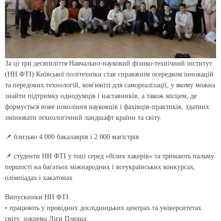
За ці три десятиліття Навчально-науковий фізико-технічний інститут
(НН ФТІ) Київської політехніки став справжнім осередком інновацій
та передових технологій, ком'юніті для самореалізації, у якому можна
знайти підтримку однодумців і наставників, а також місцем, де
формується нове покоління науковців і фахівців-практиків, здатних
змінювати технологічний ландшафт країни та світу.
📌 близько 4 000 бакалаврів і 2 000 магістрів
📌 студенти НН ФТІ у топі серед «білих хакерів» та тримають пальму
першості на багатьох міжнародних і всеукраїнських конкурсах,
олімпіадах і хакатонах
Випускники НН ФТІ:
• працюють у провідних дослідницьких центрах та університетах
світу, зокрема Ліги Плюща;