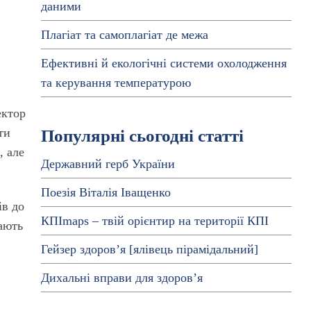
даними
Плагіат та самоплагіат де межа
Ефективні й екологічні системи охолодження
та керування температурою
ектор
ти
Популярні сьогодні статті
, але
Державний герб України
Поезія Віталія Іващенко
ів до
КПІmaps – твій орієнтир на території КПІ
ають
Гейзер здоров’я [ялівець пірамідальний]
Дихальні вправи для здоров’я