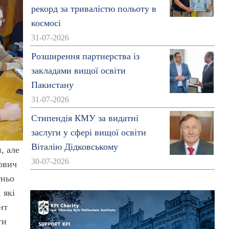
рекорд за тривалістю польоту в
космосі
31-07-2026
Розширення партнерства із
закладами вищої освіти
Пакистану
31-07-2026
Стипендія КМУ за видатні
заслуги у сфері вищої освіти
Віталію Дідковському
, але
30-07-2026
йович
тньо
 які
нт
ти