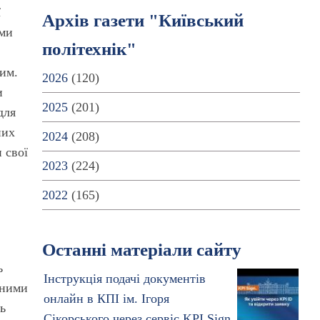
ї
Архів газети "Київський
ими
політехнік"
ним.
2026
(120)
и
2025
(201)
для
них
2024
(208)
 свої
2023
(224)
2022
(165)
Останні матеріали сайту
ь
Інструкція подачі документів
еними
онлайн в КПІ ім. Ігоря
нь
Сікорського через сервіс KPI Sign