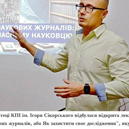
теці КПІ ім. Ігоря Сікорського відбулася відкрита лек
их журналів, або Як захистити своє дослідження", як