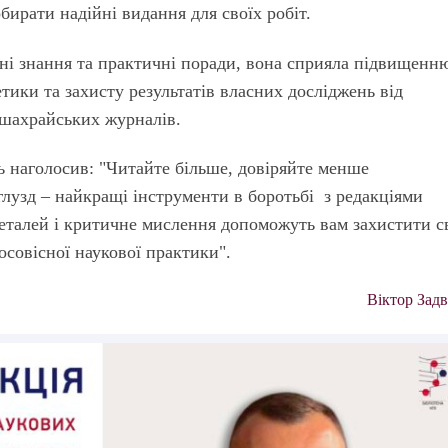
бирати надійні видання для своїх робіт.
ні знання та практичні поради, вона сприяла підвищенн
 етики та захисту результатів власних досліджень від
 шахрайських журналів.
 наголосив: "Читайте більше, довіряйте менше
глузд – найкращі інструменти в боротьбі з редакціями
еталей і критичне мислення допоможуть вам захистити с
осовісної наукової практики".
Віктор Зад