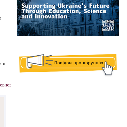
ю
вої
ворнов