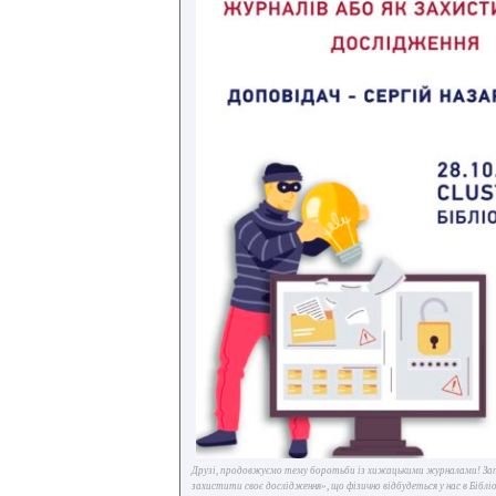
Друзі, продовжуємо тему боротьби із хижацькими журналами! Запр
захистити своє дослідження», що фізично відбудеться у нас в Бібл