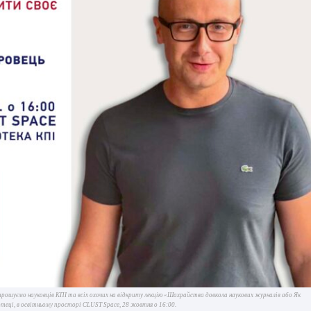
ошуємо науковців КПІ та всіх охочих на відкриту лекцію «Шахрайства довкола наукових журналів або Як
іотеці, в освітньому просторі CLUST Space, 28 жовтня о 16:00.