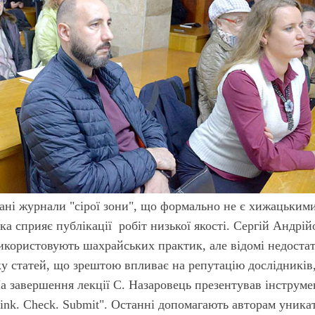
ані журнали "сірої зони", що формально не є хижацькими
ка сприяє публікації робіт низької якості. Сергій Андрі
використовують шахрайських практик, але відомі недоста
у статей, що зрештою впливає на репутацію дослідників,
На завершення лекції С. Назаровець презентував інструме
ink. Check. Submit". Останні допомагають авторам уника