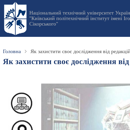
Перейти
до
Національний технічний університет Украї
"Київський політехнічний інститут імені Іг
основного
Сікорського"
вмісту
Головна
Як захистити своє дослідження від редакц
Як захистити своє дослідження ві