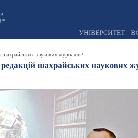
ни
оря
УНІВЕРСИТЕТ
В
ій шахрайських наукових журналів?
д редакцій шахрайських наукових ж