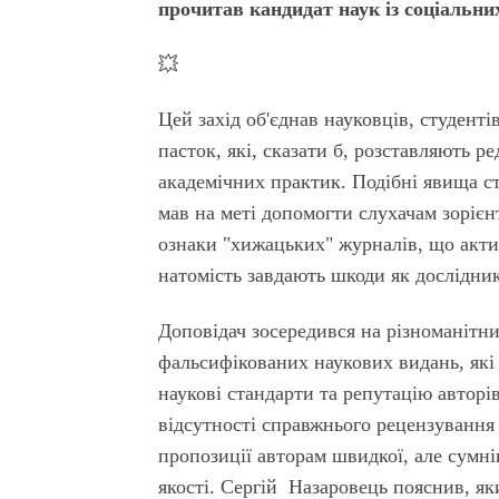
прочитав кандидат наук із соціальни
💥
Цей захід об'єднав науковців, студенті
пасток, які, сказати б, розставляють 
академічних практик. Подібні явища с
мав на меті допомогти слухачам зоріє
ознаки "хижацьких" журналів, що акти
натомість завдають шкоди як дослідника
Доповідач зосередився на різноманітн
фальсифікованих наукових видань, які
наукові стандарти та репутацію авторі
відсутності справжнього рецензування 
пропозиції авторам швидкої, але сумні
якості. Сергій Назаровець пояснив, я