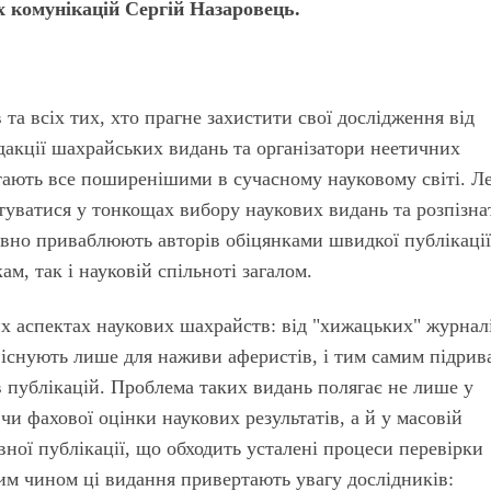
х комунікацій Сергій Назаровець.
в та всіх тих, хто прагне захистити свої дослідження від
редакції шахрайських видань та організатори неетичних
тають все поширенішими в сучасному науковому світі. Л
нтуватися у тонкощах вибору наукових видань та розпізна
вно приваблюють авторів обіцянками швидкої публікації
м, так і науковій спільноті загалом.
их аспектах наукових шахрайств: від "хижацьких" журнал
 існують лише для наживи аферистів, і тим самим підрив
в публікацій. Проблема таких видань полягає не лише у
чи фахової оцінки наукових результатів, а й у масовій
вної публікації, що обходить усталені процеси перевірки
ким чином ці видання привертають увагу дослідників: