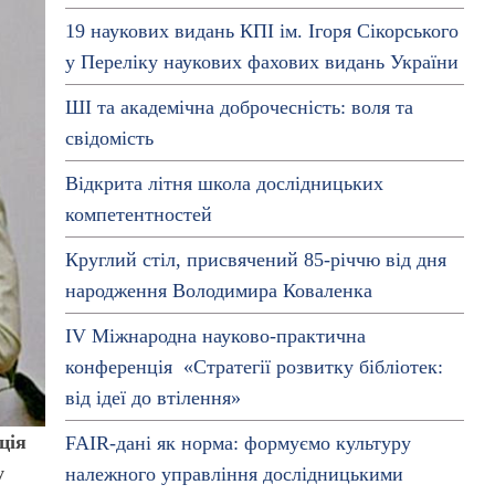
19 наукових видань КПІ ім. Ігоря Сікорського
у Переліку наукових фахових видань України
ШІ та академічна доброчесність: воля та
свідомість
Відкрита літня школа дослідницьких
компетентностей
Круглий стіл, присвячений 85-річчю від дня
народження Володимира Коваленка
ІV Міжнародна науково-практична
конференція «Стратегії розвитку бібліотек:
від ідеї до втілення»
ція
FAIR-дані як норма: формуємо культуру
у
належного управління дослідницькими