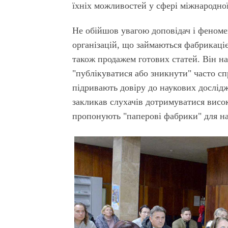
їхніх можливостей у сфері міжнародної
Не обійшов увагою доповідач і феномен
організацій, що займаються фабрикаці
також продажем готових статей. Він на
"публікуватися або зникнути" часто с
підривають довіру до наукових дослідж
закликав слухачів дотримуватися висок
пропонують "паперові фабрики" для нач