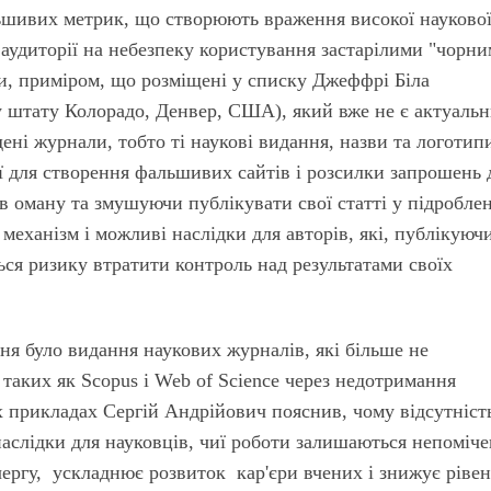
ьшивих метрик, що створюють враження високої науково
 аудиторії на небезпеку користування застарілими "чорн
и, приміром, що розміщені у списку Джеффрі Біла
у штату Колорадо, Денвер, США), який вже не є актуаль
ні журнали, тобто ті наукові видання, назви та логотип
 для створення фальшивих сайтів і розсилки запрошень 
 в оману та змушуючи публікувати свої статті у підробле
механізм і можливі наслідки для авторів, які, публікуючи
ься ризику втратити контроль над результатами своїх
я було видання наукових журналів, які більше не
 таких як Scopus і Web of Science через недотримання
х прикладах Сергій Андрійович пояснив, чому відсутніст
 наслідки для науковців, чиї роботи залишаються непоміч
ергу, ускладнює розвиток кар'єри вчених і знижує ріве