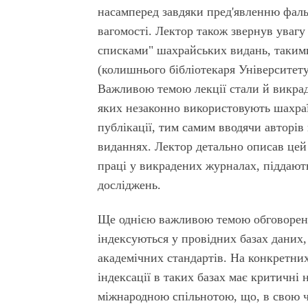
насамперед завдяки пред'явленню фал
вагомості. Лектор також звернув увагу
списками" шахрайських видань, таким
(колишнього бібліотекаря Університет
Важливою темою лекції стали й викраде
яких незаконно використовують шахраї
публікації, тим самим вводячи авторів
виданнях. Лектор детально описав цей 
праці у викрадених журналах, піддают
досліджень.
Ще однією важливою темою обговоренн
індексуються у провідних базах даних,
академічних стандартів. На конкретни
індексації в таких базах має критичні
міжнародною спільнотою, що, в свою ч