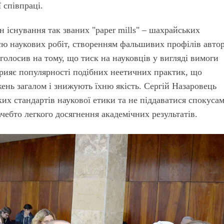
 співпраці.
 існування так званих "paper mills" – шахрайських
єю наукових робіт, створенням фальшивих профілів автор
голосив на тому, що тиск на науковців у вигляді вимоги
прияє популярності подібних неетичних практик, що
ень загалом і знижують їхню якість. Сергій Назаровець
их стандартів наукової етики та не піддаватися спокусам
ебто легкого досягнення академічних результатів.