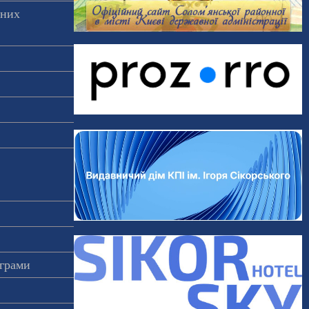
аних
ограми