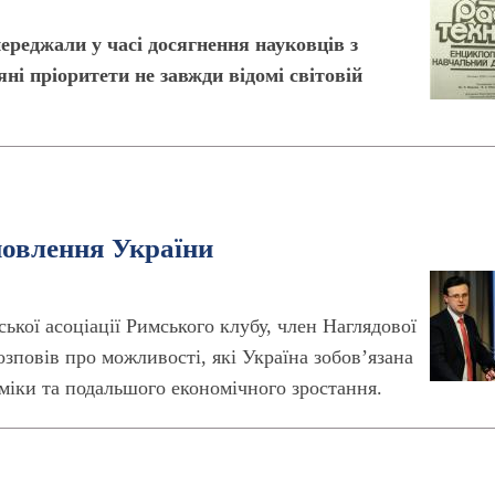
реджали у часі досягнення науковців з
ні пріоритети не завжди відомі світовій
новлення України
кої асоціації Римського клубу, член Наглядової
повів про можливості, які Україна зобовʼязана
міки та подальшого економічного зростання.