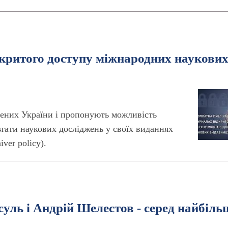
дкритого доступу міжнародних наукови
ених України і пропонують можливість
ьтати наукових досліджень у своїх виданнях
ver policy).
уль і Андрій Шелестов - серед найбіль