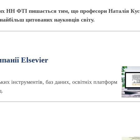
них НН ФТІ пишається тим, що професори Наталія Кус
 найбільш цитованих науковців світу.
панії Elsevier
ьких інструментів, баз даних, освітніх платформ
д.