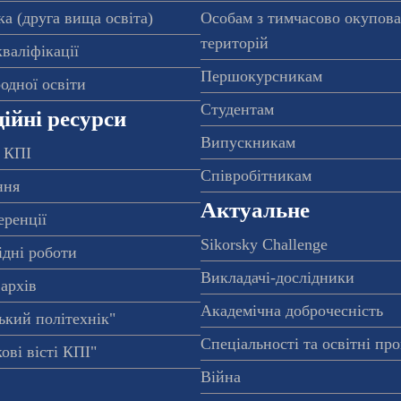
а (друга вища освіта)
Особам з тимчасово окупов
територій
валіфікації
Першокурсникам
одної освіти
Студентам
ійні ресурси
Випускникам
 КПІ
Співробітникам
ння
Актуальне
еренції
Sikorsky Challenge
ідні роботи
Викладачі-дослідники
архів
Академічна доброчесність
ький політехнік"
Спеціальності та освітні пр
ові вісті КПІ"
Війна