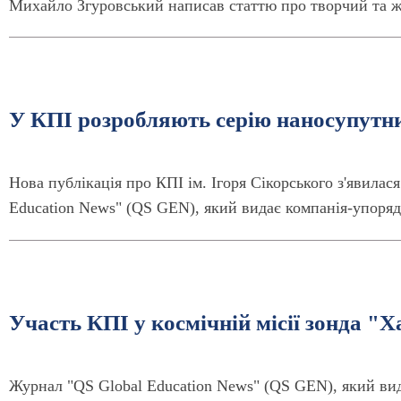
Михайло Згуровський написав статтю про творчий та ж
У КПІ розробляють серію наносупутни
Нова публікація про КПІ ім. Ігоря Сікорського з'явилас
Education News" (QS GEN), який видає компанія-упоряд
Участь КПІ у космічній місії зонда "Х
Журнал "QS Global Education News" (QS GEN), який вид