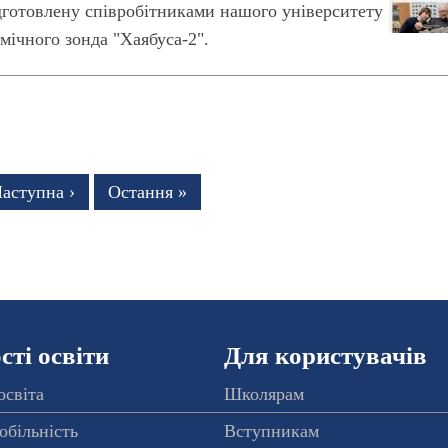
дготовлену співробітниками нашого університету
смічного зонда "Хаябуса-2".
нка
аступна
аступна ›
Остання
Остання »
торінка
сторінка
ті освіти
Для користувачів
освіта
Школярам
обільність
Вступникам