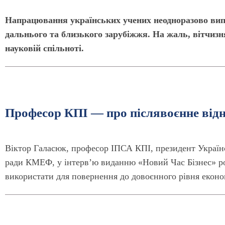
Напрацювання українських учених неодноразово випе
дальнього та близького зарубіжжя. На жаль, вітчизня
науковій спільноті.
Професор КПІ — про післявоєнне від
Віктор Галасюк, професор ІПСА КПІ, президент Українсь
ради КМЕФ, у інтервʼю виданню «Новий Час Бізнес» роз
використати для повернення до довоєнного рівня еконо