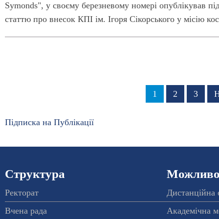
Symonds", у своєму березневому номері опублікував пі
статтю про внесок КПІ ім. Ігоря Сікорського у місію ко
Розбивка
Сторінка
1
Сторінка
2
Сторі
3
Н
Н
на
с
сторінки
Підписка на Публікації
Структура
Можливос
Ректорат
Дистанційна 
Вчена рада
Академічна м