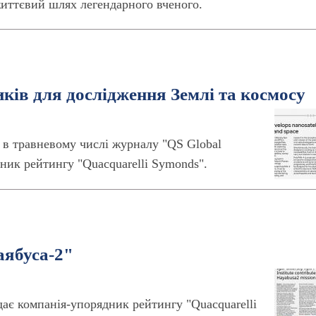
иттєвий шлях легендарного вченого.
ків для дослідження Землі та космосу
я в травневому числі журналу "QS Global
ник рейтингу "Quacquarelli Symonds".
аябуса-2"
ає компанія-упорядник рейтингу "Quacquarelli