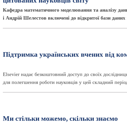
цитованих науковців світу
Кафедра математичного моделювання та аналізу да
і Андрій Шелестов включені до відкритої бази даних
Підтримка українських вчених від ком
Elsevier надає безкоштовний доступ до своїх дослідниц
для полегшення роботи науковців у цей складний періо
Ми стільки можемо, скільки знаємо