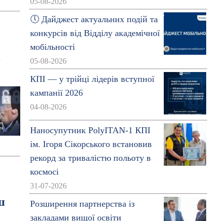
05-08-2026
🕔 Дайджест актуальних подій та
конкурсів від Відділу академічної
мобільності
х
05-08-2026
КПІ — у трійці лідерів вступної
кампанії 2026
04-08-2026
Наносупутник PolyITAN-1 КПІ
ім. Ігоря Сікорського встановив
рекорд за тривалістю польоту в
космосі
31-07-2026
ш
Розширення партнерства із
закладами вищої освіти