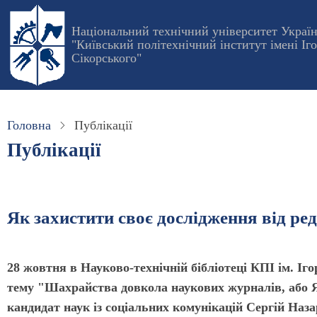
Перейти
до
Національний технічний університет Украї
"Київський політехнічний інститут імені Іг
основного
Сікорського"
вмісту
Головна
Публікації
Публікації
Як захистити своє дослідження від р
28 жовтня в Науково-технічній бібліотеці КПІ ім. Іг
тему "Шахрайства довкола наукових журналів, або Я
кандидат наук із соціальних комунікацій Сергій Наза