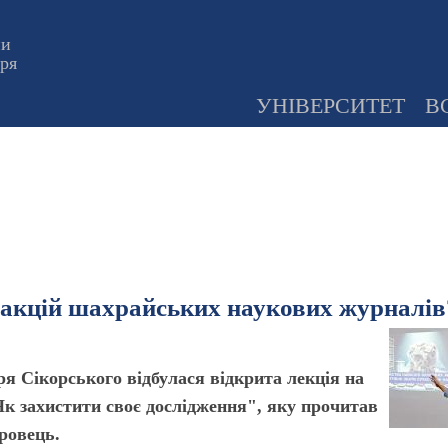
ни
оря
УНІВЕРСИТЕТ
В
едакцій шахрайських наукових журналів
оря Сікорського відбулася відкрита лекція на
к захистити своє дослідження", яку прочитав
ровець.