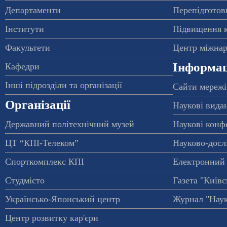
Департаменти
Перепідготовк
Інститути
Підвищення к
Факультети
Центр міжнар
Інформац
Кафедри
Інші підрозділи та організації
Сайти мережі
Організації
Наукові вида
Державний політехнічний музей
Наукові конф
ЦТ “КПІ-Телеком”
Науково-досл
Спорткомплекс КПІ
Електронний 
Студмісто
Газета "Київс
Українсько-Японський центр
Журнал "Наук
Центр розвитку кар'єри