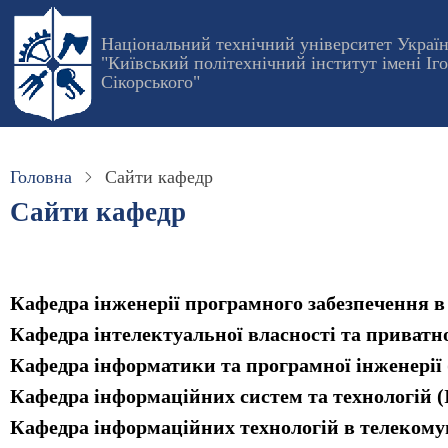
Перейти
до
Національний технічний університет Украї
"Київський політехнічний інститут імені Іг
основного
Сікорського"
вмісту
Головна
Сайти кафедр
Сайти кафедр
Кафедра інженерії програмного забезпечення в
Кафедра інтелектуальної власності та приват
Кафедра інформатики та програмної інженерії 
Кафедра інформаційних систем та технологій 
Кафедра інформаційних технологій в телекомун