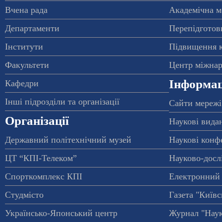
Вчена рада
Академічна м
Департаменти
Перепідготовк
Інститути
Підвищення к
Факультети
Центр міжнар
Інформац
Кафедри
Інші підрозділи та організації
Сайти мережі
Організації
Наукові вида
Державний політехнічний музей
Наукові конф
ЦТ “КПІ-Телеком”
Науково-досл
Спорткомплекс КПІ
Електронний 
Студмісто
Газета "Київс
Українсько-Японський центр
Журнал "Наук