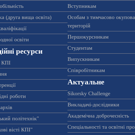
обільність
Вступникам
а (друга вища освіта)
Особам з тимчасово окупов
територій
валіфікації
Першокурсникам
одної освіти
Студентам
ійні ресурси
Випускникам
 КПІ
Співробітникам
ння
Актуальне
еренції
Sikorsky Challenge
ідні роботи
Викладачі-дослідники
архів
Академічна доброчесність
ький політехнік"
Спеціальності та освітні пр
ові вісті КПІ"