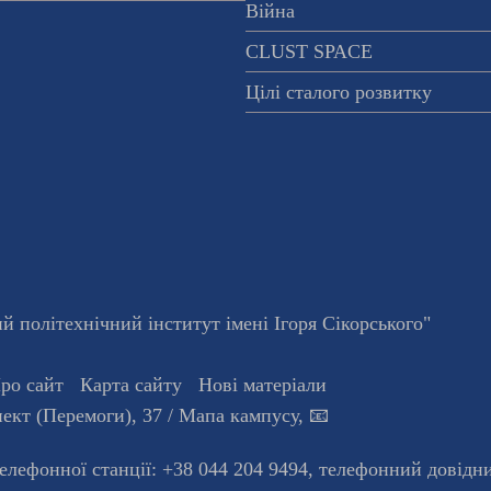
Війна
CLUST SPACE
Цілі сталого розвитку
 політехнічний інститут імені Ігоря Сікорського"
ро сайт
Карта сайту
Нові матеріали
ект (Перемоги), 37
/ Мапа кампусу
,
📧
телефонної станцiї:
+38 044 204 9494
,
телефонний довідн