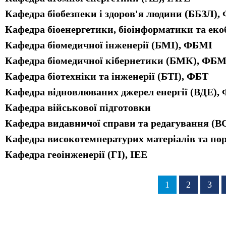
Кафедра біобезпеки і здоров'я людини (ББЗЛ)
Кафедра біоенергетики, біоінформатики та еко
Кафедра біомедичної інженерії (БМІ), ФБМІ
Кафедра біомедичної кібернетики (БМК), ФБМ
Кафедра біотехніки та інженерії (БТІ), ФБТ
Кафедра відновлюваних джерел енергії (ВДЕ),
Кафедра військової підготовки
Кафедра видавничої справи та редагування (В
Кафедра високотемпературих матеріалів та по
Кафедра геоінженерії (ГІ), ІЕЕ
Розбивка
Сторінка
1
Сторінка
2
Стор
3
на
сторінки