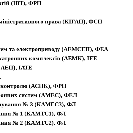
гій (ІВТ), ФРП
дміністративного права (КІГАП), ФСП
стем та електроприводу (АЕМСЕП), ФЕА
ехатронних комплексів (АЕМК), ІЕЕ
(АЕП), ІАТЕ
А
о контролю (АСНК), ФРП
ронних систем (АМЕС), ФЕЛ
ямування № 3 (КАМГС3), ФЛ
вання № 1 (КАМТС1), ФЛ
вання № 2 (КАМТС2), ФЛ