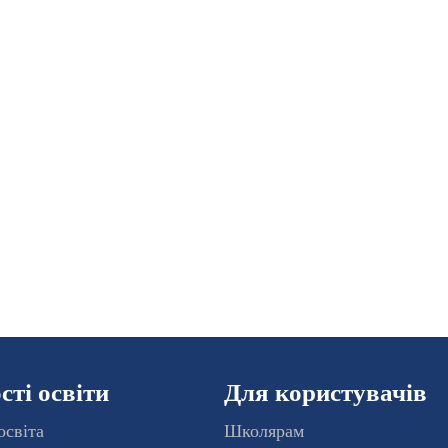
ті освіти
Для користувачів
освіта
Школярам