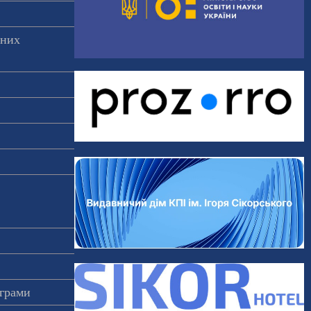
аних
ограми