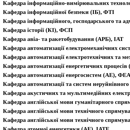
Кафедра інформаційно-вимірювальних техноло
Кафедра інформаційної безпеки (ІБ), ФТІ
Кафедра інформаційного, господарського та а
Кафедра історії (КІ), ФСП
Кафедра авіа- та ракетобудування (АРБ), ІАТ
Кафедра автоматизації електромеханічних си
Кафедра автоматизації електротехнічних та м
Кафедра автоматизації енергетичних процесів 
Кафедра автоматизації енергосистем (АЕ), ФЕ
Кафедра автоматизації та систем неруйнівног
Кафедра акустичних та мультимедійних елект
Кафедра англійської мови гуманітарного спр
Кафедра англійської мови технічного спряму
Кафедра англійської мови технічного спряму
Кафедра атомної енергетики (АЕ), ІАТЕ