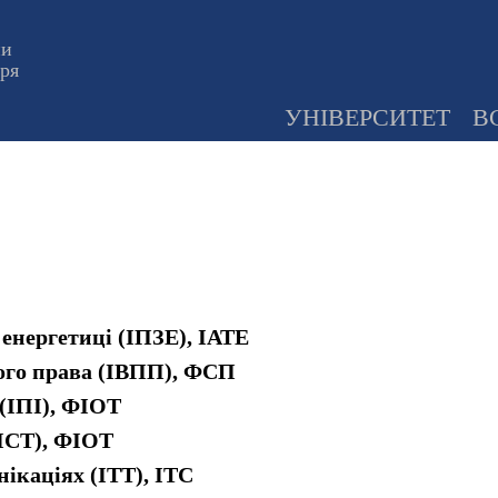
ни
оря
УНІВЕРСИТЕТ
В
 енергетиці (ІПЗЕ), ІАТЕ
ного права (ІВПП), ФСП
(ІПІ), ФІОТ
(ІСТ), ФІОТ
ікаціях (ІТТ), ІТС