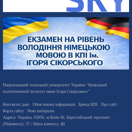
Національний технічний університет України "Київський
політехнічний інститут імені Ігоря Сікорського"
Контактні дані
Обов'язкова інформація
Бренд КПІ
Про сайт
Карта сайту
Нові матеріали
Адреса:
Україна
,
03056
, м.
Київ
-56,
Берестейський проспект
(Перемоги), 37
/ Мапа кампусу
,
📧