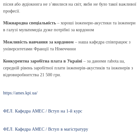
пісня або аудіокнига не з’явилися на світ, якби не було такої важливої
професії.
Міжнародна спеціальність
– хороші інженери-акустики та інженери
в галузі мультимедіа дуже потрібні за кордоном
Можливість навчання за кордоном
– наша кафедра співпрацює з
університетами Франції та Німеччини
Конкурентна заробітна плата в Україні
– за даними rabota.ua,
середній рівень заробітної плати інженерів-акустиків та інженерів з
відеовиробнитства 21 500 грн.
https://ames.kpi.ua/
ФЕЛ. Кафедра АМЕС / Вступ на 1-й курс
ФЕЛ. Кафедра АМЕС / Вступ в магістратуру