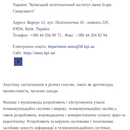
України "Київський політехнічний інститут імені Ігоря
Сікорського"
Адреса:
Корпус 12
,
вул. Політехнічна 16
, кімната 229,
03056
,
Київ, Україна
Телефон:
+380 44 204 90 72
, Факс:
+380 44 204 82 94
Електронна пошта:
department-ames@lll.kpi.ua
Сайт:
https://ames.kpi.ua/
Акустику застосовують в різних галузях, таких як архітектура,
промисловість, музичні заходи.
Фахівці з мультимедіа розробляють і обслуговують учасні
телекомунікаційні системи і мережі, телекомунікаційні засоби,а
також розробляють, впроваджують і використовують сучасну аудіо-та
відеотехніку. Розробляють та керують системами і технічними
засобами захисту інформації в телекомунікаційних системах;