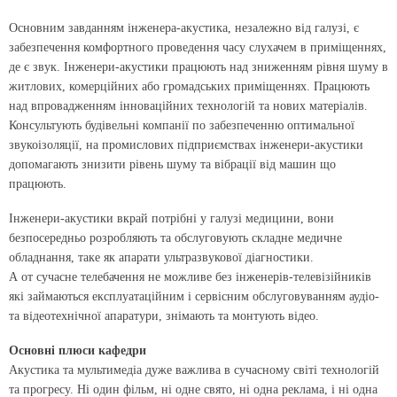
Основним завданням інженера-акустика, незалежно від галузі, є
забезпечення комфортного проведення часу слухачем в приміщеннях,
де є звук. Інженери-акустики працюють над зниженням рівня шуму в
житлових, комерційних або громадських приміщеннях. Працюють
над впровадженням інноваційних технологій та нових матеріалів.
Консультують будівельні компанії по забезпеченню оптимальної
звукоізоляції, на промислових підприємствах інженери-акустики
допомагають знизити рівень шуму та вібрації від машин що
працюють.
Інженери-акустики вкрай потрібні у галузі медицини, вони
безпосередньо розробляють та обслуговують складне медичне
обладнання, таке як апарати ультразвукової діагностики.
А от сучасне телебачення не можливе без інженерів-телевізійників
які займаються експлуатаційним і сервісним обслуговуванням аудіо-
та відеотехнічної апаратури, знімають та монтують відео.
Основні плюси кафедри
Акустика та мультимедіа дуже важлива в сучасному світі технологій
та прогресу. Ні один фільм, ні одне свято, ні одна реклама, і ні одна