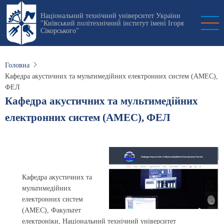
Перейти
Національний технічний університет України
до
"Київський політехнічний інститут імені Ігоря
основного
Сікорського"
вмісту
Головна
Кафедра акустичних та мультимедійних електронних систем (АМЕС),
ФЕЛ
Кафедра акустичних та мультимедійних
електронних систем (АМЕС), ФЕЛ
Кафедра акустичних та
мультимедійних
електронних систем
(АМЕС), Факультет
електроніки, Національний технічний університет