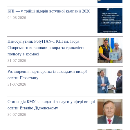
КПІ — у трійці лідерів вступної кампанії 2026
04-08-2026
Наносупутник PolyITAN-1 КПІ ім. Ігоря
Сікорського встановив рекорд за тривалістю
польоту в космосі
31-07-2026
Розширення партнерства із закладами вищої
освіти Пакистану
31-07-2026
Стипендія КМУ за видатні заслуги у сфері вищої
освіти Віталію Дідковському
30-07-2026