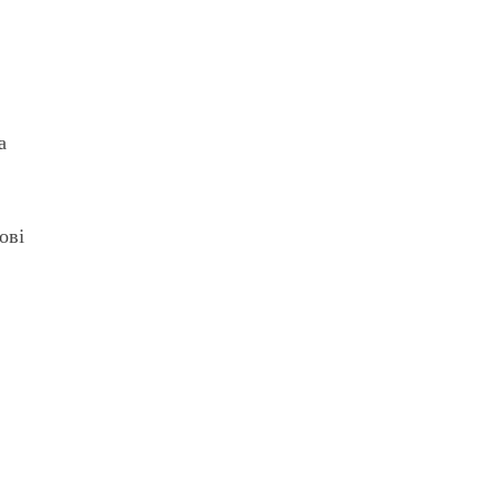
а
ові