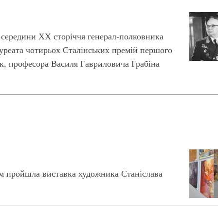
я середини ХХ сторіччя генерал-полковника
лауреата чотирьох Сталінських премій першого
аук, професора Василя Гавриловича Грабіна
ом пройшла виставка художника Станіслава