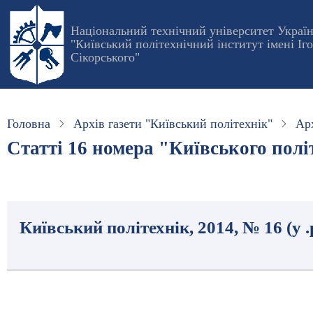
Перейти
до
Національний технічний університет Украї
"Київський політехнічний інститут імені Іг
основного
Сікорського"
вмісту
Головна
Архів газети "Київський політехнік"
Арх
Статті 16 номера "Київського політ
Київський політехнік, 2014, № 16 (у 