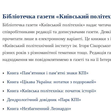
Бібліотечка газети «Київський політех
Бібліотечка газети «Київський політехнік» надає читач
співробітниками редакції та дописувачами газети. Деяк
прочитати лише в електронному варіанті. Це книжки з і
«Київський політехнічний інститут ім. Ігоря Сікорськог
різних років з різноманітної тематики тощо. Редакція г
надходження ми повідомлятимемо в газеті та на її Інтер
Книга «Пам’ятники і пам’ятні знаки КПІ»
Книга «Цікава Україна: нотатки з подорожей»
Книга «Київська політехніка: початок історії»
Дендрологічний довідник «Парк КПІ»
Книга «Незбагненний Леонардо»