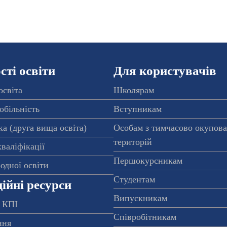
ті освіти
Для користувачів
освіта
Школярам
обільність
Вступникам
а (друга вища освіта)
Особам з тимчасово окупов
територій
валіфікації
Першокурсникам
одної освіти
Студентам
ійні ресурси
Випускникам
 КПІ
Співробітникам
ння