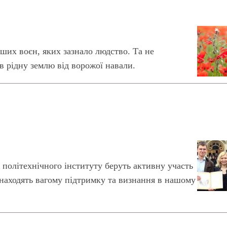
іших воєн, яких зазнало людство. Та не
в рідну землю від ворожої навали.
 політехнічного інституту беруть активну участь
 знаходять вагому підтримку та визнання в нашому