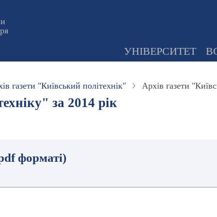
ни
оря
УНІВЕРСИТЕТ
В
ів газети "Київський політехнік"
Архів газети "Київс
ехніку" за 2014 рік
.pdf форматі)