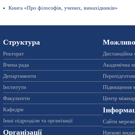
Книга «Про філософів, учених, винахідників»
Структура
Можливос
Ректорат
Дистанційна 
Вчена рада
Академічна м
Департаменти
Перепідготовк
Інститути
Підвищення к
Факультети
Центр міжнар
Інформац
Кафедри
Інші підрозділи та організації
Сайти мережі
Організації
Наукові вида