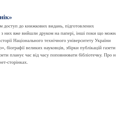
нік»
ам доступ до книжкових видань, підготовлених
і з них вже вийшли друком на папері, інші поки що можн
сторії Національного технічного університету України
о», біографії великих науковців, збірки публікацій газети
азети планує час від часу поповнювати бібліотечку. Про н
нет-сторінках.