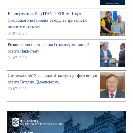
Наносупутник PolyITAN-1 КПІ ім. Ігоря
Сікорського встановив рекорд за тривалістю
польоту в космосі
31-07-2026
Розширення партнерства із закладами вищої
освіти Пакистану
31-07-2026
Стипендія КМУ за видатні заслуги у сфері вищої
освіти Віталію Дідковському
30-07-2026