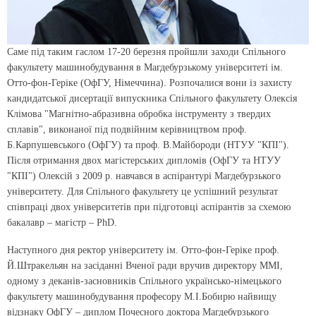
Саме під таким гаслом 17-20 березня пройшли заходи Спільного
факультету машинобудування в Магдебурзькому університеті ім.
Отто-фон-Геріке (ОфГУ, Німеччина). Розпочалися вони із захисту
кандидатської дисертації випускника Спільного факультету Олексія
Клімова "Магнітно-абразивна обробка інструменту з твердих
сплавів", виконаної під подвійним керівництвом проф.
Б.Карпушевського (ОфГУ) та проф. В.Майбороди (НТУУ "КПІ").
Після отримання двох магістерських дипломів (ОфГУ та НТУУ
"КПІ") Олексій з 2009 р. навчався в аспірантурі Магдебурзького
університету. Для Спільного факультету це успішний результат
співпраці двох університетів при підготовці аспірантів за схемою
бакалавр – магістр – PhD.
Наступного дня ректор університету ім. Отто-фон-Геріке проф.
Й.Штракельян на засіданні Вченої ради вручив директору ММІ,
одному з деканів-засновників Спільного українсько-німецького
факультету машинобудування професору М.І.Бобирю найвищу
відзнаку ОфГУ – диплом Почесного доктора Магдебурзького