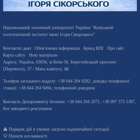
Національний технічний університет України "Київський
політехнічний інститут імені Ігоря Сікорського"
Контактні дані
Обов'язкова інформація
Бренд КПІ
Про сайт
Карта сайту
Нові матеріали
Адреса:
Україна
,
03056
, м.
Київ
-56,
Берестейський проспект
(Перемоги), 37
/ Мапа кампусу
,
📧
Телефон загального відділу:
+38 044 204 8282
, довiдка телефонної
станцiї:
+38 044 204 9494
,
телефонний довідник
Контакти Департаменту безпеки: +38 044 204 2071, +38 097 373 5387,
Бот швидкого реагування
⚠️
Порядок дій в умовах загрози надзвичайної ситуації
💡
Пункти незламності