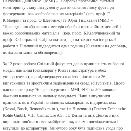
Святослав Даниленко (ММІ) – "Розробка програмної системи
моніторингу стану інструменту для виявлення зносу фрез при
фрезеруванні важкооброблюваних матеріалів" (кер. проф. Г.-
К.Мьорінг та проф. О.Шевченко) та Юрій Тишкевич (ММІ) –
"Дослідження абразивних методів обробки прецизійних деталей із
важко оброблюваних матеріалів" (кер. проф. Б.Карпушевський та
проф. Ю.Петраков). Слід зазначити, що на захист магістерської
роботи в Німеччині відводиться одна година (20 хвилин на доповідь,
потім запитання та обговорення).
За 12 років роботи Спільний факультет довів правильність вибраної
моделі навчання (бакалаврат у Києві і магістратура в обох
університетах), що підтверджується якістю підготовки 26
випускників та зростаючим зацікавленням серед абітурієнтів. Цього
навчального року 76 першокурсників ММІ, ІФФ та ЗФ виявили
бажання навчатися на нашому факультеті. Наші випускники
працюють як в Україні на відомих міжнародних підприємствах
(Kostal, Bosch, Remondis та ін.), так і в Німеччині (Deutzer Technische
Kohle GmbH, VHF Camfacture AG, TU Berlin та ін.). Десять з них
вирішили пов'язати своє майбутнє з науковими дослідженнями і
вступили до аспірантури. Минулого року була підписана угода про