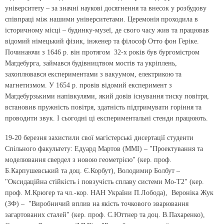
університету – за значні наукові досягнення та внесок у розбудову
співпраці між нашими університетами. Церемонія проходила в
історичному місці – будинку-музеї, де свого часу жив та працював
відомий німецький фізик, інженер та філософ Отто фон Геріке.
Починаючи з 1646 р. він протягом 32-х років був бургомістром
Магдебурга, займався будівництвом мостів та укріплень,
захоплювався експериментами з вакуумом, електрикою та
магнетизмом. У 1654 р. провів відомий експеримент з
Магдебурзькими напівкулями, який довів існування тиску повітря,
встановив пружність повітря, здатність підтримувати горіння та
проводити звук. І сьогодні ці експериментальні стенди працюють.
19-20 березня захистили свої магістерські дисертації студенти
Спільного факультету: Едуард Мартов (ММІ) – "Проектування та
моделювання свердел з новою геометрією" (кер. проф.
Б.Карпушевський та доц. Є.Корбут), Володимир Болбут –
"Оксидаційна стійкість і повзучість сплаву системи Мо-Т2" (кер.
проф. М.Крюгер та чл.-кор. НАН України П.Лобода), Вероніка Жук
(ЗФ) – "Виробничий вплив на якість точкового зварювання
загартованих сталей" (кер. проф. С.Юттнер та доц. В.Пахаренко),