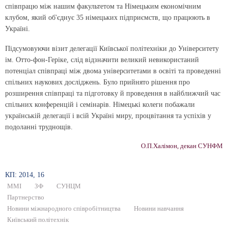
співпрацю між нашим факультетом та Німецьким економічним
клубом, який об'єднує 35 німецьких підприємств, що працюють в
Україні.
Підсумовуючи візит делегації Київської політехніки до Університету
ім. Отто-фон-Геріке, слід відзначити великий невикористаний
потенціал співпраці між двома університетами в освіті та проведенні
спільних наукових досліджень. Було прийнято рішення про
розширення співпраці та підготовку й проведення в найближчий час
спільних конференцій і семінарів. Німецькі колеги побажали
українській делегації і всій Україні миру, процвітання та успіхів у
подоланні труднощів.
О.П.Халімон, декан СУНФМ
КП: 2014, 16
ММІ
ЗФ
СУНЦМ
Партнерство
Новини міжнародного співробітництва
Новини навчання
Київський політехнік