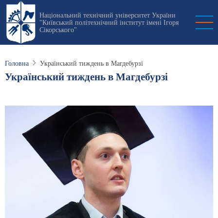
Перейти
Національний технічний університет України
до
"Київський політехнічний інститут імені Ігоря
основного
Сікорського"
вмісту
Головна
Український тиждень в Магдебурзі
Український тиждень в Магдебурзі