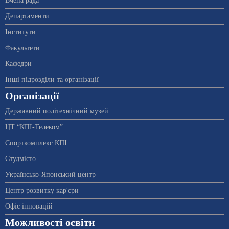
Вчена рада
Департаменти
Інститути
Факультети
Кафедри
Інші підрозділи та організації
Організації
Державний політехнічний музей
ЦТ “КПІ-Телеком”
Спорткомплекс КПІ
Студмісто
Українсько-Японський центр
Центр розвитку кар'єри
Офіс інновацій
Можливості освіти