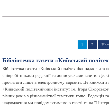
Розбивка
Сторінка
1
Сторінка
2
Нас
Нас
на
сто
сторінки
Бібліотечка газети «Київський політех
Бібліотечка газети «Київський політехнік» надає читач
співробітниками редакції та дописувачами газети. Деяк
прочитати лише в електронному варіанті. Це книжки з і
«Київський політехнічний інститут ім. Ігоря Сікорськог
різних років з різноманітної тематики тощо. Редакція г
надходження ми повідомлятимемо в газеті та на її Інтер