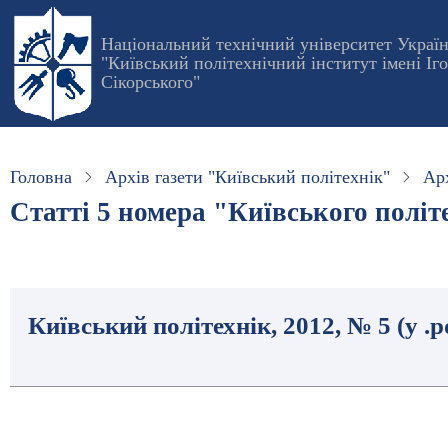
Перейти
до
Національний технічний університет Украї
"Київський політехнічний інститут імені Іг
основного
Сікорського"
вмісту
Головна
Архів газети "Київський політехнік"
Арх
Статті 5 номера "Київського політе
Київський політехнік, 2012, № 5 (у .p