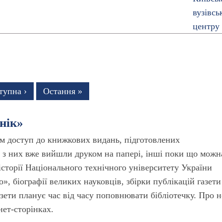
тупна
тупна ›
Остання
Остання »
рінка
сторінка
нік»
ам доступ до книжкових видань, підготовлених
і з них вже вийшли друком на папері, інші поки що можн
сторії Національного технічного університету України
о», біографії великих науковців, збірки публікацій газети
азети планує час від часу поповнювати бібліотечку. Про н
нет-сторінках.