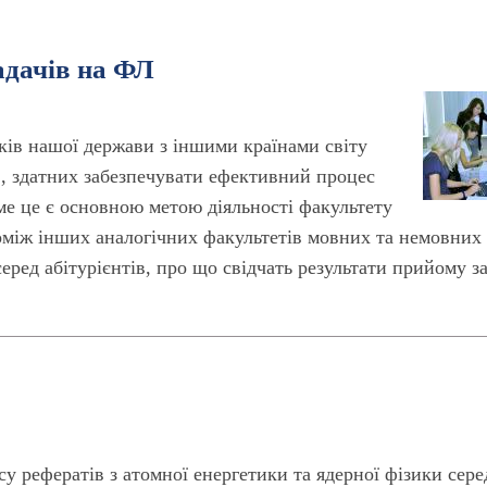
адачів на ФЛ
ків нашої держави з іншими країнами світу
в, здатних забезпечувати ефективний процес
аме це є основною метою діяльності факультету
поміж інших аналогічних факультетів мовних та немовни
ред абітурієнтів, про що свідчать результати прийому з
у рефератів з атомної енергетики та ядерної фізики сере