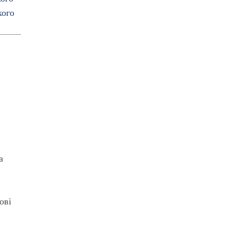
а
ові