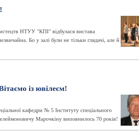
!
мистецтв НТУУ "КПІ" відбулася вистава
звичайна. Бо у залі були не тільки глядачі, але й
ітаємо із ювілеєм!
еціальної кафедри № 5 Інституту спеціального
телеймоновичу Марочкіну виповнилось 70 років!