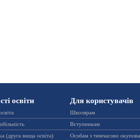
ті освіти
Для користувачів
освіта
Школярам
обільність
Вступникам
а (друга вища освіта)
Особам з тимчасово окупов