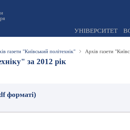
ни
оря
УНІВЕРСИТЕТ
В
ів газети "Київський політехнік"
Архів газети "Київс
хніку" за 2012 рік
df форматі)