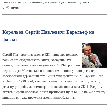
роковини великого вченого, зокрема, відвіданням музеїв у
м.Житомирі.
Корольов Сергій Павлович: Барельєф на
фасаді
Сергій Павлович навчався в КПІ лише два перших
роки свого студентського життя, здобувши тут
базову, фундаментальну підготовку. У 1926 році він
перевівся до Московського вищого технічного училища (тепер –
Московський державний технічний університет ім. М.Баумана), яке
закінчив у 1929 році, взявши за тему дипломного проекту власну
реальну розробку легкомоторного двомісного літака СК-4. Над цим
літаком Сергій Корольов почав працювати ще в КПІ, а на час захисту
диплома він уже проходив льотні випробування.