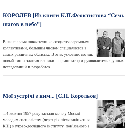
КОРОЛЕВ [Из книги К.П.Феоктистова “Семь
шагов в небо”]
В наше время новая техника создается огромными
коллективами, большим числом специалистов в
самых различных областях. В этих условиях возник
новый тип создателя техники – организатор и руководитель крупных
исследований и разработок.
Мої зустрічі з ним... [С.П. Корольов]
...4 жовтня 1957 року застало мене у Москві
молодим спеціалістом (через рік після закінчення
КПІ) науково-дослідного інституту, пов’язаного з