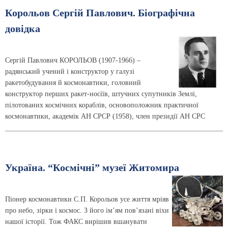
Корольов Сергiй Павлович. Біографічна
довідка
Сергій Павлович КОРОЛЬОВ (1907-1966) –
радянський учений і конструктор у галузі
ракетобудування й космонавтики, головний
конструктор перших ракет-носіїв, штучних супутників Землі,
пілотованих космічних кораблів, основоположник практичної
космонавтики, академік АН СРСР (1958), член президії АН СРС
Україна. “Космічні” музеї Житомира
Піонер космонавтики С.П. Корольов усе життя мріяв
про небо, зірки і космос. З його ім’ям пов’язані віхи
нашої історії. Тож ФАКС вирішив вшанувати