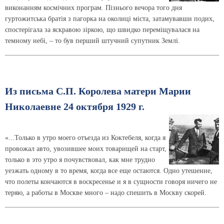
виконанням космічних програм. Пізнього вечора того дня
гуртожитська братія з пагорка на околиці міста, затамувавши подих,
спостерігала за яскравою зіркою, що швидко переміщувалася на
темному небі, – то був перший штучний супутник Землі.
Из письма С.П. Королева матери Марии
Николаевне 24 октября 1929 г.
«...Только в утро моего отъезда из Коктебеля, когда я
провожал авто, увозившее моих товарищей на старт,
только в это утро я почувствовал, как мне трудно
уезжать одному в то время, когда все еще остаются. Одно утешение,
что полеты кончаются в воскресенье и я в сущности говоря ничего не
теряю, а работы в Москве много – надо спешить в Москву скорей.