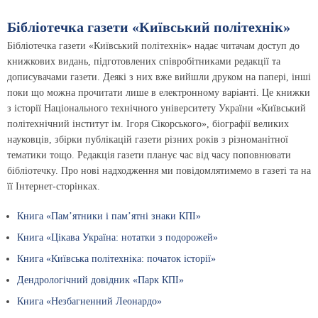
Бібліотечка газети «Київський політехнік»
Бібліотечка газети «Київський політехнік» надає читачам доступ до
книжкових видань, підготовлених співробітниками редакції та
дописувачами газети. Деякі з них вже вийшли друком на папері, інші
поки що можна прочитати лише в електронному варіанті. Це книжки
з історії Національного технічного університету України «Київський
політехнічний інститут ім. Ігоря Сікорського», біографії великих
науковців, збірки публікацій газети різних років з різноманітної
тематики тощо. Редакція газети планує час від часу поповнювати
бібліотечку. Про нові надходження ми повідомлятимемо в газеті та на
її Інтернет-сторінках.
Книга «Пам’ятники і пам’ятні знаки КПІ»
Книга «Цікава Україна: нотатки з подорожей»
Книга «Київська політехніка: початок історії»
Дендрологічний довідник «Парк КПІ»
Книга «Незбагненний Леонардо»