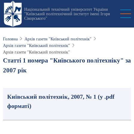
Перейти
Національний технічний університет України
до
"Київський політехнічний інститут імені Ігоря
основного
Сікорського"
вмісту
Головна
Архів газети "Київський політехнік"
Архів газети "Київський політехнік"
Архів газети "Київський політехнік"
Статті 1 номера "Київського політехніку" за
2007 рік
Київський політехнік, 2007, № 1 (у .pdf
форматі)