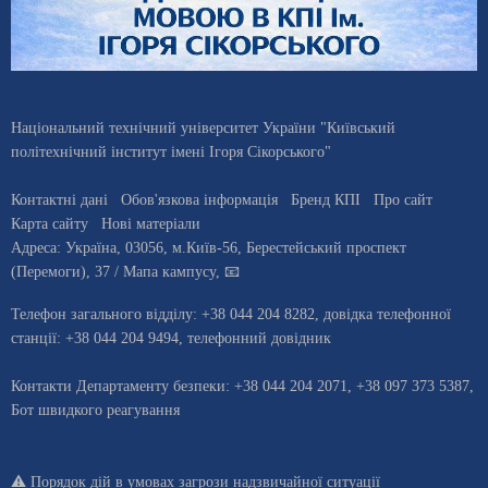
Національний технічний університет України "Київський
політехнічний інститут імені Ігоря Сікорського"
Контактні дані
Обов'язкова інформація
Бренд КПІ
Про сайт
Карта сайту
Нові матеріали
Адреса:
Україна
,
03056
, м.
Київ
-56,
Берестейський проспект
(Перемоги), 37
/ Мапа кампусу
,
📧
Телефон загального відділу:
+38 044 204 8282
, довiдка телефонної
станцiї:
+38 044 204 9494
,
телефонний довідник
Контакти Департаменту безпеки: +38 044 204 2071, +38 097 373 5387,
Бот швидкого реагування
⚠️
Порядок дій в умовах загрози надзвичайної ситуації