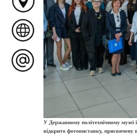
У Державному політехнічному музеї і
відкрито фотовиставку, присвячену в