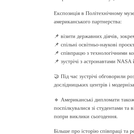
Експозиція в Політехнічному музе
американського партнерства:
📌 візити державних діячів, зокр
📌 спільні освітньо-наукові проєкт
📌 співпрацю з технологічними ко
📌 зустрічі з астронавтами NAS
🤝 Під час зустрічі обговорили р
дослідницьких центрів і модерніз
🔹 Американські дипломати також 
поспілкувалися зі студентами та в
попри виклики сьогодення.
Більше про історію співпраці та р