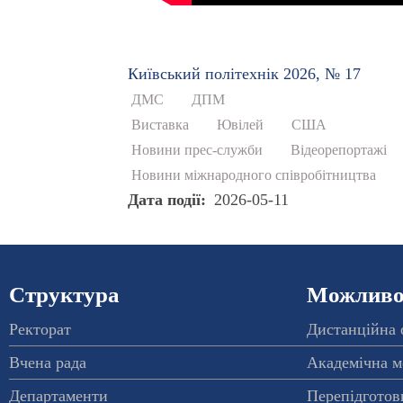
Київський полiтехнiк 2026, № 17
ДМС
ДПМ
Виставка
Ювілей
США
Новини прес-служби
Відеорепортажі
Новини міжнародного співробітництва
Дата події
2026-05-11
Структура
Можливос
Ректорат
Дистанційна 
Вчена рада
Академічна м
Департаменти
Перепідготовк