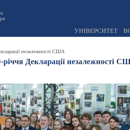
ни
оря
УНІВЕРСИТЕТ
В
Декларації незалежності США
0-річчя Декларації незалежності С