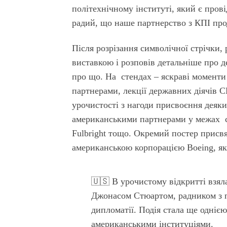
політехнічному інституті, який є пров
радий, що наше партнерство з КПІ пр
Після розрізання символічної стрічки, 
виставкою і розповів детальніше про д
про що. На стендах – яскраві моменти
партнерами, лекції державних діячів С
урочистості з нагоди присвоєння деяки
американськими партнерами у межах 
Fulbright тощо. Окремий постер присв
американською корпорацією Boeing, як
🇺🇸 В урочистому відкритті взял
Джонасом Стюартом, радником з пи
дипломатії. Подія стала ще однією
американськими інституціями.