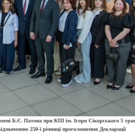
мені Б.Є. Патона при КПІ ім. Ігоря Сікорського 5 тра
ідзначенню 250-ї річниці прого­лошення Декларації