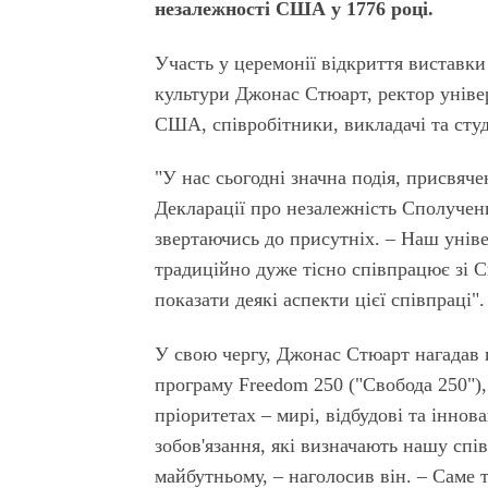
незалежності США у 1776 році.
Участь у церемонії відкриття виставк
культури Джонас Стюарт, ректор унів
США, співробітники, викладачі та сту
"У нас сьогодні значна подія, присвяч
Декларації про незалежність Сполуче
звертаючись до присутніх. – Наш уніве
традиційно дуже тісно співпрацює зі 
показати деякі аспекти цієї співпраці".
У свою чергу, Джонас Стюарт нагадав
програму Freedom 250 ("Свобода 250")
пріоритетах – мирі, відбудові та іннов
зобов'язання, які визначають нашу спі
майбутньому, – наголосив він. – Саме 