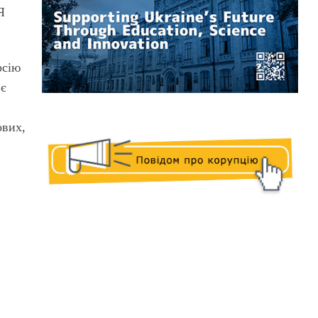
Я
рсію
 є
ових,