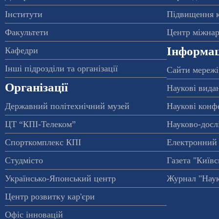
Інститути
Підвищення к
Факультети
Центр міжнар
Інформац
Кафедри
Інші підрозділи та організації
Сайти мережі
Організації
Наукові вида
Державний політехнічний музей
Наукові конф
ЦТ “КПІ-Телеком”
Науково-досл
Спорткомплекс КПІ
Електронний 
Студмісто
Газета "Київс
Українсько-Японський центр
Журнал "Наук
Центр розвитку кар'єри
Офіс інновацій