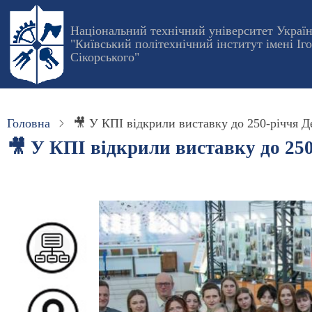
Перейти
до
Національний технічний університет Украї
"Київський політехнічний інститут імені Іг
основного
Сікорського"
вмісту
Головна
🎥 У КПІ відкрили виставку до 250-річчя 
🎥 У КПІ відкрили виставку до 25