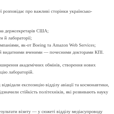
ї розповідає про важливі сторінки українсько-
ема держсекретарів США;
и й лабораторії;
мпаніями, як-от Boeing та Amazon Web Services;
A й видатними вченими — почесними докторами КПІ.
озширення академічних обмінів, створення нових
ацію лабораторій.
відвідали експозицію відділу авіації та космонавтики,
ідзначили стійкість політехніків, які розвивають науку
езультати візиту — у сюжеті відділу медіасупроводу