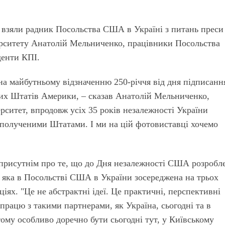
и взяли радник Посольства США в Україні з питань преси
ерситету Анатолій Мельниченко, працівники Посольства
денти КПІ.
ена майбутньому відзначенню 250-річчя від дня підписанн
них Штатів Америки, – сказав Анатолій Мельниченко,
рситет, впродовж усіх 35 років незалежності України
Сполученими Штатами. І ми на цій фотовиставці хочемо
 присутнім про те, що до Дня незалежності США розробл
, яка в Посольстві США в України зосереджена на трьох
аціях. "Це не абстрактні ідеї. Це практичні, перспективні
впрацю з такими партнерами, як Україна, сьогодні та в
тому особливо доречно бути сьогодні тут, у Київському