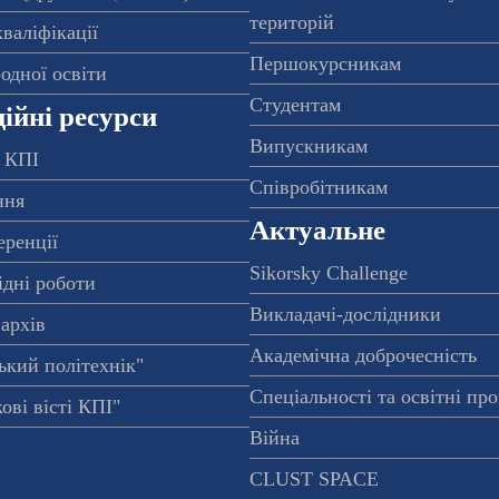
територій
валіфікації
Першокурсникам
одної освіти
Студентам
ійні ресурси
Випускникам
 КПІ
Співробітникам
ння
Актуальне
еренції
Sikorsky Challenge
ідні роботи
Викладачі-дослідники
архів
Академічна доброчесність
ький політехнік"
Спеціальності та освітні пр
ові вісті КПІ"
Війна
CLUST SPACE