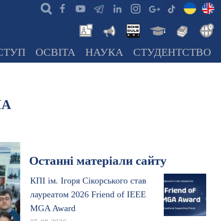
СТУП
ОСВІТА
НАУКА
СТУДЕНТСТВО
ША
Останні матеріали сайту
КПІ ім. Ігоря Сікорського став
лауреатом 2026 Friend of IEEE
MGA Award