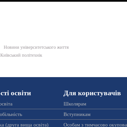
Новини університетського життя
Київський політехнік
ті освіти
Для користувачів
освіта
Школярам
обільність
Вступникам
а (друга вища освіта)
Особам з тимчасово окупов