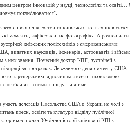
ідним центром інновацій у науці, технологіях та освіті… 
одовжує поглиблюватися".
ректор провів для гостей та київських політехніків екску
еякі моменти, зафіксовані на фотографіях. А розповідати
 зустрічей київських політехніків з американськими
ША, видатних науковців, інженерів, астронавтів і військ
м з них звання "Почесний доктор КПІ", зустрічей з
співпраці за програмою Державного департаменту США
ячено партнерським відносинам з всесвітньовідомою
і є особливо тісними і продуктивними.
а участь делегація Посольства США в Україні на чолі з
тань преси, освіти та культури відділу публічної
 сторінкою понад 30-річної історії співпраці КПІ з