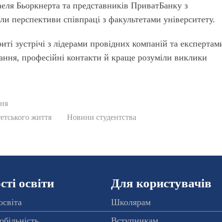
аеля Бьоркнерта та представників ПриватБанку з
ли перспективи співпраці з факультетами університету.
иті зустрічі з лідерами провідних компаній та експертам
ання, професійні контакти й краще розуміли виклики
ня
етського життя
Новини студентства
ті освіти
Для користувачів
освіта
Школярам
обільність
Вступникам