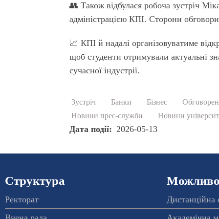
👥 Також відбулася робоча зустріч Мік
адміністрацією КПІ. Сторони обговори
📈 КПІ й надалі організовуватиме відкр
щоб студенти отримували актуальні зн
сучасної індустрії.
Зустріч
Банки
Бізнес
Обговорен
Новини прес-служби
Новини університ
Дата події
2026-05-13
Структура
Можливос
Ректорат
Дистанційна 
Вчена рада
Академічна м