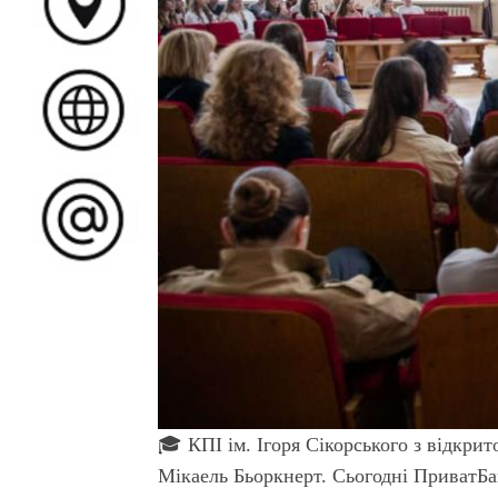
🎓 КПІ ім. Ігоря Сікорського з відкри
Мікаель Бьоркнерт. Сьогодні ПриватБан