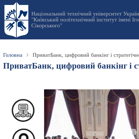
Перейти
до
Національний технічний університет Украї
"Київський політехнічний інститут імені Іг
основного
Сікорського"
вмісту
Головна
ПриватБанк, цифровий банкінг і стратегічн
ПриватБанк, цифровий банкінг і с