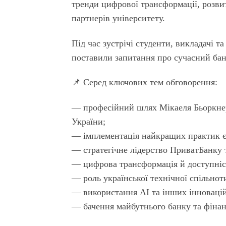
тренди цифрової трансформації, розвит
партнерів університету.
Під час зустрічі студенти, викладачі т
поставили запитання про сучасний банк
📌 Серед ключових тем обговорення:
— професійний шлях Мікаеля Бьоркнерт
України;
— імплементація найкращих практик єв
— стратегічне лідерство ПриватБанку т
— цифрова трансформація й доступніст
— роль української технічної спільнот
— використання AI та інших інновацій
— бачення майбутнього банку та фінан