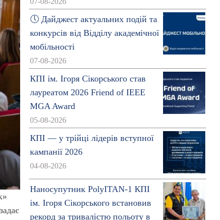
07-08-2026
🕔 Дайджест актуальних подій та
конкурсів від Відділу академічної
мобільності
07-08-2026
КПІ ім. Ігоря Сікорського став
лауреатом 2026 Friend of IEEE
MGA Award
05-08-2026
КПІ — у трійці лідерів вступної
кампанії 2026
04-08-2026
Наносупутник PolyITAN-1 КПІ
к»
ім. Ігоря Сікорського встановив
задає
рекорд за тривалістю польоту в