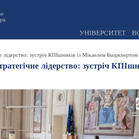
ни
оря
УНІВЕРСИТЕТ
В
е лідерство: зустріч КПІшників із Мікаелем Бьоркнертом
тратегічне лідерство: зустріч КПІш