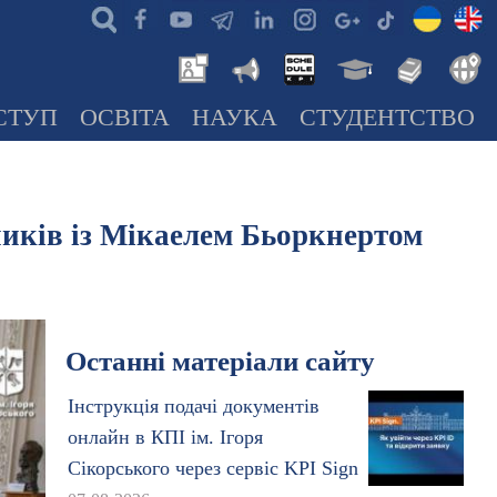
СТУП
ОСВІТА
НАУКА
СТУДЕНТСТВО
ників із Мікаелем Бьоркнертом
Останні матеріали сайту
Інструкція подачі документів
онлайн в КПІ ім. Ігоря
Сікорського через сервіс KPI Sign