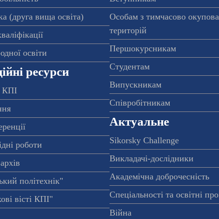
а (друга вища освіта)
Особам з тимчасово окупов
територій
валіфікації
Першокурсникам
одної освіти
Студентам
ійні ресурси
Випускникам
 КПІ
Співробітникам
ння
Актуальне
еренції
Sikorsky Challenge
ідні роботи
Викладачі-дослідники
архів
Академічна доброчесність
ький політехнік"
Спеціальності та освітні пр
ові вісті КПІ"
Війна