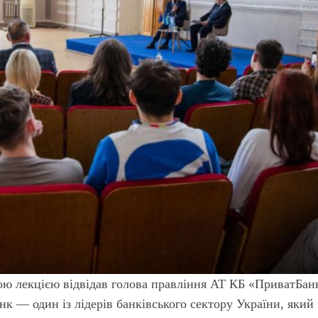
тою лекцією відвідав голова правління АТ КБ «ПриватБан
к — один із лідерів банківського сектору України, який 