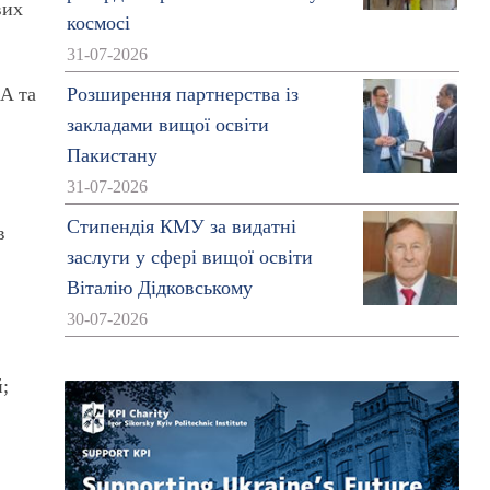
вих
космосі
31-07-2026
&A та
Розширення партнерства із
закладами вищої освіти
Пакистану
31-07-2026
Стипендія КМУ за видатні
в
заслуги у сфері вищої освіти
Віталію Дідковському
30-07-2026
й;