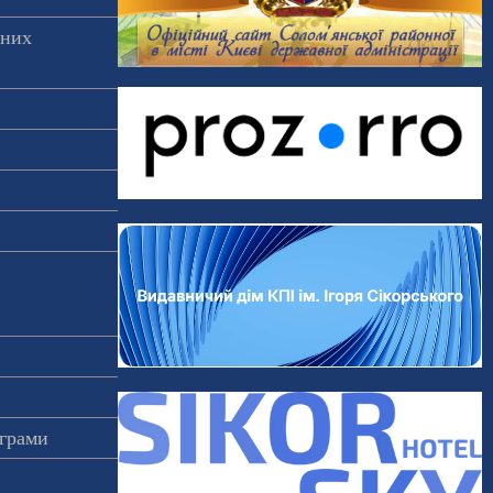
аних
ограми