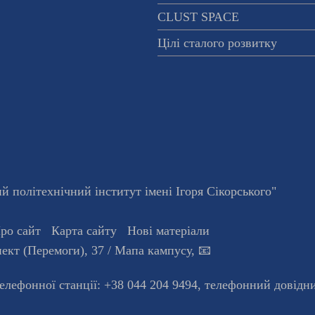
CLUST SPACE
Цілі сталого розвитку
 політехнічний інститут імені Ігоря Сікорського"
ро сайт
Карта сайту
Нові матеріали
ект (Перемоги), 37
/ Мапа кампусу
,
📧
телефонної станцiї:
+38 044 204 9494
,
телефонний довідн