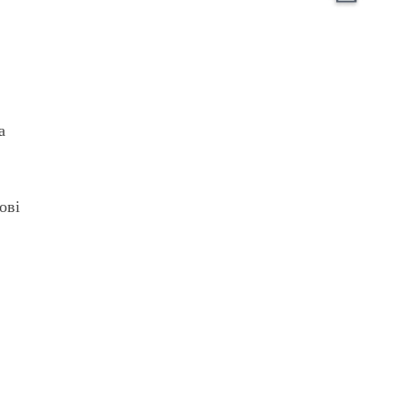
а
ові