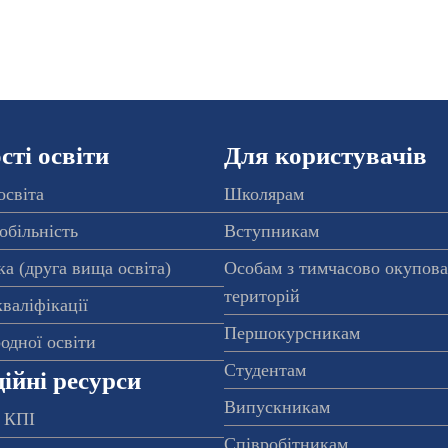
ті освіти
Для користувачів
освіта
Школярам
обільність
Вступникам
а (друга вища освіта)
Особам з тимчасово окупов
територій
валіфікації
Першокурсникам
одної освіти
Студентам
ійні ресурси
Випускникам
 КПІ
Співробітникам