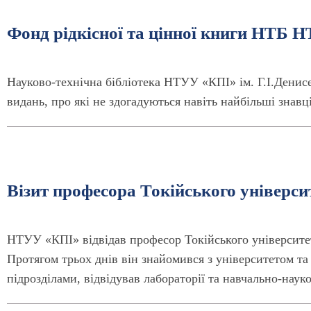
Фонд рідкісної та цінної книги НТБ Н
Науково-технічна бібліотека НТУУ «КПІ» ім. Г.І.Денисен
видань, про які не здогадуються навіть найбільші знавці
Візит професора Токійського універси
НТУУ «КПІ» відвідав професор Токійського університе
Протягом трьох днів він знайомився з університетом та
підрозділами, відвідував лабораторії та навчально-наук