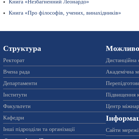
Книга «Незбагненний Леонардо»
Книга «Про філософів, учених, винахідників»
Структура
Можливос
Ректорат
Дистанційна 
Вчена рада
Академічна м
Департаменти
Перепідготовк
Інститути
Підвищення к
Факультети
Центр міжнар
Інформац
Кафедри
Інші підрозділи та організації
Сайти мережі