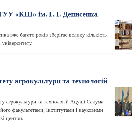
ТУУ «КПІ» ім. Г. І. Денисенка
ка вже багато років зберігає велику кількість
 університету.
тету агрокультури та технологій
ту агрокультури та технологій Ацуші Сакума.
 його факультетами, інститутами і науковими
ові центри.