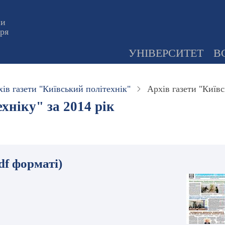
ни
оря
УНІВЕРСИТЕТ
В
ів газети "Київський політехнік"
Архів газети "Київс
хніку" за 2014 рік
df форматі)