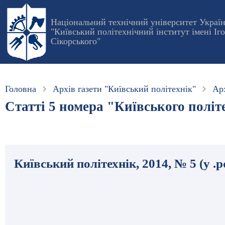
Перейти
до
Національний технічний університет Украї
"Київський політехнічний інститут імені Іг
основного
Сікорського"
вмісту
Головна
Архів газети "Київський політехнік"
Арх
Статті 5 номера "Київського політе
Київський політехнік, 2014, № 5 (у .p