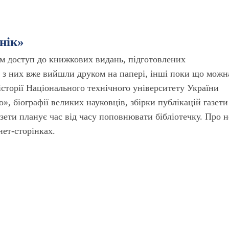
нік»
ам доступ до книжкових видань, підготовлених
і з них вже вийшли друком на папері, інші поки що можн
сторії Національного технічного університету України
о», біографії великих науковців, збірки публікацій газети
азети планує час від часу поповнювати бібліотечку. Про н
нет-сторінках.