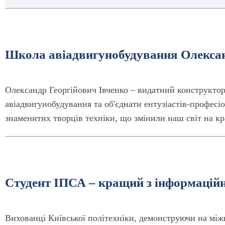
Школа авіадвигунобудування Олекса
Олександр Георгійович Івченко – видатний конструктор
авіадвигунобудування та об'єднати ентузіастів-професі
знаменитих творців техніки, що змінили наш світ на к
Студент ІПСА – кращий з інформаційн
Вихованці Київської політехніки, демонструючи на між