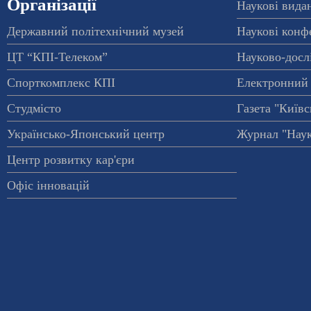
Організації
Наукові вида
Державний політехнічний музей
Наукові конф
ЦТ “КПІ-Телеком”
Науково-досл
Спорткомплекс КПІ
Електронний 
Студмісто
Газета "Київс
Українсько-Японський центр
Журнал "Наук
Центр розвитку кар'єри
Офіс інновацій