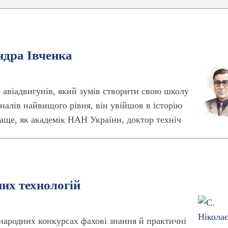
ндра Івченка
 авіадвигунів, який зумів створити свою школу
оналів найвищого рівня, він увійшов в історію
раще, як академік НАН України, доктор техніч
их технологій
народних конкурсах фахові знання й практичні