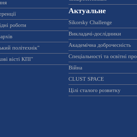
ння
Актуальне
еренції
Sikorsky Challenge
ідні роботи
Викладачі-дослідники
архів
Академічна доброчесність
ький політехнік"
Спеціальності та освітні пр
ові вісті КПІ"
Війна
CLUST SPACE
Цілі сталого розвитку