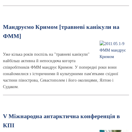
Мандруємо Кримом [травневі канікули на
ФММ]
Уже кілька років поспіль на "травневі канікули"
найбільш активна й непосидюча когорта
співробітників ФММ мандрує Кримом. У попередні роки вони
ознайомилися з історичними й культурними пам'ятками східної
частини півострова, Севастополем і його околицями, Ялтою і
Судаком.
V Міжнародна антарктична конференція в
КПІ