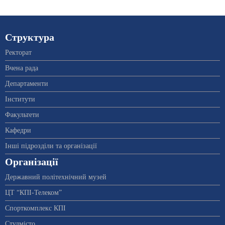
Структура
Ректорат
Вчена рада
Департаменти
Інститути
Факультети
Кафедри
Інші підрозділи та організації
Організації
Державний політехнічний музей
ЦТ “КПІ-Телеком”
Спорткомплекс КПІ
Студмісто