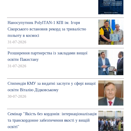
Наносупутник PolyITAN-1 КПІ ім. Ігоря
Сікорського встановив рекорд за тривалістю
польоту в космосі
31-07-2026
Розширення партнерства із закладами вищої
освіти Пакистану
31-07-2026
Стипендія КМУ за видатні заслуги у сфері вищої
освіти Віталію Дідковському
30-07-2026
Семінар "Якість без кордонів: інтернаціоналізація
та транскордонне забезпечення якості у вищій
освіті"