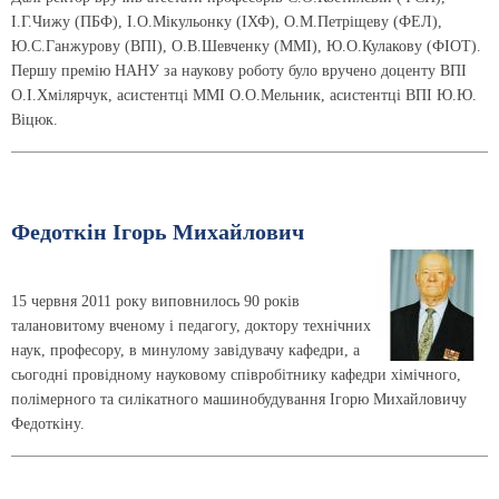
І.Г.Чижу (ПБФ), І.О.Мікульонку (ІХФ), О.М.Петріщеву (ФЕЛ),
Ю.С.Ганжурову (ВПІ), О.В.Шевченку (ММІ), Ю.О.Кулакову (ФІОТ).
Першу премію НАНУ за наукову роботу було вручено доценту ВПІ
О.І.Хмілярчук, асистентці ММІ О.О.Мельник, асистентці ВПІ Ю.Ю.
Віцюк.
Федоткін Ігорь Михайлович
15 червня 2011 року виповнилось 90 років
талановитому вченому і педагогу, доктору технічних
наук, професору, в минулому завідувачу кафедри, а
сьогодні провідному науковому співробітнику кафедри хімічного,
полімерного та силікатного машинобудування Ігорю Михайловичу
Федоткіну.