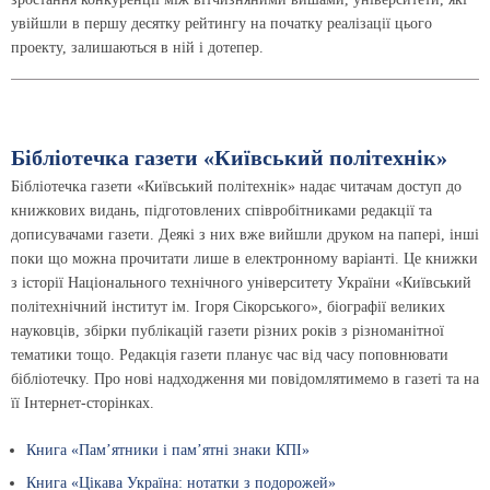
увійшли в першу десятку рейтингу на початку реалізації цього
проекту, залишаються в ній і дотепер.
Бібліотечка газети «Київський політехнік»
Бібліотечка газети «Київський політехнік» надає читачам доступ до
книжкових видань, підготовлених співробітниками редакції та
дописувачами газети. Деякі з них вже вийшли друком на папері, інші
поки що можна прочитати лише в електронному варіанті. Це книжки
з історії Національного технічного університету України «Київський
політехнічний інститут ім. Ігоря Сікорського», біографії великих
науковців, збірки публікацій газети різних років з різноманітної
тематики тощо. Редакція газети планує час від часу поповнювати
бібліотечку. Про нові надходження ми повідомлятимемо в газеті та на
її Інтернет-сторінках.
Книга «Пам’ятники і пам’ятні знаки КПІ»
Книга «Цікава Україна: нотатки з подорожей»