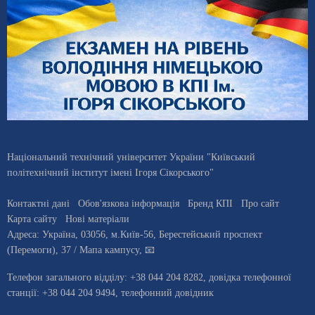
Національний технічний університет України "Київський
політехнічний інститут імені Ігоря Сікорського"
Контактні дані
Обов'язкова інформація
Бренд КПІ
Про сайт
Карта сайту
Нові матеріали
Адреса:
Україна
,
03056
, м.
Київ
-56,
Берестейський проспект
(Перемоги), 37
/ Мапа кампусу
,
📧
Телефон загального відділу:
+38 044 204 8282
, довiдка телефонної
станцiї:
+38 044 204 9494
,
телефонний довідник