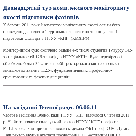
Дванадцятий тур комплексного моніторингу
якості підготовки фахівців
У березні 2011 року Інститутом моніторингу якості освіти було
проведено дванадцятий тур комплексного моніторингу якості
підготовки фахівців в НТУУ «КПІ» (КМЯПФ).
Моніторингом було охоплено більше 4-х тисяч студентів IVкурсу 143-
х спеціальностей 126-ти кафедр НТУУ «КПІ». Було перевірено і
оброблено більш 24-х тисяч робіт ректорського контролю якості
залишкових знань з 1123-х фундаментальних, професійно-
орієнтованих та фахових дисциплін.
На засіданні Вченої ради: 06.06.11
Чергове засідання Вченої ради НТУУ "КПІ" відбулося 6 червня 2011
р. На його початку головуючий ректор НТУУ "КПІ" професор
М.З.Згуровський привітав з ювілеєм декана ФБТ проф. О.М. Дугана.
Далі ректор вручив атестати професорів С.О.Костилєвій (ФСП),