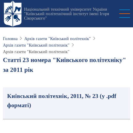
Перейти
Національний технічний університет України
до
"Київський політехнічний інститут імені Ігоря
основного
Сікорського"
вмісту
Головна
Архів газети "Київський політехнік"
Архів газети "Київський політехнік"
Архів газети "Київський політехнік"
Статті 23 номера "Київського політехніку"
за 2011 рік
Київський політехнік, 2011, № 23 (у .pdf
форматі)