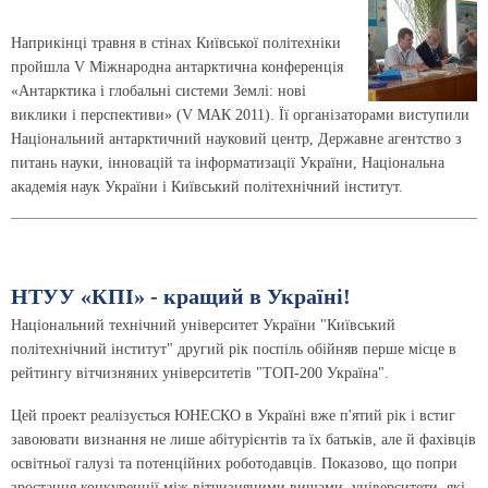
Наприкінці травня в стінах Київської політехніки
пройшла V Міжнародна антарктична конференція
«Антарктика і глобальні системи Землі: нові
виклики і перспективи» (V МАК 2011). Її організаторами виступили
Національний антарктичний науковий центр, Державне агентство з
питань науки, інновацій та інформатизації України, Національна
академія наук України і Київський політехнічний інститут.
НТУУ «КПІ» - кращий в Україні!
Національний технічний університет України "Київський
політехнічний інститут" другий рік поспіль обійняв перше місце в
рейтингу вітчизняних університетів "ТОП-200 Україна".
Цей проект реалізується ЮНЕСКО в Україні вже п'ятий рік і встиг
завоювати визнання не лише абітурієнтів та їх батьків, але й фахівців
освітньої галузі та потенційних роботодавців. Показово, що попри
зростання конкуренції між вітчизняними вишами, університети, які