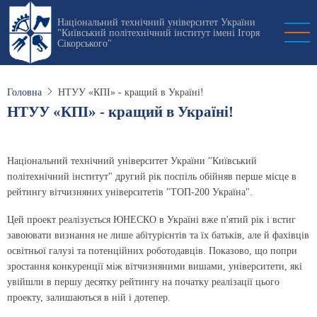
Перейти
Національний технічний університет України
до
"Київський політехнічний інститут імені Ігоря
основного
Сікорського"
вмісту
Головна
НТУУ «КПІ» - кращий в Україні!
НТУУ «КПІ» - кращий в Україні!
Національний технічний університет України "Київський
політехнічний інститут" другий рік поспіль обійняв перше місце в
рейтингу вітчизняних університетів "ТОП-200 Україна".
Цей проект реалізується ЮНЕСКО в Україні вже п'ятий рік і встиг
завоювати визнання не лише абітурієнтів та їх батьків, але й фахівців
освітньої галузі та потенційних роботодавців. Показово, що попри
зростання конкуренції між вітчизняними вишами, університети, які
увійшли в першу десятку рейтингу на початку реалізації цього
проекту, залишаються в ній і дотепер.