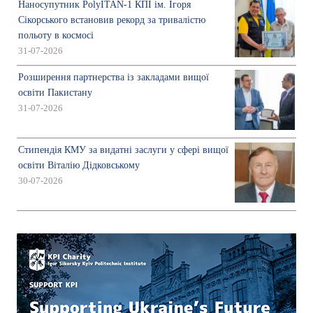
Наносупутник PolyITAN-1 КПІ ім. Ігоря
Сікорського встановив рекорд за тривалістю
польоту в космосі
31-07-2026
Розширення партнерства із закладами вищої
освіти Пакистану
31-07-2026
Стипендія КМУ за видатні заслуги у сфері вищої
освіти Віталію Дідковському
30-07-2026