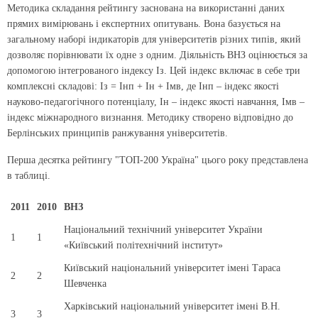
Методика складання рейтингу заснована на використанні даних
прямих вимірювань і експертних опитувань. Вона базується на
загальному наборі індикаторів для університетів різних типів, який
дозволяє порівнювати їх одне з одним. Діяльність ВНЗ оцінюється за
допомогою інтегрованого індексу Iз. Цей індекс включає в себе три
комплексні складові: Iз = Iнп + Iн + Iмв, де Iнп – індекс якості
науково-педагогічного потенціалу, Iн – індекс якості навчання, Iмв –
індекс міжнародного визнання. Методику створено відповідно до
Берлінських принципів ранжування університетів.
Перша десятка рейтингу "ТОП-200 Україна" цього року представлена
в таблиці.
2011
2010
ВНЗ
Національний технічний університет України
1
1
«Київський політехнічний інститут»
Київський національний університет імені Тараса
2
2
Шевченка
Харківський національний університет імені В.Н.
3
3