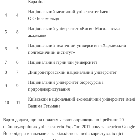
Каразіна
Національний медичний університет імені
4
4
О.О.Богомольця
Національний університет «Києво-Могилянська
5
8
академія»
Національний технічний університет «Харківський
6
5
політехнічний інститут»
7
6
Національний гірничий університет
8
7
Дніпропетровський національний університет
Національний університет біоресурсів і
9
9
природокористування
Київський національний економічний університет імені
10
11
Вадима Гетьмана
Варто додати, що на початку червня оприлюднено і рейтинг 20
найпопулярніших університетів України 2011 року за версією Google.
Його лідери визначалися за кількістю запитів користувачів цієї