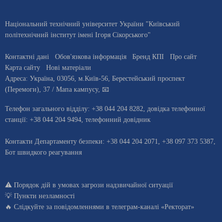
Національний технічний університет України "Київський
політехнічний інститут імені Ігоря Сікорського"
Контактні дані
Обов'язкова інформація
Бренд КПІ
Про сайт
Карта сайту
Нові матеріали
Адреса:
Україна
,
03056
, м.
Київ
-56,
Берестейський проспект
(Перемоги), 37
/ Мапа кампусу
,
📧
Телефон загального відділу:
+38 044 204 8282
, довiдка телефонної
станцiї:
+38 044 204 9494
,
телефонний довідник
Контакти Департаменту безпеки: +38 044 204 2071, +38 097 373 5387,
Бот швидкого реагування
⚠️
Порядок дій в умовах загрози надзвичайної ситуації
💡
Пункти незламності
🔥 Слідкуйте за повідомленнями в
телеграм-каналі «Ректорат»