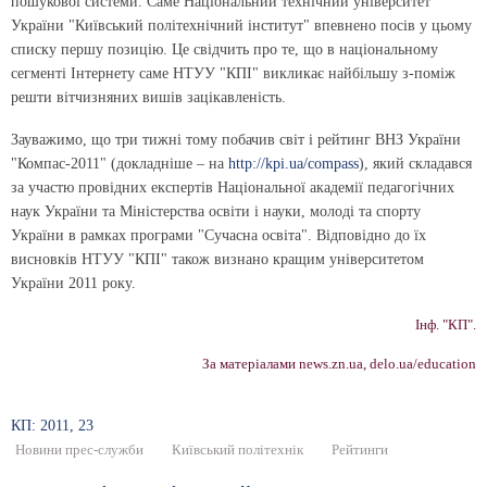
пошукової системи. Саме Національний технічний університет
України "Київський політехнічний інститут" впевнено посів у цьому
списку першу позицію. Це свідчить про те, що в національному
сегменті Інтернету саме НТУУ "КПІ" викликає найбільшу з-поміж
решти вітчизняних вишів зацікавленість.
Зауважимо, що три тижні тому побачив світ і рейтинг ВНЗ України
"Компас-2011" (докладніше – на
http://kpi.ua/compass
), який складався
за участю провідних експертів Національної академії педагогічних
наук України та Міністерства освіти і науки, молоді та спорту
України в рамках програми "Сучасна освіта". Відповідно до їх
висновків НТУУ "КПІ" також визнано кращим університетом
України 2011 року.
Інф. "КП".
За матеріалами news.zn.ua, delo.ua/education
КП: 2011, 23
Новини прес-служби
Київський політехнік
Рейтинги