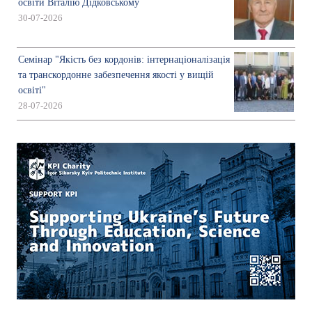
освіти Віталію Дідковському
30-07-2026
Семінар "Якість без кордонів: інтернаціоналізація
та транскордонне забезпечення якості у вищій
освіті"
28-07-2026