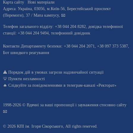
Карта сайту
Нові матеріали
Адреса:
Україна
,
03056
, м.
Київ
-56,
Берестейський проспект
(Перемоги), 37
/ Мапа кампусу
,
📧
Телефон загального відділу:
+38 044 204 8282
, довiдка телефонної
станцiї:
+38 044 204 9494
,
телефонний довідник
Контакти Департаменту безпеки: +38 044 204 2071, +38 097 373 5387,
Бот швидкого реагування
⚠️
Порядок дій в умовах загрози надзвичайної ситуації
💡
Пункти незламності
🔥 Слідкуйте за повідомленнями в
телеграм-каналі «Ректорат»
1998-2026 © Вдячні за ваші
пропозиції і зауваження стосовно сайту
📧
© 2026 КПІ ім. Ігоря Сікорського, All rights reserved.