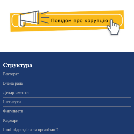
Структура
Ректорат
Вчена рада
Департаменти
Інститути
Факультети
Кафедри
Інші підрозділи та організації