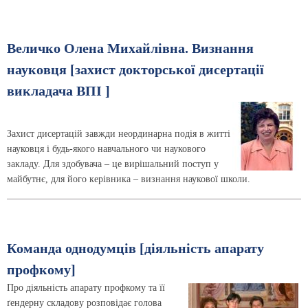
Величко Олена Михайлівна. Визнання
науковця [захист докторської дисертації
викладача ВПІ ]
Захист дисертацій завжди неординарна подія в житті
науковця і будь-якого навчального чи наукового
закладу. Для здобувача – це вирішальний поступ у
майбутнє, для його керівника – визнання наукової школи.
Команда однодумців [діяльність апарату
профкому]
Про діяльність апарату профкому та її
ґендерну складову розповідає голова