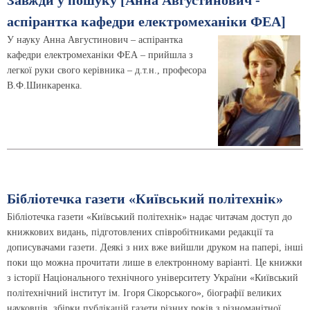
Завжди у пошуку [Анна Августинович -
аспірантка кафедри електромеханіки ФЕА]
У науку Анна Августинович – аспірантка
кафедри електромеханіки ФЕА – прийшла з
легкої руки свого керівника – д.т.н., професора
В.Ф.Шинкаренка.
Бібліотечка газети «Київський політехнік»
Бібліотечка газети «Київський політехнік» надає читачам доступ до
книжкових видань, підготовлених співробітниками редакції та
дописувачами газети. Деякі з них вже вийшли друком на папері, інші
поки що можна прочитати лише в електронному варіанті. Це книжки
з історії Національного технічного університету України «Київський
політехнічний інститут ім. Ігоря Сікорського», біографії великих
науковців, збірки публікацій газети різних років з різноманітної