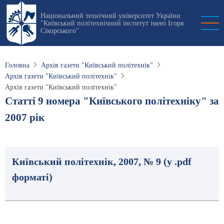
Перейти
Національний технічний університет України
до
"Київський політехнічний інститут імені Ігоря
основного
Сікорського"
вмісту
Головна
Архів газети "Київський політехнік"
Архів газети "Київський політехнік"
Архів газети "Київський політехнік"
Статті 9 номера "Київського політехніку" за
2007 рік
Київський політехнік, 2007, № 9 (у .pdf
форматі)