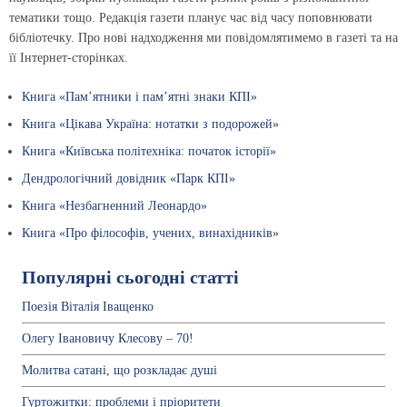
тематики тощо. Редакція газети планує час від часу поповнювати
бібліотечку. Про нові надходження ми повідомлятимемо в газеті та на
її Інтернет-сторінках.
Книга «Пам’ятники і пам’ятні знаки КПІ»
Книга «Цікава Україна: нотатки з подорожей»
Книга «Київська політехніка: початок історії»
Дендрологічний довідник «Парк КПІ»
Книга «Незбагненний Леонардо»
Книга «Про філософів, учених, винахідників»
Популярні сьогодні статті
Поезія Віталія Іващенко
Олегу Івановичу Клесову – 70!
Молитва сатані, що розкладає душі
Гуртожитки: проблеми і пріоритети