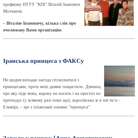
профкому НТУУ “КПІ” Віталій Іванович
Молчанов.
– Віталію Івановичу, кілька слів про
очолювану Вами організацію.
Іранська принцеса з ФАКСу
Не щодня випадає нагода спілкуватися з
принцесами, проте мені днями пощастило. Дівчина,
про яку піде мова, корону не носить і на престол не
претендує (у всякому разі поки що), королівське ж в неї ім’я –
Ельміра, – що з іспанської означає “принцеса”.