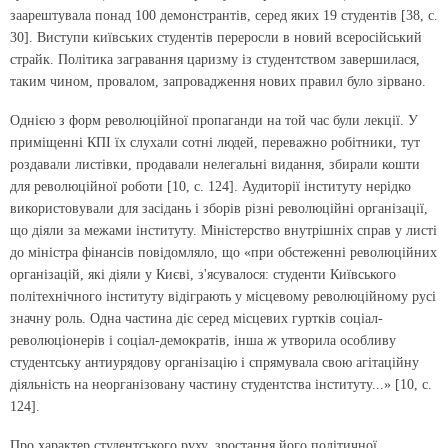
заарештувала понад 100 демонстрантів, серед яких 19 студентів [38, с.
30]. Виступи київських студентів переросли в новий всеросійський
страйк. Політика загравання царизму із студентством завершилася,
таким чином, провалом, запровадження нових правил було зірвано.
Однією з форм революційної пропаганди на той час були лекції. У
приміщенні КПІ їх слухали сотні людей, переважно робітники, тут
роздавали листівки, продавали нелегальні видання, збирали кошти
для революційної роботи [10, с. 124]. Аудиторії інституту нерідко
використовували для засідань і зборів різні революційні організації,
що діяли за межами інституту. Міністерство внутрішніх справ у листі
до міністра фінансів повідомляло, що «при обстеженні революційних
організацій, які діяли у Києві, з'ясувалося: студенти Київського
політехнічного інституту відіграють у місцевому революційному русі
значну роль. Одна частина діє серед місцевих гуртків соціал-
революціонерів і соціал-демократів, інша ж утворила особливу
студентську антиурядову організацію і спрямувала свою агітаційну
діяльність на неорганізовану частину студентства інституту...» [10, с.
124].
Про характер студентського руху, зростання його політичної