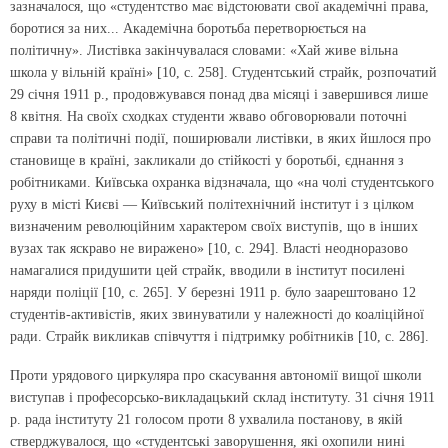
зазначалося, що «студентство має відстоювати свої академічні права,
боротися за них... Академічна боротьба перетворюється на
політичну». Листівка закінчувалася словами: «Хай живе вільна
школа у вільній країні» [10, с. 258]. Студентський страйк, розпочатий
29 січня 1911 р., продовжувався понад два місяці і завершився лише
8 квітня. На своїх сходках студенти жваво обговорювали поточні
справи та політичні події, поширювали листівки, в яких йшлося про
становище в країні, закликали до стійкості у боротьбі, єднання з
робітниками. Київська охранка відзначала, що «на чолі студентського
руху в місті Києві — Київський політехнічний інститут і з цілком
визначеним революційним характером своїх виступів, що в інших
вузах так яскраво не виражено» [10, с. 294]. Власті неодноразово
намагалися придушити цей страйк, вводили в інститут посилені
наряди поліції [10, с. 265]. У березні 1911 р. було заарештовано 12
студентів-активістів, яких звинуватили у належності до коаліційної
ради. Страйк викликав співчуття і підтримку робітників [10, с. 286].
Проти урядового циркуляра про скасування автономії вищої школи
виступав і професорсько-викладацький склад інституту. 31 січня 1911
р. рада інституту 21 голосом проти 8 ухвалила постанову, в якій
стверджувалося, що «студентські заворушення, які охопили нині