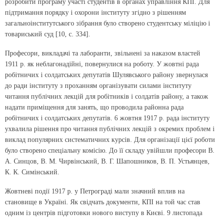
розробити програму участі студентів в органах управління КПІ. Для
підтримання порядку і охорони інституту згідно з рішенням
загальноінститутського зібрання було створено студентську міліцію і
товариський суд [10, с. 334].
Професори, викладачі та лаборанти, звільнені за наказом властей
1911 р. як неблагонадійні, повернулися на роботу. У жовтні рада
робітничих і солдатських депутатів Шулявського району звернулася
до ради інституту з проханням організувати силами інституту
читання публічних лекцій для робітників і солдатів району, а також
надати приміщення для занять, що проводила районна рада
робітничих і солдатських депутатів. 6 жовтня 1917 р. рада інституту
ухвалила рішення про читання публічних лекцій з окремих проблем і
виклад популярних систематичних курсів. Для організації цієї роботи
було створено спеціальну комісію. До її складу увійшли професори В.
А. Синцов, В. М. Чирвінський, В. Г. Шапошников, В. П. Устьянцев,
К. К. Симінський.
Жовтневі події 1917 р. у Петрограді мали значний вплив на
становище в Україні. Як свідчать документи, КПІ на той час став
одним із центрів підготовки нового виступу в Києві. 9 листопада