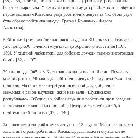
[38, с. 36]. І все ж, незважаючи на криваву розправу, революційна
боротьба наростала. У великій фізичній аудиторії 30 жовтня відбулося
перше засідання Київської ради робітничих депутатів (головою ради
було обрано робітника заводу «Гретер і Криванек» Федора
Алексєєва).
Робітники і революційно настроєні студенти КПІ, яких налічувалось
уже понад 600 чоловік, готувалися до збройного повстання [10, с.
189]. У хімічній лабораторії для бойових дружин таємно виготовляли
бомби [32, с. 107].
20 листопада 1905 р. у Києві запровадили воєнний стан. Почалися
масові арешти. Міська рада робітничих депутатів змушена була піти в
підпілля. Місцем свого перебування вона обрала фабрично-
заводський район Шулявки, який називали «Шулявською
республікою». Об'єднані у бойові дружини робітники ще в середині
листопада вигнали звідси поліцію. Центром «республіки» був
політехнічний інститут [37, с. 140].
За рішенням ради робітничих депутатів 12 грудня 1905 р. розпочався
загальний страйк робітників Києва. Царські власті готувалися до