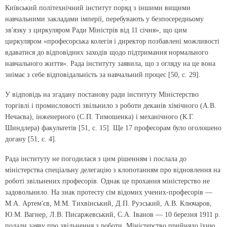
Київський політехнічний інститут поряд з іншими вищими
навчальними закладами імперії, перебувають у безпосередньому
зв'язку з циркуляром Ради Міністрів від 11 січня», що цим
циркуляром «професорська колегія і директор позбавлені можливості
вдаватися до відповідних заходів щодо підтримання нормального
навчального життя». Рада інституту заявила, що з огляду на це вона
знімає з себе відповідальність за навчальний процес [50, с. 29].
У відповідь на згадану постанову ради інституту Міністерство
торгівлі і промисловості звільнило з роботи деканів хімічного (А.В.
Нечаєва), інженерного (С.П. Тимошенка) і механічного (К.Г.
Шиндлера) факультетів [51, с. 15]. Ще 17 професорам було оголошено
догану [51, с. 4].
Рада інституту не погодилася з цим рішенням і послала до
міністерства спеціальну делегацію з клопотанням про відновлення на
роботі звільнених професорів. Однак це прохання міністерство не
задовольнило. На знак протесту сім відомих учених-професорів —
М.А. Артем'єв, М.М. Тихвінський, Д.П. Рузський, А.В. Ключаров,
Ю.М. Вагнер, Л.В. Писаржевський, С.А. Іванов — 10 березня 1911 р.
подали заяву про звільнення з роботи. Міністерство прийняло їхню