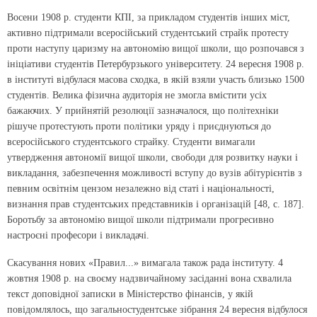
Восени 1908 р. студенти КПІ, за прикладом студентів інших міст,
активно підтримали всеросійський студентський страйк протесту
проти наступу царизму на автономію вищої школи, що розпочався з
ініціативи студентів Петербурзького університету. 24 вересня 1908 р.
в інституті відбулася масова сходка, в якій взяли участь близько 1500
студентів. Велика фізична аудиторія не змогла вмістити усіх
бажаючих. У прийнятій резолюції зазначалося, що політехніки
рішуче протестують проти політики уряду і приєднуються до
всеросійського студентського страйку. Студенти вимагали
утвердження автономії вищої школи, свободи для розвитку науки і
викладання, забезпечення можливості вступу до вузів абітурієнтів з
певним освітнім цензом незалежно від статі і національності,
визнання прав студентських представників і організацій [48, с. 187].
Боротьбу за автономію вищої школи підтримали прогресивно
настроєні професори і викладачі.
Скасування нових «Правил...» вимагала також рада інституту. 4
жовтня 1908 р. на своєму надзвичайному засіданні вона схвалила
текст доповідної записки в Міністерство фінансів, у якій
повідомлялось, що загальностудентське зібрання 24 вересня відбулося