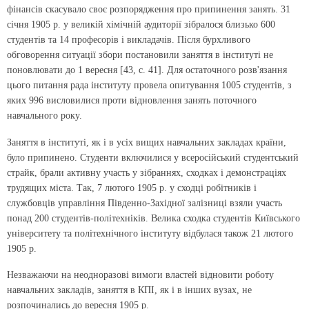
фінансів скасувало своє розпорядження про припинення занять. 31
січня 1905 р. у великій хімічній аудиторії зібралося близько 600
студентів та 14 професорів і викладачів. Після бурхливого
обговорення ситуації збори постановили заняття в інституті не
поновлювати до 1 вересня [43, с. 41]. Для остаточного розв'язання
цього питання рада інституту провела опитування 1005 студентів, з
яких 996 висловилися проти відновлення занять поточного
навчального року.
Заняття в інституті, як і в усіх вищих навчальних закладах країни,
було припинено. Студенти включилися у всеросійський студентський
страйк, брали активну участь у зібраннях, сходках і демонстраціях
трудящих міста. Так, 7 лютого 1905 р. у сходці робітників і
службовців управління Південно-Західної залізниці взяли участь
понад 200 студентів-політехніків. Велика сходка студентів Київського
університету та політехнічного інституту відбулася також 21 лютого
1905 р.
Незважаючи на неодноразові вимоги властей відновити роботу
навчальних закладів, заняття в КПІ, як і в інших вузах, не
розпочинались до вересня 1905 р.