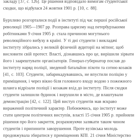
закладу [37, с. 126]. Це рішення відповідало вимогам студентської
сходки, що відбулася 24 жовтня 1901 р. [10, с. 88].
Бурхливо розгорталися події в інституті під час першої російської
революції 1905—1907 рр. Розправа царизму над петербурзькими
робітниками 9 січня 1905 р. стала причиною могутнього
революційного вибуху в країні. У ті дні студенти і викладачі
інституту зібрались у великій фізичній аудиторії на мітинг, щоб
висловити свій протест. Власті, дізнавшись про це, вирішили зірвати
його і заарештувати організаторів. Генерал-губернатор послав до
інституту наряд поліції, зведений батальйон піхоти та сотню козаків
[41, с. 103]. Студенти, забарикадувавшись, не впустили поліцію у
приміщення, і через вікно біля головного входу водою з пожежного
шланга відрізали поліції і козакам вхід до інституту. Після сходки
студенти залишили будинок і вирушили в місто, де влаштували
демонстрацію [42, с. 122]. Цей виступ студентів мав яскраво
виражений політичний характер. Побоюючись, що інститут може
стати центром політичних виступів, власті 15 січня 1905 р. прийняли
рішення про його закриття, розраховуючи залякати таким чином
студентів і припинити заворушення. Проте вузівська молодь
продовжувала збиратися у приміщеннях КПІ. 21 січня Міністерство