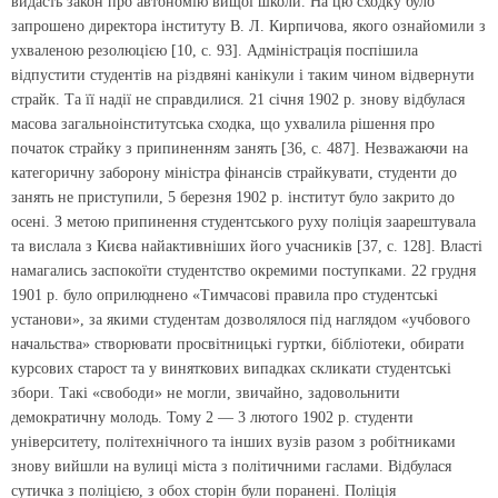
видасть закон про автономію вищої школи. На цю сходку було
запрошено директора інституту В. Л. Кирпичова, якого ознайомили з
ухваленою резолюцією [10, с. 93]. Адміністрація поспішила
відпустити студентів на різдвяні канікули і таким чином відвернути
страйк. Та її надії не справдилися. 21 січня 1902 р. знову відбулася
масова загальноінститутська сходка, що ухвалила рішення про
початок страйку з припиненням занять [36, с. 487]. Незважаючи на
категоричну заборону міністра фінансів страйкувати, студенти до
занять не приступили, 5 березня 1902 р. інститут було закрито до
осені. З метою припинення студентського руху поліція заарештувала
та вислала з Києва найактивніших його учасників [37, с. 128]. Власті
намагались заспокоїти студентство окремими поступками. 22 грудня
1901 р. було оприлюднено «Тимчасові правила про студентські
установи», за якими студентам дозволялося під наглядом «учбового
начальства» створювати просвітницькі гуртки, бібліотеки, обирати
курсових старост та у виняткових випадках скликати студентські
збори. Такі «свободи» не могли, звичайно, задовольнити
демократичну молодь. Тому 2 — 3 лютого 1902 р. студенти
університету, політехнічного та інших вузів разом з робітниками
знову вийшли на вулиці міста з політичними гаслами. Відбулася
сутичка з поліцією, з обох сторін були поранені. Поліція