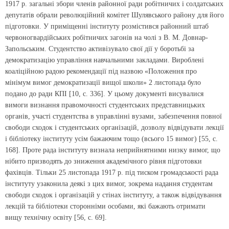
1917 р. загальні збори членів районної ради робітничих і солдатських
депутатів обрали революційний комітет Шулявського району для його
підготовки. У приміщенні інституту розмістився районний штаб
червоногвардійських робітничих загонів на чолі з В. М. Довнар-
Запольським. Студентство активізувало свої дії у боротьбі за
демократизацію управління навчальними закладами. Вироблені
коаліційною радою рекомендації під назвою «Положення про
мінімум вимог демократизації вищої школи» 2 листопада було
подано до ради КПІ [10, с. 336]. У цьому документі висувалися
вимоги визнання правомочності студентських представницьких
органів, участі студентства в управлінні вузами, забезпечення повної
свободи сходок і студентських організацій, дозволу відвідувати лекції
і бібліотеку інституту усім бажаючим тощо (всього 15 вимог) [55, с.
168]. Проте рада інституту визнала неприйнятними низку вимог, що
нібито призводять до зниження академічного рівня підготовки
фахівців. Тільки 25 листопада 1917 р. під тиском громадськості рада
інституту узаконила деякі з цих вимог, зокрема надання студентам
свободи сходок і організацій у стінах інституту, а також відвідування
лекцій та бібліотеки сторонніми особами, які бажають отримати
вищу технічну освіту [56, с. 69].