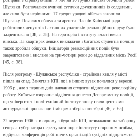
розправи з страйкуючими. У ніч на 16 грудня війська оточили район
Шулявки. Розпочалися вуличні сутички дружинників із солдатами,
але сили були нерівними. 17 грудня урядові війська захопили
Шулявку. Почалися обшуки та арешти. Членів Київської ради
робітничих депутатів і активних учасників революційного руху було
заарештовано [38, с. 38]. На територію інституту власті ввели
війська. На квартирах деяких викладачів і багатьох студентів поліція
також зробила обшуки. Ініціаторів революційних подій було
заарештовано і вислано на три-чотири роки до віддалених місць Росії
[45, с. 38].
Після розгрому «Шулявської республіки» страйкова хвиля у місті
пішла на спад. Заняття в КПІ, як і в інших вузах почалися у вересні
1906 р., але з перших днів навчання студенти відновили революційну
роботу. Київське охоронне відділення донесло Департаменту поліції,
що університет і політехнічний інститут знову стали центрами
антиурядової пропаганди і місцями зберігання зброї [46, с. 65].
22 вересня 1906 р. в одному з будинків КПІ, незважаючи на заборону
генерал-губернатора переступати поріг інституту стороннім особам,
відбулася конференція робітничих організацій сусідніх підприємств.