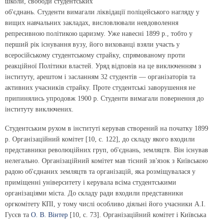
школи, свободи студентських
об'єднань. Студенти вимагали ліквідації поліцейського нагляду у
вищих навчальних закладах, висловлювали невдоволення
репресивною політикою царизму. Уже навесні 1899 р., тобто у
перший рік існування вузу, його вихованці взяли участь у
всеросійському студентському страйку, спрямованому проти
реакційної Політики властей. Уряд відповів на це виключенням з
інституту, арештом і засланням 32 студентів — організаторів та
активних учасників страйку. Проте студентські заворушення не
припинялись упродовж 1900 р. Студенти вимагали повернення до
інституту виключених.
Студентським рухом в інституті керував створений на початку 1899
р. Організаційний комітет [10, с. 122], до складу якого входили
представники революційних груп, об'єднань, земляцтв. Він існував
нелегально. Організаційний комітет мав тісний зв'язок з Київською
радою об'єднаних земляцтв та організацій, яка розміщувалася у
приміщенні університету і керувала всіма студентськими
організаціями міста. До складу ради входили представники
оргкомітету КПІ, у тому числі особливо діяльні його учасники А.І.
Гусєв та
О. В. Вінтер
[10, с. 73]. Організаційний комітет і Київська