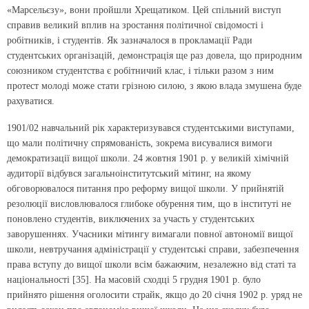
«Марсельєзу», вони пройшли Хрещатиком. Цей спільний виступ
справив великий вплив на зростання політичної свідомості і
робітників, і студентів. Як зазначалося в прокламації Ради
студентських організацій, демонстрація ще раз довела, що природним
союзником студентства є робітничий клас, і тільки разом з ним
протест молоді може стати грізною силою, з якою влада змушена буде
рахуватися.
1901/02 навчальний рік характеризувався студентськими виступами,
що мали політичну спрямованість, зокрема висувалися вимоги
демократизації вищої школи. 24 жовтня 1901 р. у великій хімічній
аудиторії відбувся загальноінститутський мітинг, на якому
обговорювалося питання про реформу вищої школи. У прийнятій
резолюції висловлювалося глибоке обурення тим, що в інституті не
поновлено студентів, виключених за участь у студентських
заворушеннях. Учасники мітингу вимагали повної автономії вищої
школи, невтручання адміністрації у студентські справи, забезпечення
права вступу до вищої школи всім бажаючим, незалежно від статі та
національності [35]. На масовій сходці 5 грудня 1901 р. було
прийнято рішення оголосити страйк, якщо до 20 січня 1902 р. уряд не