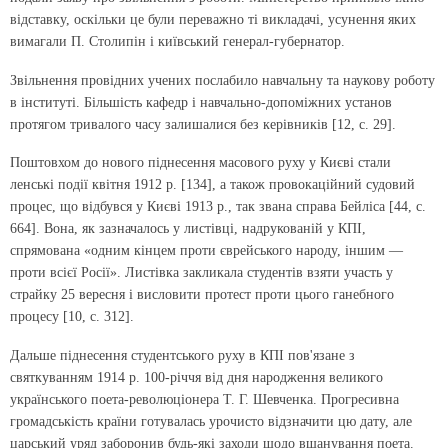
відставку, оскільки це були переважно ті викладачі, усунення яких
вимагали П. Столипін і київський генерал-губернатор.
Звільнення провідних учених послабило навчальну та наукову роботу
в інституті. Більшість кафедр і навчально-допоміжних установ
протягом тривалого часу залишалися без керівників [12, с. 29].
Поштовхом до нового піднесення масового руху у Києві стали
ленські події квітня 1912 р. [134], а також провокаційний судовий
процес, що відбувся у Києві 1913 р., так звана справа Бейліса [44, с.
664]. Вона, як зазначалось у листівці, надрукованій у КПІ,
спрямована «одним кінцем проти єврейського народу, іншим —
проти всієї Росії». Листівка закликала студентів взяти участь у
страйку 25 вересня і висловити протест проти цього ганебного
процесу [10, с. 312].
Дальше піднесення студентського руху в КПІ пов'язане з
святкуванням 1914 р. 100-річчя від дня народження великого
українського поета-революціонера Т. Г. Шевченка. Прогресивна
громадськість країни готувалась урочисто відзначити цю дату, але
царський уряд заборонив будь-які заходи щодо вшанування поета.