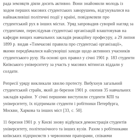
рада земляцтв діяли досить активно. Вони знайомили молодь із
ходом перших масових студентських заворушень, відгукувалися на
найважливіші політичні події у країні, повідомляли про
студентський рух в інших містах. Уряд запровадив суворий нагляд за
студентами, переслідував студентські організацій влаштовував на
кафедри вищих навчальних закладів реакційну професуру, а 29 липня
1899 р. видав «Тимчасові правила про студентські організації»,
якими передбачалися найсуворіші заходи щодо активних учасників
студентського руху. На основі цих правил у січні 1901 р. 183 студенти
Київського університету за участь у масових мітингах віддали у
солдати.
Репресії уряду викликали хвилю протесту. Вибухнув загальний
студентський страйк, який до березня 1901 р. охопив 35 навчальних
закладів країни. У січні першими виступили студенти КПІ та
університету, їх підтримали студенти і робітники Петербурга,
Москви, Харкова та інших міст [33, с. 50].
11 березня 1901 р. у Києві знову відбулася демонстрація студентів
університету, політехнічного та інших вузів. Разом з робітниками
київських підприємств з червоними прапорами, співаючи