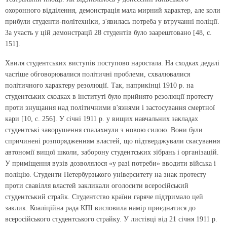
охоронного відділення, демонстрація мала мирний характер, але коли
прибули студенти-політехніки, з'явилась потреба у втручанні поліції.
За участь у цій демонстрації 28 студентів було заарештовано [48, с.
151].
Хвиля студентських виступів поступово наростала. На сходках дедалі
частіше обговорювалися політичні проблеми, схвалювалися
політичного характеру резолюції. Так, наприкінці 1910 р. на
студентських сходках в інституті було прийнято резолюції протесту
проти знущання над політичними в'язнями і застосування смертної
кари [10, с. 256]. У січні 1911 р. у вищих навчальних закладах
студентські заворушення спалахнули з новою силою. Вони були
спричинені розпорядженням властей, що підтверджували скасування
автономії вищої школи, заборону студентських зібрань і організацій.
У приміщення вузів дозволялося «у разі потреби» вводити війська і
поліцію. Студенти Петербурзького університету на знак протесту
проти свавілля властей закликали оголосити всеросійський
студентський страйк. Студентство країни гаряче підтримало цей
заклик. Коаліційна рада КПІ висловила намір приєднатися до
всеросійського студентського страйку. У листівці від 21 січня 1911 р.