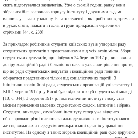
свята підготувалися заздалегідь. Уже о сьомій годині ранку вони
зібралися біля головного корпусу інституту і дружними рядами
влились у загальну колону. Багато студентів, як і робітників, тримали
в руках стяги, плакати і гасла, а груди прикрасили червоними
стрічками [44, с. 238].
За прикладом робітників студенти київських вузів утворили раду
студентських депутатів з представниками від усіх вузів міста. Збори
студентських депутатів, що відбулися 24 березня 1917 р., висловили
довіру коаліційній раді і більшістю голосів ухвалили рішення про те,
що до ради студентських депутатів і коаліційної ради повинні
обиратися представники тільки від соціалістичних партій. З
ініціативи коаліційної ради, студентських організацій університету і
КПІ 1 червня 1917 р. у Києві було відкрито клуб студентської молоді
[10, с. 344]. З березня 1917 р. політехнічний інститут знову став
місцем проведення масових студентських сходок, мітингів і зібрань.
Студенти, викладачі, службовці інституту тепер уже відкрито
обговорювали різні питання загальнодержавного та інститутського
життя, вимагаючи передусім демократизації органів управління
інститутом. На одному з таких зібрань коаліційній раді було доручено