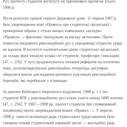
Рух протесту студентів інституту не припинявся протягом усього
1906 р.
Після розпуску урядом першої Державної думи, 11 червня 1907 р.
було запроваджено нові «Правила про студентські організації і
проведення зібрань у стінах вищих навчальних закладів».
«Правила...» фактично ліквідували вузівську автономію. Проте
повністю витравити революційний дух у середовищі студентів уряду
не вдалося. В інституті напівлегально діяли студентські організації,
до складу яких входили кілька сот студентів, професори і викладачі
[47, с. 256]. У вузі продовжувалось читання рефератів на політичні
теми, розповсюджувалась революційна література, регулярно
збиралися кошти для надання допомоги учасникам революційної
боротьби, які перебували у в'язницях.
За даними Київського охоронного відділення, 1908 р. з 2 тис.
студентів КПІ у революційному русі взяли участь понад 1000 чоловік
[47, с. 256]. У 1907—1908 рр. протест студентів був спрямований
насамперед проти запровадження нових «Правил...». У вересні
1908 р. замість колишньої ради студентських представників було
створено новий студентський керівний орган — коаліційну раду.