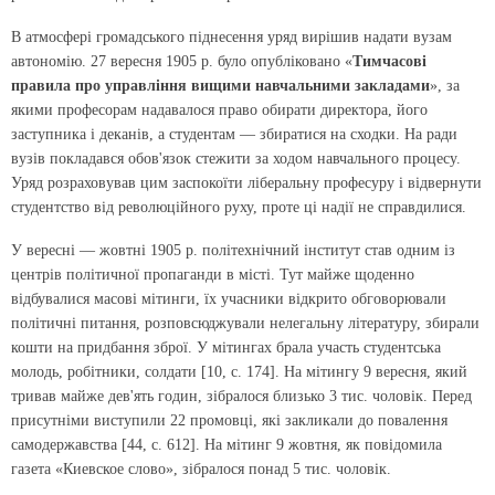
В атмосфері громадського піднесення уряд вирішив надати вузам
автономію. 27 вересня 1905 р. було опубліковано «
Тимчасові
правила про управління вищими навчальними закладами
», за
якими професорам надавалося право обирати директора, його
заступника і деканів, а студентам — збиратися на сходки. На ради
вузів покладався обов'язок стежити за ходом навчального процесу.
Уряд розраховував цим заспокоїти ліберальну професуру і відвернути
студентство від революційного руху, проте ці надії не справдилися.
У вересні — жовтні 1905 р. політехнічний інститут став одним із
центрів політичної пропаганди в місті. Тут майже щоденно
відбувалися масові мітинги, їх учасники відкрито обговорювали
політичні питання, розповсюджували нелегальну літературу, збирали
кошти на придбання зброї. У мітингах брала участь студентська
молодь, робітники, солдати [10, с. 174]. На мітингу 9 вересня, який
тривав майже дев'ять годин, зібралося близько 3 тис. чоловік. Перед
присутніми виступили 22 промовці, які закликали до повалення
самодержавства [44, с. 612]. На мітинг 9 жовтня, як повідомила
газета «Киевское слово», зібралося понад 5 тис. чоловік.