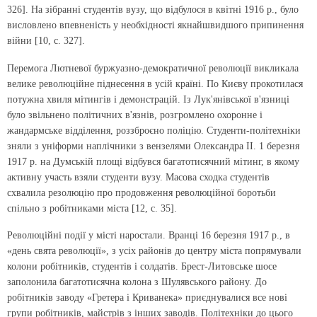
326]. На зібранні студентів вузу, що відбулося в квітні 1916 р., було
висловлено впевненість у необхідності якнайшвидшого припинення
війни [10, с. 327].
Перемога Лютневої буржуазно-демократичної революції викликала
велике революційне піднесення в усій країні. По Києву прокотилася
потужна хвиля мітингів і демонстрацій. Із Лук'янівської в'язниці
було звільнено політичних в'язнів, розгромлено охоронне і
жандармське відділення, роззброєно поліцію. Студенти-політехніки
зняли з уніформи наплічники з вензелями Олександра II. 1 березня
1917 р. на Думській площі відбувся багатотисячний мітинг, в якому
активну участь взяли студенти вузу. Масова сходка студентів
схвалила резолюцію про продовження революційної боротьби
спільно з робітниками міста [12, с. 35].
Революційні події у місті наростали. Вранці 16 березня 1917 р., в
«день свята революції», з усіх районів до центру міста попрямували
колони робітників, студентів і солдатів. Брест-Литовське шосе
заполонила багатотисячна колона з Шулявського району. До
робітників заводу «Гретера і Криванека» приєднувалися все нові
групи робітників, майстрів з інших заводів. Політехніки до цього