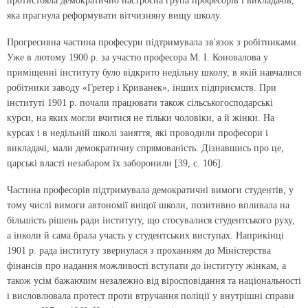
протистояла демократично настроєна група професорів і викладачів,
яка прагнула реформувати вітчизняну вищу школу.
Прогресивна частина професури підтримувала зв'язок з робітниками.
Уже в лютому 1900 р. за участю професора М. І. Коновалова у
приміщенні інституту було відкрито недільну школу, в якій навчалися
робітники заводу «Гретер і Криванек», інших підприємств. При
інституті 1901 р. почали працювати також сільськогосподарські
курси, на яких могли вчитися не тільки чоловіки, а й жінки. На
курсах і в недільній школі заняття, які проводили професори і
викладачі, мали демократичну спрямованість. Дізнавшись про це,
царські власті незабаром їх заборонили [39, с. 106].
Частина професорів підтримувала демократичні вимоги студентів, у
тому числі вимоги автономії вищої школи, позитивно впливала на
більшість рішень ради інституту, що стосувалися студентського руху,
а інколи й сама брала участь у студентських виступах. Наприкінці
1901 р. рада інституту звернулася з проханням до Міністерства
фінансів про надання можливості вступати до інституту жінкам, а
також усім бажаючим незалежно від віросповідання та національності
і висловлювала протест проти втручання поліції у внутрішні справи