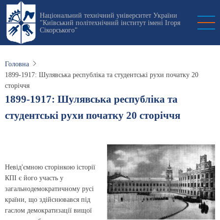
Перейти
Національний технічний університет України
до
"Київський політехнічний інститут імені Ігоря
основного
Сікорського"
вмісту
Головна
1899-1917: Шулявська республіка та студентські рухи початку 20
сторіччя
1899-1917: Шулявська республіка та
студентські рухи початку 20 сторіччя
Невід'ємною сторінкою історії
КПІ є його участь у
загальнодемократичному русі
країни, що здійснювався під
гаслом демократизації вищої