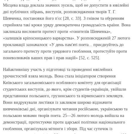
Місцева влада доклала значних зусиль, щоб не допустити в ювілейні
дні публічних зібрань, виступів, розповсюдження творів Т. Г.
Шевченка, постановки його п'єс [28, с. 33]. З гнівом та обуренням
сприйняла такі кроки уряду демократична громадськість країни. Вона
закликала висловити протест проти «гонителів Шевченка»,
«залишків кріпосницького варварства». У розповсюдженій 27 лютого
прокламації зазначалося: «У день пам'яті поета... приєднуйтесь до
загального протесту проти урядового гноблення, протестуйте проти
поневолювачів ваших прав і прав націй» [52, с. 525].
Найактивнішу участь у підготовці та проведенні ювілейних
урочистостей взяла молодь. Вона стала ініціатором створення
Київського загальноміського особливого комітету для організації
студентських виступів, до якого, крім студентів-українців, увійшли
представники польського, грузинського та вірменського земляцтв.
Вони видрукували листівки із закликом широко відзначити
шевченківські дні, організувати читання російською, українською та
польською мовами творів поета. 25—26 лютого молодь вийшла на
демонстрації, протестуючи проти царської політики національного
гноблення, організувала мітинги і збори. Під час сутичок із