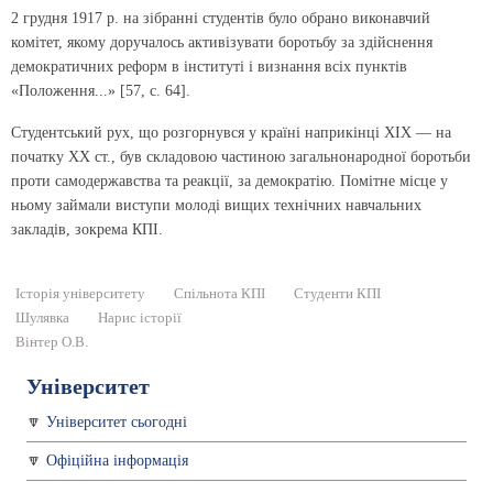
2 грудня 1917 р. на зібранні студентів було обрано виконавчий
комітет, якому доручалось активізувати боротьбу за здійснення
демократичних реформ в інституті і визнання всіх пунктів
«Положення...» [57, с. 64].
Студентський рух, що розгорнувся у країні наприкінці XIX — на
початку XX ст., був складовою частиною загальнонародної боротьби
проти самодержавства та реакції, за демократію. Помітне місце у
ньому займали виступи молоді вищих технічних навчальних
закладів, зокрема КПІ.
Історія університету
Спільнота КПІ
Студенти КПІ
Шулявка
Нарис історії
Вінтер О.В.
Університет
Університет сьогодні
Офіційна інформація