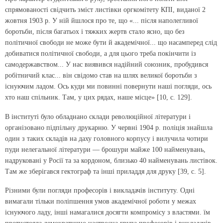
спрямованості свідчить зміст листівки оргкомітету КПІ, виданої 2
жовтня 1903 р. У ній йшлося про те, що «... після наполегливої
боротьби, після багатьох і тяжких жертв стало ясно, що без
політичної свободи не може бути й академічної... що насамперед слід
добиватися політичної свободи, а для цього треба покінчити із
самодержавством... У нас виявився надійний союзник, пробудився
робітничий клас... він свідомо став на шлях великої боротьби з
існуючим ладом. Ось куди ми повинні повернути наші погляди, ось
хто наш спільник. Там, у цих рядах, наше місце» [10, с. 129].
В інституті було обладнано склади революційної літератури і
організовано підпільну друкарню. У червні 1904 р. поліція знайшла
один з таких складів на даху головного корпусу і вилучила чотири
пуди нелегальної літератури — брошури майже 100 найменувань,
надруковані у Росії та за кордоном, близько 40 найменувань листівок.
Там же зберігався гектограф та інші приладдя для друку [39, с. 5].
Різними були погляди професорів і викладачів інституту. Одні
вимагали тільки поліпшення умов академічної роботи у межах
існуючого ладу, інші намагалися досягти компромісу з властями. їм