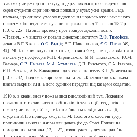
з дозволу директора інституту, підкреслювалося, що заворушення
серед студентів спричинилися подіями у вузах усієї країни. Рада
вважала, що єдиною умовою відновлення нормального навчального
процесу в інституті є скасування «Правил...» від 11 червня 1907 р.
[10, с. 225]. На знак протесту проти запровадження нових
«Правил...» у відставку подали директор інституту
В.Ф. Тимофєєв
,
декани В.Г. Бажаєв,
О.О. Радціг
, В.Г. Шапошников,
Є.О. Патон
[49, с.
49]. Міністерство внутрішніх справ, з свого боку, зажадало звільнити
з інституту професорів М.П. Чирвінського, М.М. Тіхвінського, Ю.М.
Вагнера,
О.В. Нечаєва
,
М.А. Артем'єва
, Д.П. Рузського, С.А. Іванова,
Є.П. Вотчала, А.В. Ключарова і директора інституту К.Т. Дементьєва
[10, с. 242]. Водночас чорносотенна газета «Киевлянин» закликала
взагалі закрити КПІ, а його будинки передати під казарми солдатам.
1910 р. в країні знову пожвавився революційний рух. Яскравим
проявом цього став виступ робітників, інтелігенції, студентів на
початку листопада. У ряді міст пройшли масові демонстрації,
студенти КПІ з приводу смерті Л. М. Толстого оголосили траур,
припинили заняття і направили делегацію до Ясної Поляни на
похорон письменника [12, с. 27], взяли участь у демонстрації на
Театральній площі. Як відзначалось у донесенні Київського