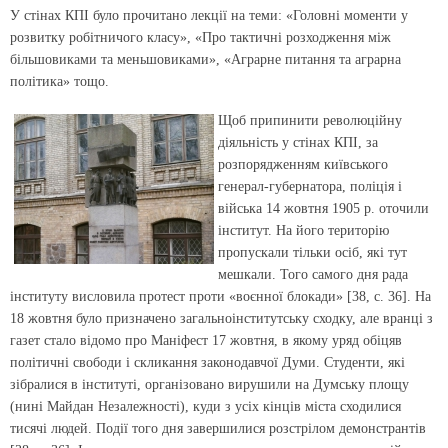
У стінах КПІ було прочитано лекції на теми: «Головні моменти у
розвитку робітничого класу», «Про тактичні розходження між
більшовиками та меньшовиками», «Аграрне питання та аграрна
політика» тощо.
Щоб припинити революційну
діяльність у стінах КПІ, за
розпорядженням київського
генерал-губернатора, поліція і
війська 14 жовтня 1905 р. оточили
інститут. На його територію
пропускали тільки осіб, які тут
мешкали. Того самого дня рада
інституту висловила протест проти «воєнної блокади» [38, с. 36]. На
18 жовтня було призначено загальноінститутську сходку, але вранці з
газет стало відомо про Маніфест 17 жовтня, в якому уряд обіцяв
політичні свободи і скликання законодавчої Думи. Студенти, які
зібралися в інституті, організовано вирушили на Думську площу
(нині Майдан Незалежності), куди з усіх кінців міста сходилися
тисячі людей. Події того дня завершилися розстрілом демонстрантів