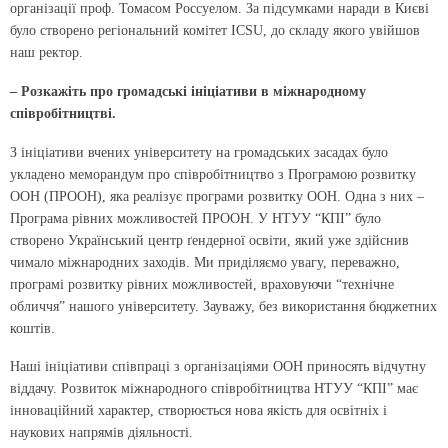
організації проф. Томасом Россуелом. За підсумками наради в Києві
було створено регіональний комітет ICSU, до складу якого увійшов
наш ректор.
– Розкажіть про громадські ініціативи в міжнародному
співробітництві.
З ініціативи вчених університету на громадських засадах було
укладено меморандум про співробітництво з Програмою розвитку
ООН (ПРООН), яка реалізує програми розвитку ООН. Одна з них –
Програма рівних можливостей ПРООН. У НТУУ “КПІ” було
створено Український центр ґендерної освіти, який уже здійснив
чимало міжнародних заходів. Ми приділяємо увагу, переважно,
програмі розвитку рівних можливостей, враховуючи “технічне
обличчя” нашого університету. Зауважу, без використання бюджетних
коштів.
Наші ініціативи співпраці з організаціями ООН приносять відчутну
віддачу. Розвиток міжнародного співробітництва НТУУ “КПІ” має
інноваційний характер, створюється нова якість для освітніх і
наукових напрямів діяльності.