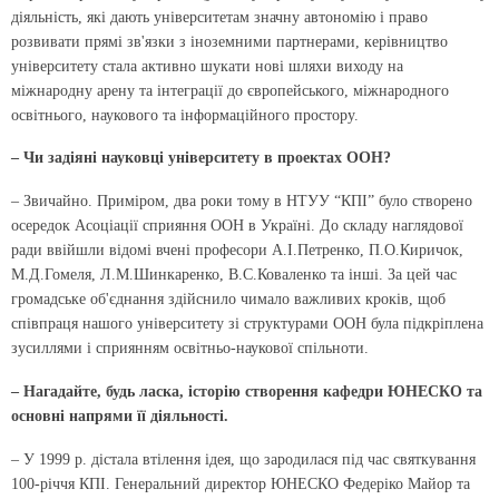
діяльність, які дають університетам значну автономію і право
розвивати прямі зв'язки з іноземними партнерами, керівництво
університету стала активно шукати нові шляхи виходу на
міжнародну арену та інтеграції до європейського, міжнародного
освітнього, наукового та інформаційного простору.
– Чи задіяні науковці університету в проектах ООН?
– Звичайно. Приміром, два роки тому в НТУУ “КПІ” було створено
осередок Асоціації сприяння ООН в Україні. До складу наглядової
ради ввійшли відомі вчені професори А.І.Петренко, П.О.Киричок,
М.Д.Гомеля, Л.М.Шинкаренко, В.С.Коваленко та інші. За цей час
громадське об'єднання здійснило чимало важливих кроків, щоб
співпраця нашого університету зі структурами ООН була підкріплена
зусиллями і сприянням освітньо-наукової спільноти.
– Нагадайте, будь ласка, історію створення кафедри ЮНЕСКО та
основні напрями її діяльності.
– У 1999 р. дістала втілення ідея, що зародилася під час святкування
100-річчя КПІ. Генеральний директор ЮНЕСКО Федеріко Майор та