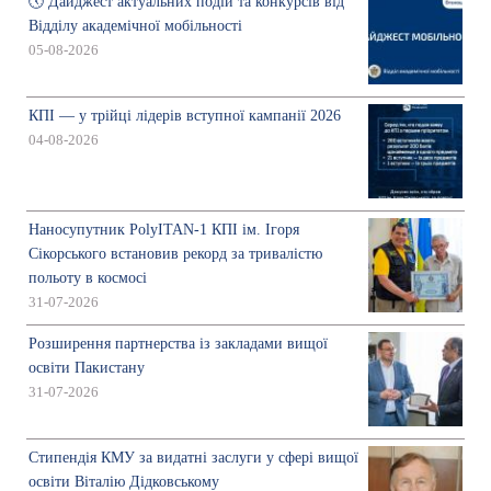
🕔 Дайджест актуальних подій та конкурсів від
Відділу академічної мобільності
05-08-2026
КПІ — у трійці лідерів вступної кампанії 2026
04-08-2026
Наносупутник PolyITAN-1 КПІ ім. Ігоря
Сікорського встановив рекорд за тривалістю
польоту в космосі
31-07-2026
Розширення партнерства із закладами вищої
освіти Пакистану
31-07-2026
Стипендія КМУ за видатні заслуги у сфері вищої
освіти Віталію Дідковському