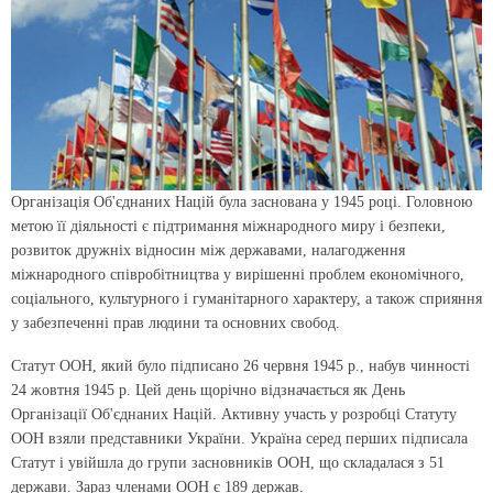
Організація Об'єднаних Націй була заснована у 1945 році. Головною
метою її діяльності є підтримання міжнародного миру i безпеки,
розвиток дружніх відносин між державами, налагодження
міжнародного співробітництва у вирішенні проблем економічного,
соціального, культурного i гуманітарного характеру, а також сприяння
у забезпеченні прав людини та основних свобод.
Статут ООН, який було підписано 26 червня 1945 р., набув чинності
24 жовтня 1945 р. Цей день щорічно відзначається як День
Організації Об'єднаних Націй.
Активну участь у розробці Статуту
ООН взяли представники України. Україна серед перших підписала
Статут i увійшла до групи засновників ООН, що складалася з 51
держави. Зараз членами ООН є 189 держав.