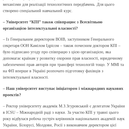
механізми для реалізації технологічних передбачень. Для цього
створено спеціальний навчальний курс.
– Університет “КПІ” також співпрацює з Всесвітньою
організацією інтелектуальної власності?
– Із Генеральним директором ВОІВ, заступником Генерального
секретаря ООН Камілом Ідрісом – також почесним доктором КПІ –
було підписано угоду про співпрацю з цією організацією, яка
допомагає країнам у розвитку охорони прав власності, юридичному
забезпеченні прав авторів при трансфері технологій тощо. У ММІ та
на ФП вперше в Україні розпочато підготовку фахівців з
інтелектуальної власності.
– Наш університет виступає ініціатором і міжнародних наукових
проектів?
– Ректор університету академік М.З.Згуровський є делегатом України
в ICSU – Міжнародній раді з науки. За участю КПІ у травні цього
року відбулася робоча зустріч керівників національних академій наук
України, Білорусі, Молдови, Росії з виконавчим директором цієї