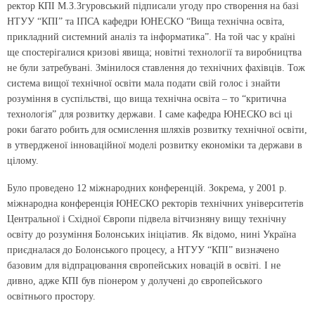
ректор КПІ М.З.Згуровський підписали угоду про створення на базі
НТУУ “КПІ” та ІПСА кафедри ЮНЕСКО “Вища технічна освіта,
прикладний системний аналіз та інформатика”. На той час у країні
ще спостерігалися кризові явища; новітні технології та виробництва
не були затребувані. Змінилося ставлення до технічних фахівців. Тож
система вищої технічної освіти мала подати свій голос і знайти
розуміння в суспільстві, що вища технічна освіта – то “критична
технологія” для розвитку держави. І саме кафедра ЮНЕСКО всі ці
роки багато робить для осмислення шляхів розвитку технічної освіти,
в утвердженої інноваційної моделі розвитку економіки та держави в
цілому.
Було проведено 12 міжнародних конференцій. Зокрема, у 2001 р.
міжнародна конференція ЮНЕСКО ректорів технічних університетів
Центральної і Східної Європи підвела вітчизняну вищу технічну
освіту до розуміння Болонських ініціатив. Як відомо, нині Україна
приєдналася до Болонського процесу, а НТУУ “КПІ” визначено
базовим для відпрацювання європейських новацій в освіті. І не
дивно, адже КПІ був піонером у долучені до європейського
освітнього простору.