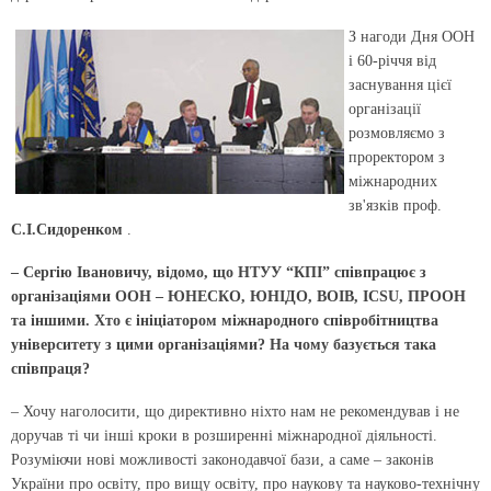
З нагоди Дня ООН
і 60-річчя від
заснування цієї
організації
розмовляємо з
проректором з
міжнародних
зв'язків проф.
С.І.Сидоренком
.
– Сергію Івановичу, відомо, що НТУУ “КПІ” співпрацює з
організаціями ООН – ЮНЕСКО, ЮНІДО, ВОІВ, ICSU, ПРООН
та іншими. Хто є ініціатором міжнародного співробітництва
університету з цими організаціями? На чому базується така
співпраця?
– Хочу наголосити, що директивно ніхто нам не рекомендував і не
доручав ті чи інші кроки в розширенні міжнародної діяльності.
Розуміючи нові можливості законодавчої бази, а саме – законів
України про освіту, про вищу освіту, про наукову та науково-технічну