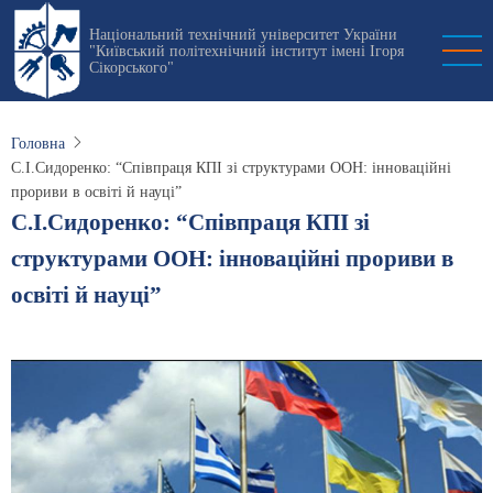
Перейти
Національний технічний університет України
до
"Київський політехнічний інститут імені Ігоря
основного
Сікорського"
вмісту
Головна
С.І.Сидоренко: “Співпраця КПІ зі структурами ООН: інноваційні
прориви в освіті й науці”
С.І.Сидоренко: “Співпраця КПІ зі
структурами ООН: інноваційні прориви в
освіті й науці”