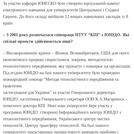
За участю кафедри ЮНЕСКО було створено віртуальний кампус
електронного навчання для університетів Центральної і Східної
Європи. До його складу ввійшли 12 вищих навчальних закладів із 8
країн.
– З 2001 року розпочалася співпраця НТУУ “КПІ” з ЮНІДО. Які
спільні проекти здійснюються нині?
– Високорозвинені країни – Японія, Великобританія, США для свого
економічного прориву скористалися, зокрема, методологією
технологічного передбачення, яку пропагує і поширює ця організація.
Під егідою ЮНІДО на базі нашого університету було проведено
міжнародний семінар “Методи технологічного передбачення та
практичне
застосування для України” за участю Генерального директора
ЮНІДО, заступника Генерального секретаря ООН К.А.Магаріноса –
почесного доктора КПІ. Нині наш університет бере участь у
програмах ЮНІДО: створенні Інформаційного центру ЮНІДО з
технологічного передбачення, Українського центру чистих
технологій, Центру трансферу технологій. На базі нашого
університету представники промисловості вивчають прийоми і