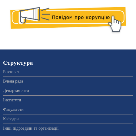
Структура
Ректорат
Вчена рада
Департаменти
Інститути
Факультети
Кафедри
Інші підрозділи та організації