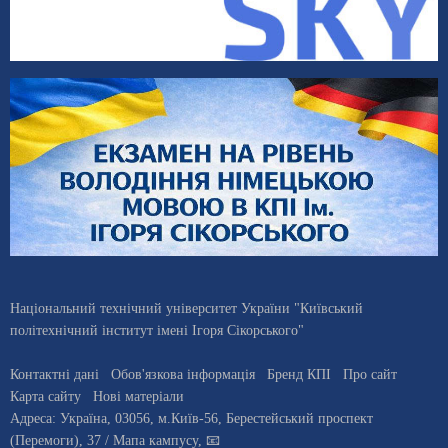
Національний технічний університет України "Київський
політехнічний інститут імені Ігоря Сікорського"
Контактні дані
Обов'язкова інформація
Бренд КПІ
Про сайт
Карта сайту
Нові матеріали
Адреса:
Україна
,
03056
, м.
Київ
-56,
Берестейський проспект
(Перемоги), 37
/ Мапа кампусу
,
📧