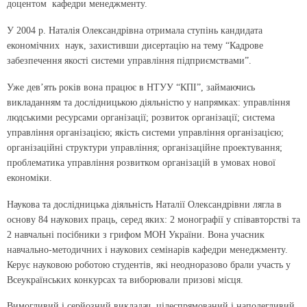
доцентом кафедри менеджменту.
У 2004 р. Наталія Олександрівна отримала ступінь кандидата
економічних наук, захистивши дисертацію на тему “Кадрове
забезпечення якості системи управління підприємствами”.
Уже дев’ять років вона працює в НТУУ “КПІ”, займаючись
викладанням та дослідницькою діяльністю у напрямках: управління
людськими ресурсами організації; розвиток організації; система
управління організацією; якість системи управління організацією;
організаційні структури управління; організаційне проектування;
проблематика управління розвитком організацій в умовах нової
економіки.
Наукова та дослідницька діяльність Наталії Олександрівни лягла в
основу 84 наукових праць, серед яких: 2 монографії у співавторстві та
2 навчальні посібники з грифом МОН України. Вона учасник
навчально-методичних і наукових семінарів кафедри менеджменту.
Керує науковою роботою студентів, які неодноразово брали участь у
Всеукраїнських конкурсах та виборювали призові місця.
Вимогливий і серйозний викладач, цілеспрямований і наполегливий