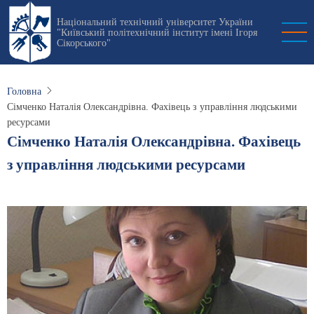
Перейти
Національний технічний університет України
до
"Київський політехнічний інститут імені Ігоря
основного
Сікорського"
вмісту
Головна
Сімченко Наталія Олександрівна. Фахівець з управління людськими
ресурсами
Сімченко Наталія Олександрівна. Фахівець
з управління людськими ресурсами