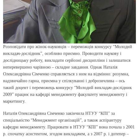
Розповідати про жінок-науковців – переможців конкурсу “Молодий
викладач-дослідник”, особливо приємно. Проводити наукову і
дослідницьку роботу, викладати серйозні дисципліни і залишатися
неперевершено чарівною – складне завдання. Однак Наталія
Олександрівна Сімченко справляється з ним на відмінно: розумна,
надзвичайно гарна, приємна у спілкуванні і доброзичлива – ось
такий доцент і переможець конкурсу “Молодий викладач-дослідник
2009” працює на кафедрі менеджменту факультету менеджменту і
маркетингу.
Наталія Олександрівна Сімченко закінчила НТУУ “КПІ” за
спеціальністю “Менеджмент організацій”, а також аспірантуру
кафедри менеджменту. Працювати в НТУУ “КПІ” вона почала з 2001
р. спочатку асистентом, згодом викладачем, а з 2007 р. і дотепер –