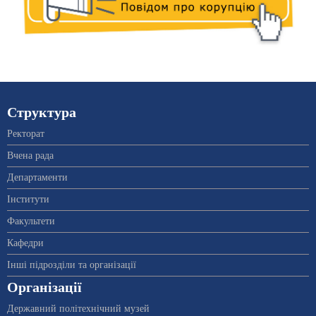
Структура
Ректорат
Вчена рада
Департаменти
Інститути
Факультети
Кафедри
Інші підрозділи та організації
Організації
Державний політехнічний музей