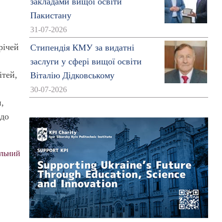
закладами вищої освіти
Пакистану
31-07-2026
річей
Стипендія КМУ за видатні
заслуги у сфері вищої освіти
ітей,
Віталію Дідковському
30-07-2026
и,
 до
льний