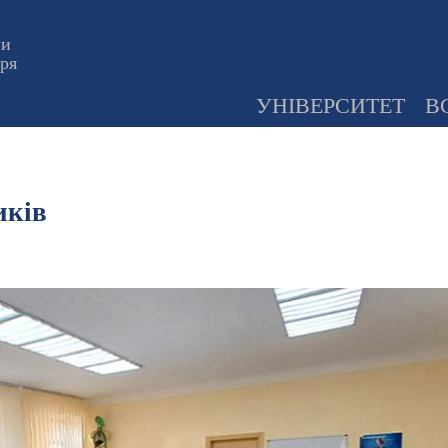
ни
оря
УНІВЕРСИТЕТ
В
иків