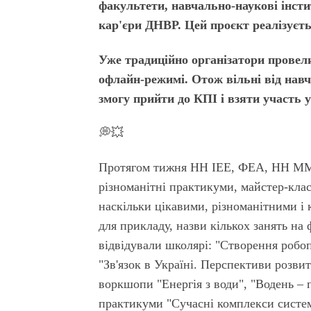
факультети, навчально-наукові інстит
кар'єри ДНВР. Цей проєкт реалізуєть
Уже традиційно організатори провели
офлайн-режимі. Отож вільні від навч
змогу прийти до КПІ і взяти участь у
💭💥
Протягом тижня НН ІЕЕ, ФЕА, НН ММ
різноманітні практикуми, майстер-клас
наскільки цікавими, різноманітними і
для прикладу, назви кількох занять на 
відвідували школярі: "Створення робо
"Зв'язок в Україні. Перспективи розвит
воркшопи "Енергія з води", "Водень – 
практикуми "Сучасні комплекси систем