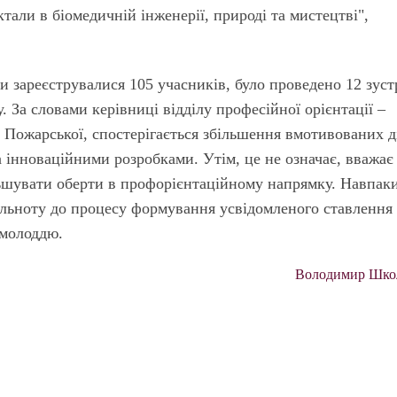
тали в біомедичній інженерії, природі та мистецтві",
ли зареєструвалися 105 учасників, було проведено 12 зуст
. За словами керівниці відділу професійної орієнтації –
 Пожарської, спостерігається збільшення вмотивованих д
 інноваційними розробками. Утім, це не означає, вважає
ільшувати оберти в профорієнтаційному напрямку. Навпак
ільноту до процесу формування усвідомленого ставлення
 молоддю.
Володимир Шко