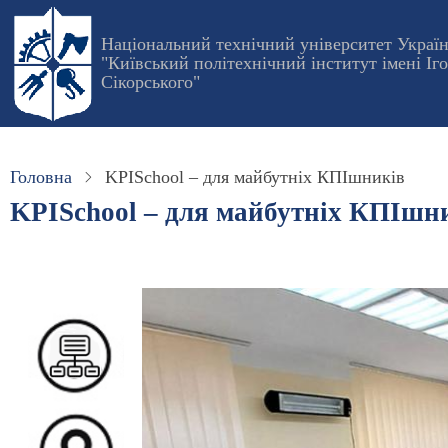
Перейти
до
Національний технічний університет Украї
"Київський політехнічний інститут імені Іг
основного
Сікорського"
вмісту
Головна
KPISchool – для майбутніх КПІшників
KPISchool – для майбутніх КПІшн