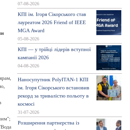
07-08-2026
КПІ ім. Ігоря Сікорського став
лауреатом 2026 Friend of IEEE
MGA Award
ли
05-08-2026
КПІ — у трійці лідерів вступної
кампанії 2026
04-08-2026
ярам,
Наносупутник PolyITAN-1 КПІ
мо,
ім. Ігоря Сікорського встановив
рекорд за тривалістю польоту в
в
космосі
31-07-2026
ним";
Розширення партнерства із
"Вода