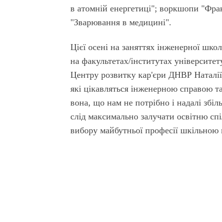
в атомній енергетиці"; воркшопи "Фрак
"Зварювання в медицині".
Цієї осені на заняттях інженерної шко
на факультетах/інститутах університету
Центру розвитку кар'єри ДНВР Наталії
які цікавляться інженерною справою та
вона, що нам не потрібно і надалі зб
слід максимально залучати освітню сп
вибору майбутньої професії шкільною