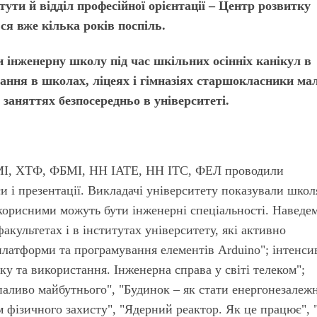
ути й відділ професійної орієнтації – Центр розвитку
ся вже кілька років поспіль.
 інженерну школу під час шкільних осінніх канікул в
ання в школах, ліцеях і гімназіях старшокласники ма
 заняттях безпосередньо в університеті.
І, ХТФ, ФБМІ, НН ІАТЕ, НН ІТС, ФЕЛ проводили
и і презентації. Викладачі університету показували школ
 корисними можуть бути інженерні спеціальності. Наведе
факультетах і в інститутах університету, які активно
платформи та програмування елементів Arduino"; інтенси
ку та використання. Інженерна справа у світі телеком";
паливо майбутнього", "Будинок – як стати енергонезалеж
 фізичного захисту", "Ядерний реактор. Як це працює", 