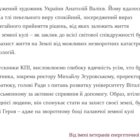
ужений художник України Анатолій Валієв. Йому вдалос
На тлі пекельного виру спокійний, зосереджений вираз
негайного прийняття рішень, від яких залежить життя
емної кулі – як заклик до всієї світової співдружності б
захист життя на Землі від можливих незворотних катастр
ологій.
ускники КПІ, висловлюємо глибоку вдячність усім, хто б
ятника, зокрема ректору Михайлу Згуровському, проректо
атюку, голові Ради з питань розвитку університету Вітал
сьменному за активне сприяння й допомогу. Образ, втіл
днієї людини, він спонукає стати на захист своєї землі, б
Героя – адже на зворотному боці палаючої земної кулі
Від імені ветеранів енергетичної 