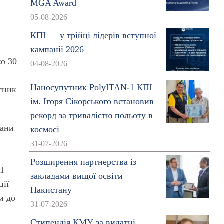
MGA Award
05-08-2026
КПІ — у трійці лідерів вступної
кампанії 2026
ко 30
04-08-2026
Наносупутник PolyITAN-1 КПІ
ятник
ім. Ігоря Сікорського встановив
рекорд за тривалістю польоту в
рани
космосі
31-07-2026
Розширення партнерства із
І
закладами вищої освіти
ції
Пакистану
и до
31-07-2026
Стипендія КМУ за видатні