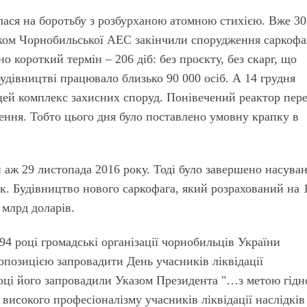
лася на боротьбу з розбурханою атомною стихією. Вже 30
ком Чорнобильської АЕС закінчили спорудження саркофа
но короткий термін – 206 діб: без проєкту, без скарг, що
будівництві працювало близько 90 000 осіб. А 14 грудня
цей комплекс захисних споруд. Понівечений реактор пер
ення. Тобто цього дня було поставлено умовну крапку в
 аж 29 листопада 2016 року. Тоді було завершено насува
к. Будівництво нового саркофага, який розрахований на 
 млрд доларів.
94 році громадські організації чорнобильців України
опозицією запровадити День учасників ліквідації
році його запровадили Указом Президента "…з метою гідн
 високого професіоналізму учасників ліквідації наслідків