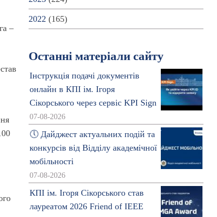
2022
(165)
га –
Останні матеріали сайту
естав
Інструкція подачі документів
онлайн в КПІ ім. Ігоря
Сікорського через сервіс KPI Sign
07-08-2026
ння
100
🕔 Дайджест актуальних подій та
конкурсів від Відділу академічної
мобільності
07-08-2026
КПІ ім. Ігоря Сікорського став
ого
лауреатом 2026 Friend of IEEE