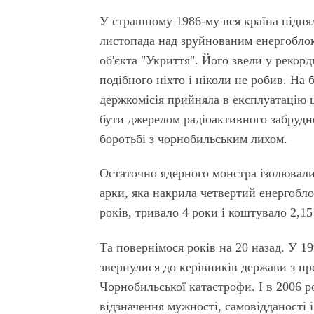
У страшному 1986-му вся країна підня
листопада над зруйнованим енергобло
об'єкта "Укриття". Його звели у рекорд
подібного ніхто і ніколи не робив. На 
держкомісія прийняла в експлуатацію 
бути джерелом радіоактивного забрудн
боротьбі з чорнобильським лихом.
Остаточно ядерного монстра ізолювали
арки, яка накрила четвертий енергобло
років, тривало 4 роки і коштувало 2,15
Та повернімося років на 20 назад. У 19
звернулися до керівників держави з пр
Чорнобильської катастрофи. І в 2006 
відзначення мужності, самовідданості і