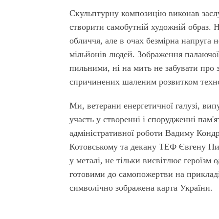
Скульптурну композицію виконав засл
створити самобутній художній образ. 
обличчя, але в очах безмірна напруга 
мільйонів людей. Зображення палаючої з
пильними, ні на мить не забувати про 
спричинених шаленим розвитком техн
Ми, ветерани енергетичної галузі, вип
участь у створенні і спорудженні пам'
адміністративної роботи Вадиму Кондр
Котовському та декану ТЕФ Євгену Пи
у металі, не тільки висвітлює героїзм о
готовими до самопожертви на прикладі 
символічно зображена карта України.