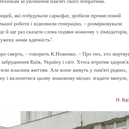
ітехнікам за увічнення пам'яті свого побратима.
людей, які побудували саркофаг, зробили промисловий
льшої роботи і відновили генерацію, – розмірковували
е й ще раз сказати слова подяки кожному з ліквідаторів,
лужену ними вдячність".
 про смерть, – говорить К.Ноженко. – Про тих, хто жертву
забруднення Київ, Україну і світ. Хтось втратив здоров'я
тили власним життям. Але вони живуть у пам'яті рідних,
шану і вклонитися цьому знаковому місцю: згадати минуле,
Н. Вд