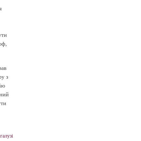
я
ути
оф,
рав
ру з
ію
ений
ути
галузі