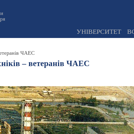
ни
оря
УНІВЕРСИТЕТ
В
ветеранів ЧАЕС
хніків – ветеранів ЧАЕС