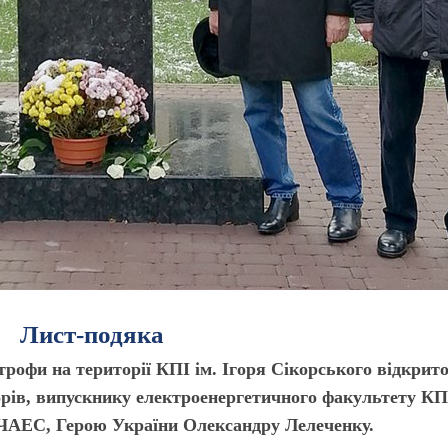
Лист-подяка
трофи на території КПІ ім. Ігоря Сікорського відкрит
орів, випускнику електроенергетичного факультету КП
 ЧАЕС, Герою України Олександру Лелеченку.