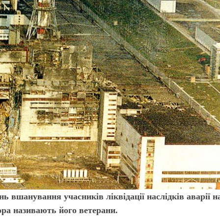
нь вшанування учасників ліквідації наслідків аварії н
ра називають його ветерани.