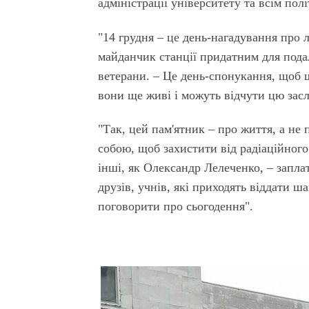
адміністрації університету та всім пол
"14 грудня – це день-нагадування про 
майданчик станції придатним для пода
ветерани. – Це день-спонукання, щоб щ
вони ще живі і можуть відчути цю зас
"Так, цей пам'ятник – про життя, а не
собою, щоб захистити від радіаційного 
інші, як Олександр Лелеченко, – запла
друзів, учнів, які приходять віддати 
поговорити про сьогодення".