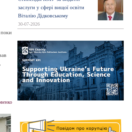
заслуги у сфері вищої освіти
Віталію Дідковському
30-07-2026
 поки
вав
,
овенко