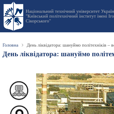
Перейти
до
Національний технічний університет Украї
"Київський політехнічний інститут імені Іг
основного
Сікорського"
вмісту
Головна
День ліквідатора: шануймо політехніків – 
День ліквідатора: шануймо політе