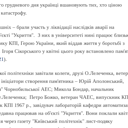
о грудневого дня українці вшановують тих, хто ціною
 катастрофу.
шніх – брали участь у ліквідації наслідків аварії на
єкті "Укриття". З них в університеті нині працює близь
ку КПІ, Герою України, який віддав життя у боротьбі з
 Ігоря Сікорського у квітні цього року встановлено пам'
21
)
.
кої політехніки завітали колеги, друзі О.Лелеченка, вете
, ініціатори створення пам'ятника – Юрій Аполонський,
ття" Чорнобильської АЕС; Микола Бондар, начальник
 О.Лелеченка; Петро Божко, ветеран ЧАЕС, випускник КП
 КПІ 1967 р., завідувач лабораторій кафедри автоматиза
давна працював на об'єкті "Укриття". Вони поклали квіт
 через газету "Київський політехнік" лист-подяку