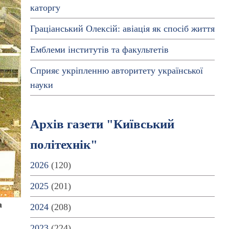
каторгу
Граціанський Олексій: авіація як спосіб життя
Емблеми інститутів та факультетів
Сприяє укріпленню авторитету української
науки
Архів газети "Київський
політехнік"
2026
(120)
2025
(201)
а
2024
(208)
2023
(224)