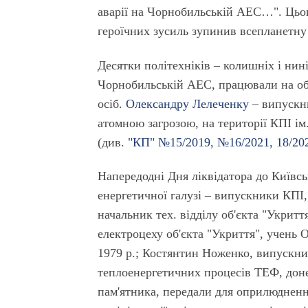
аварії на Чорнобильській АЕС…". Цьог
героїчних зусиль зупинив всепланетну
Десятки політехніків – колишніх і нині
Чорнобильській АЕС, працювали на об'
осіб.
Олександру Лелеченку
– випускни
атомною загрозою, на території КПІ ім.
(див.
"КП" №15/2019
,
№16/2021
,
18/20
Напередодні Дня ліквідатора до Київсь
енергетичної галузі – випускники КПІ
начальник тех. відділу об'єкта "Укри
електроцеху об'єкта "Укриття", учень
1979 р.; Костянтин Ноженко, випускник
теплоенергетичних процесів ТЕФ, доне
пам'ятника, передали для оприлюднення