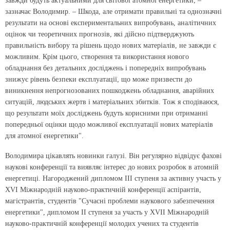
завжди будуть актуальними для світової атомної енергетики, –
зазначає Володимир. – Шкода, але отримати правильні та однозначні
результати на основі експериментальних випробувань, аналітичних
оцінок чи теоретичних прогнозів, які дійсно підтверджують
правильність вибору та рішень щодо нових матеріалів, не завжди є
можливим. Крім цього, створення та використання нового
обладнання без детальних досліджень і попередніх випробувань
знижує рівень безпеки експлуатації, що може призвести до
виникнення непрогнозованих пошкоджень обладнання, аварійних
ситуацій, людських жертв і матеріальних збитків. Тож я сподіваюся,
що результати моїх досліджень будуть корисними при отриманні
попередньої оцінки щодо можливої експлуатації нових матеріалів
для атомної енергетики".
Володимира цікавлять новинки галузі. Він регулярно відвідує фахові
наукові конференції та виявляє інтерес до нових розробок в атомній
енергетиці. Нагороджений дипломом ІІІ ступеня за активну участь у
XVI Міжнародній науково-практичній конференції аспірантів,
магістрантів, студентів "Сучасні проблеми наукового забезпечення
енергетики", дипломом ІІ ступеня за участь у XVIІ Міжнародній
науково-практичній конференції молодих учених та студентів