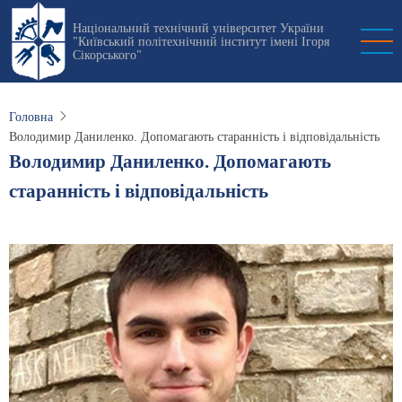
Перейти
Національний технічний університет України
до
"Київський політехнічний інститут імені Ігоря
основного
Сікорського"
вмісту
Головна
Володимир Даниленко. Допомагають старанність і відповідальність
Володимир Даниленко. Допомагають
старанність і відповідальність