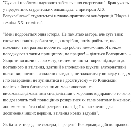
"Сучасні проблеми наукового забезпечення енергетики". Брав участь
у предметних студентських олімпіадах, є призером XІХ
Всеукраїнської студентської науково-практичної конференції "Наука і
техніка ХХІ століття".
"Мені подобається одна історія. Не пам'ятаю автора, але суть така:
спочатку почніть робити те, що потрібно, потім робіть те, що
можливо, і ви раптом побачите, що робите неможливе. Я цілком
погоджуюся з таким принципом, це працює! – ділиться Володимир. –
Якщо ти визначив свою мету, систематично та творчо підходиш до
поетапного її втілення, здатний наполегливо шукати альтернативні
шляхи вирішення визначених завдань, не здаватися у випадку невдач
і по завершенні не зупинятися на досягнутому – то Київський
політех з його багатогранними можливостями та
висококваліфікованими спеціалістами є хорошою відправною точкою,
що дозволить тобі повноцінно розкритися як талановитому інженеру,
допоможе знайти свіжі резерви, сили, ідеї та натхнення для
досягнення інших вершин, втілення нових задумів".
Як бачите, порада не складна, і "рецепт" Володимира дійсно працює.