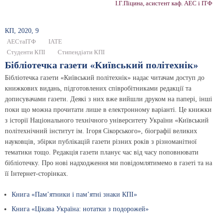
І.Г.Піцина, асистент каф. АЕС і ІТФ
КП, 2020, 9
АЕСтаІТФ
ІАТЕ
Студенти КПІ
Стипендіати КПІ
Бібліотечка газети «Київський політехнік»
Бібліотечка газети «Київський політехнік» надає читачам доступ до
книжкових видань, підготовлених співробітниками редакції та
дописувачами газети. Деякі з них вже вийшли друком на папері, інші
поки що можна прочитати лише в електронному варіанті. Це книжки
з історії Національного технічного університету України «Київський
політехнічний інститут ім. Ігоря Сікорського», біографії великих
науковців, збірки публікацій газети різних років з різноманітної
тематики тощо. Редакція газети планує час від часу поповнювати
бібліотечку. Про нові надходження ми повідомлятимемо в газеті та на
її Інтернет-сторінках.
Книга «Пам’ятники і пам’ятні знаки КПІ»
Книга «Цікава Україна: нотатки з подорожей»