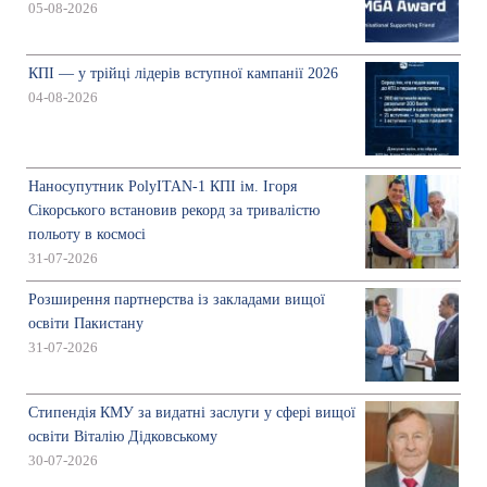
05-08-2026
КПІ — у трійці лідерів вступної кампанії 2026
04-08-2026
Наносупутник PolyITAN-1 КПІ ім. Ігоря
Сікорського встановив рекорд за тривалістю
польоту в космосі
31-07-2026
Розширення партнерства із закладами вищої
освіти Пакистану
31-07-2026
Стипендія КМУ за видатні заслуги у сфері вищої
освіти Віталію Дідковському
30-07-2026