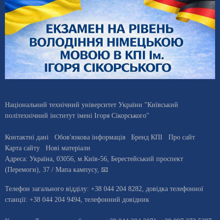
Національний технічний університет України "Київський
політехнічний інститут імені Ігоря Сікорського"
Контактні дані
Обов'язкова інформація
Бренд КПІ
Про сайт
Карта сайту
Нові матеріали
Адреса:
Україна
,
03056
, м.
Київ
-56,
Берестейський проспект
(Перемоги), 37
/ Мапа кампусу
,
📧
Телефон загального відділу:
+38 044 204 8282
, довiдка телефонної
станцiї:
+38 044 204 9494
,
телефонний довідник