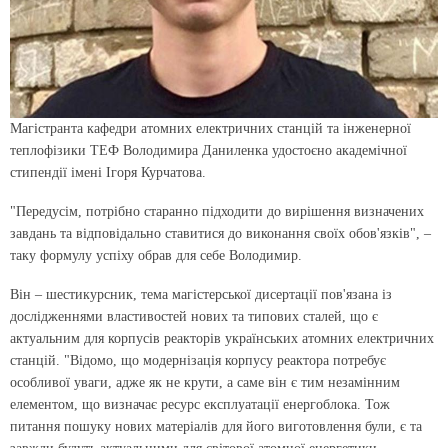
Магістранта кафедри атомних електричних станцій та інженерної
теплофізики ТЕФ Володимира Даниленка удостоєно академічної
стипендії імені Ігоря Курчатова.
"Передусім, потрібно старанно підходити до вирішення визначених
завдань та відповідально ставитися до виконання своїх обов'язків", –
таку формулу успіху обрав для себе Володимир.
Він – шестикурсник, тема магістерської дисертації пов'язана із
дослідженнями властивостей нових та типових сталей, що є
актуальним для корпусів реакторів українських атомних електричних
станцій. "Відомо, що модернізація корпусу реактора потребує
особливої уваги, адже як не крути, а саме він є тим незамінним
елементом, що визначає ресурс експлуатації енергоблока. Тож
питання пошуку нових матеріалів для його виготовлення були, є та