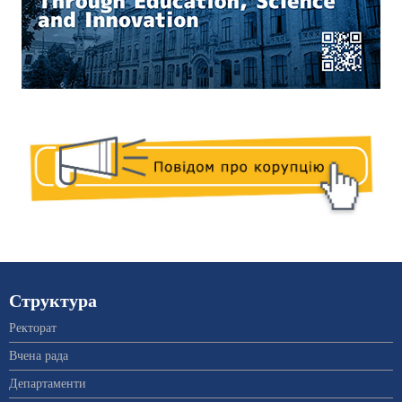
Структура
Ректорат
Вчена рада
Департаменти