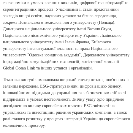
та економіки в умовах воєнних викликів, цифрової трансформації та
євроінтеграційних процесів. Учасниками її стали представники
закладів вищої освіти, наукових установ та бізнес-середовища,
зокрема Познанського технологічного університету (Польща),
Донецького національного університету імені Василя Стуса,
Національного лісотехнічного університету України, Львівського
національного університету імені Івана Франка, Київського
університету інтелектуальної власності та права Національного
університету "Одеська юридична академія", Державного університету
інформаційно-кому­нікаційних технологій, логістичної компанії
Global Ocean Link та інших установ і організацій.
Тематика виступів охоплювала широкий спектр питань, пов'язаних із
зеленим переходом, ESG-стратегуванням, цифровізацією бізнесу,
інноваційними підходами до управління та забезпеченням стійкості
підприємств в умовах нестабільності. Значну увагу було приділено
дослідженню впливу європейських практик ESG-звітності на
управлінські та інвестиційні рішення українських компаній, а також
ролі сталого розвитку у процесах інтеграції України до європейського
економічного простору.