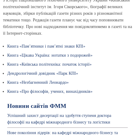
з історії Національного технічного університету України «Київський
політехнічний інститут ім. Ігоря Сікорського», біографії великих
науковців, збірки публікацій газети різних років з різноманітної
тематики тощо. Редакція газети планує час від часу поповнювати
бібліотечку. Про нові надходження ми повідомлятимемо в газеті та на
її Інтернет-сторінках.
Книга «Пам’ятники і пам’ятні знаки КПІ»
Книга «Цікава Україна: нотатки з подорожей»
Книга «Київська політехніка: початок історії»
Дендрологічний довідник «Парк КПІ»
Книга «Незбагненний Леонардо»
Книга «Про філософів, учених, винахідників»
Новини сайтів ФММ
Успішний захист дисертації на здобуття ступеня доктора
філософії на кафедрі міжнародного бізнесу та логістики
Нове покоління лідерів: на кафедрі міжнародного бізнесу та