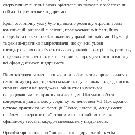
енергетичних рішень і ризик-орі­єнтованих підходів у забезпеченні
стійкості промислових підприємств.
Крім того, значну увагу було приділено розвитку маркетингових
комунікацій, ринковій аналітиці, прогнозуванню інфля­ційних
процесів та проєктно-орієнтованому управлінню змінами. Науковці
та фахівці-практики підкреслювали, що сучасні умови
господарювання потребують гнучких управлінських рішень, розвитку
цифрових компетентностей та активного впровадження інновацій у
всі сфери діяльності підприємств.
Після завершення пленарної частини робота заходу продовжилася у
секційному форматі, що дало можливість учасникам зосередитися на
окремих напрямах досліджень, обмінятися науковими
напрацюваннями та практичним досвідом. Підсумки роботи
конференції узагальнено у збірнику тез доповідей VIІ Міжнародної
науково-практичної конференції "Бізнес, інновації, менеджмент:
проблеми та перспективи", з яким можна ознайомитися на
офіційному вебсайті кафедри менеджменту підприємств.
Організатори конференції висловлюють щиру вдячність усім