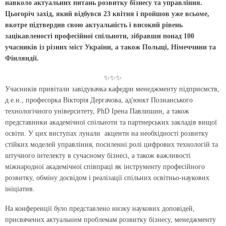
навколо актуальних питань розвитку бізнесу та управління.
Цьогоріч захід, який відбувся 23 квітня і пройшов уже всьоме,
вкотре підтвердив свою актуальність і високий рівень
зацікавленості професійної спільноти, зібравши понад 100
учасників із різних міст України, а також Польщі, Німеччини та
Фінляндії.
✨✨✨
Учасників привітали завідувачка кафедри менеджменту підприємств,
д.е.н., професорка Вікторія Дергачова, ад'юнкт Познанського
технологічного університету, PhD Ірена Павлишин, а також
представники академічної спільноти та партнер­ських закладів вищої
освіти. У цих виступах лунали акценти на необхідності розвитку
стійких моделей управління, посиленні ролі цифрових технологій та
штучного інтелекту в сучасному бізнесі, а також важливості
міжнародної академічної співпраці як інструменту професійного
розвитку, обміну досвідом і реалізації спільних освітньо-наукових
ініціатив.
На конференції було представлено низку наукових доповідей,
присвячених актуальним проблемам розвитку бізнесу, менеджменту