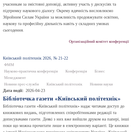
учасникам за змістовні доповіді, активну участь у дискусіях та
підтримку наукового діалогу. Окрему вдячність висловлюємо
Збройним Силам України за можливість продовжувати освітню,
наукову та професійну діяльність навіть у складних умовах
сьогодення.
Організаційний комітет конференції
Київський полiтехнiк 2026, № 21-22
ФММ
Науково-практична конференція
Конференція
Бізнес
Менеджмент
Новини прес-служби
Київський політехнік
Новини науки
Дата події
2026-04-23
Бібліотечка газети «Київський політехнік»
Бібліотечка газети «Київський політехнік» надає читачам доступ до
книжкових видань, підготовлених співробітниками редакції та
дописувачами газети. Деякі з них вже вийшли друком на папері, інші
поки що можна прочитати лише в електронному варіанті. Це книжки