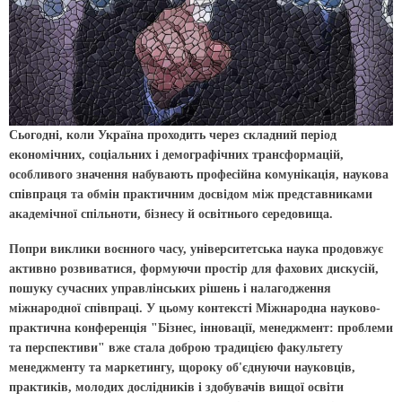
Сьогодні, коли Україна проходить через складний період
економічних, со­ціальних і демографічних трансформацій,
особливого значення набувають професійна комунікація, наукова
співпраця та обмін практичним досвідом між представниками
академічної спільноти, бізнесу й освітнього середовища.
Попри виклики воєнного часу, університетська наука продовжує
активно розвиватися, формуючи простір для фахових дискусій,
пошуку сучасних управлінських рішень і налагодження
міжнародної співпраці. У цьому контексті Міжнародна науково-
практична конференція "Бізнес, інновації, менеджмент: проблеми
та перспективи" вже стала доброю традицією факультету
менеджменту та маркетингу, щороку об'єднуючи науковців,
практиків, молодих дослідників і здобувачів вищої освіти