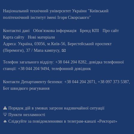
Національний технічний університет України "Київський
політехнічний інститут імені Ігоря Сікорського"
Контактні дані
Обов'язкова інформація
Бренд КПІ
Про сайт
Карта сайту
Нові матеріали
Адреса:
Україна
,
03056
, м.
Київ
-56,
Берестейський проспект
(Перемоги), 37
/ Мапа кампусу
,
📧
Телефон загального відділу:
+38 044 204 8282
, довiдка телефонної
станцiї:
+38 044 204 9494
,
телефонний довідник
Контакти Департаменту безпеки: +38 044 204 2071, +38 097 373 5387,
Бот швидкого реагування
⚠️
Порядок дій в умовах загрози надзвичайної ситуації
💡
Пункти незламності
🔥 Слідкуйте за повідомленнями в
телеграм-каналі «Ректорат»