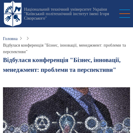
Перейти
Національний технічний університет України
до
"Київський політехнічний інститут імені Ігоря
основного
Сікорського"
вмісту
Головна
Відбулася конференція "Бізнес, інновації, менеджмент: проблеми та
перспективи"
Відбулася конференція "Бізнес, інновації,
менеджмент: проблеми та перспективи"