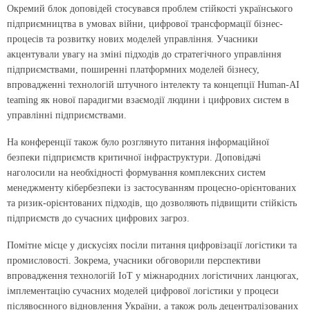
Окремий блок доповідей стосувався проблем стійкості українського
підприємництва в умовах війни, цифрової трансформації бізнес-
процесів та розвитку нових моделей управління. Учасники
акцентували увагу на зміні підходів до стратегічного управління
підприємствами, поширенні платформних моделей бізнесу,
впровадженні технологій штучного інтелекту та концепції Human-AI
teaming як нової парадигми взаємодії людини і цифрових систем в
управлінні підприємствами.
На конференції також було розглянуто питання інформа­ційної
безпеки підприємств критичної інфраструктури. Доповідачі
наголосили на необхідності формування комплексних систем
менеджменту кібербезпеки із застосуванням процесно-орієнтованих
та ризик-орієнтованих підходів, що дозволяють підвищити стійкість
підприємств до сучасних цифрових загроз.
Помітне місце у дискусіях посіли питання цифровізації ло­гістики та
промисловості. Зокрема, учасники обговорили перспективи
впровадження технологій IoT у міжнародних логістичних ланцюгах,
імплементацію сучасних моделей цифрової логістики у процеси
післявоєнного відновлення України, а також роль децентралізованих